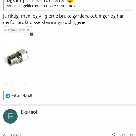
Jeg satte på strips, da ble det tett
små slangeklemmer er ikke runde nok
Ja riktig, men jeg vil gjerne bruke gardenakoblinger og har
derfor brukt disse klemringskoblingene.
R
Petter Mandt
e
a
k
Ekuanot
E
s
j
o
n
e
3 Jun 2021
#16.154