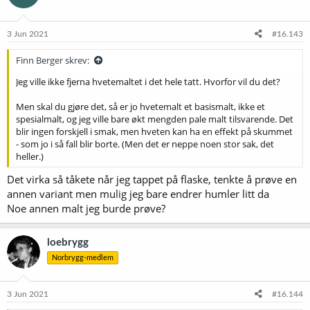
3 Jun 2021
#16.143
Finn Berger skrev:
Jeg ville ikke fjerna hvetemaltet i det hele tatt. Hvorfor vil du det?
Men skal du gjøre det, så er jo hvetemalt et basismalt, ikke et
spesialmalt, og jeg ville bare økt mengden pale malt tilsvarende. Det
blir ingen forskjell i smak, men hveten kan ha en effekt på skummet
- som jo i så fall blir borte. (Men det er neppe noen stor sak, det
heller.)
Det virka så tåkete når jeg tappet på flaske, tenkte å prøve en
annen variant men mulig jeg bare endrer humler litt da
Noe annen malt jeg burde prøve?
loebrygg
Norbrygg-medlem
3 Jun 2021
#16.144