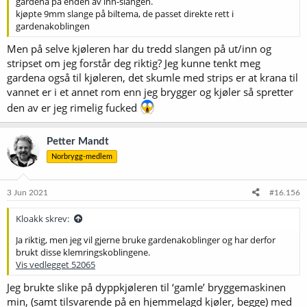
gardena på enden av inn-slangen.
kjøpte 9mm slange på biltema, de passet direkte rett i
gardenakoblingen
Men på selve kjøleren har du tredd slangen på ut/inn og
stripset om jeg forstår deg riktig? Jeg kunne tenkt meg
gardena også til kjøleren, det skumle med strips er at krana til
vannet er i et annet rom enn jeg brygger og kjøler så spretter
den av er jeg rimelig fucked
Petter Mandt
Norbrygg-medlem
3 Jun 2021
#16.156
Kloakk skrev:
Ja riktig, men jeg vil gjerne bruke gardenakoblinger og har derfor
brukt disse klemringskoblingene.
Vis vedlegget 52065
Jeg brukte slike på dyppkjøleren til ‘gamle’ bryggemaskinen
min, (samt tilsvarende på en hjemmelagd kjøler, begge) med