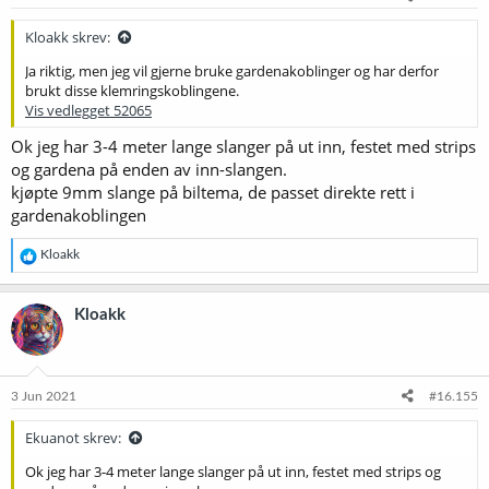
r
:
Kloakk skrev:
Ja riktig, men jeg vil gjerne bruke gardenakoblinger og har derfor
brukt disse klemringskoblingene.
Vis vedlegget 52065
Ok jeg har 3-4 meter lange slanger på ut inn, festet med strips
og gardena på enden av inn-slangen.
kjøpte 9mm slange på biltema, de passet direkte rett i
gardenakoblingen
R
Kloakk
e
a
k
Kloakk
s
j
o
n
e
3 Jun 2021
#16.155
r
:
Ekuanot skrev:
Ok jeg har 3-4 meter lange slanger på ut inn, festet med strips og