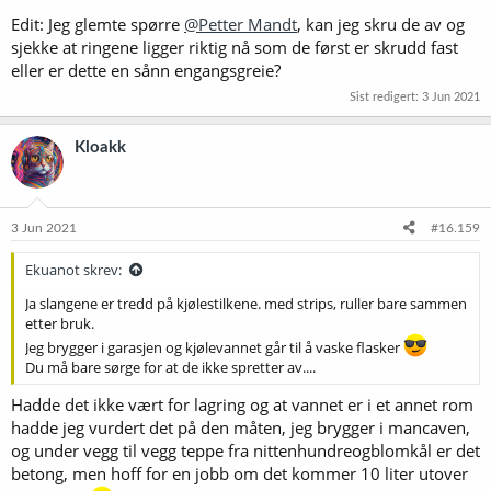
Edit: Jeg glemte spørre
@Petter Mandt
, kan jeg skru de av og
sjekke at ringene ligger riktig nå som de først er skrudd fast
eller er dette en sånn engangsgreie?
Sist redigert:
3 Jun 2021
Kloakk
3 Jun 2021
#16.159
Ekuanot skrev:
Ja slangene er tredd på kjølestilkene. med strips, ruller bare sammen
etter bruk.
Jeg brygger i garasjen og kjølevannet går til å vaske flasker
Du må bare sørge for at de ikke spretter av....
Hadde det ikke vært for lagring og at vannet er i et annet rom
hadde jeg vurdert det på den måten, jeg brygger i mancaven,
og under vegg til vegg teppe fra nittenhundreogblomkål er det
betong, men hoff for en jobb om det kommer 10 liter utover