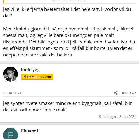
0,3 kg Best Caramel Hell, 30 EBC
Jeg ville ikke fjerna hvetemaltet i det hele tatt. Hvorfor vil du
0,3 kg Best Wheat Malt, 5 EBC
det?
Totalt: 7,1 kg
Men skal du gjøre det, så er jo hvetemalt et basismalt, ikke et
spesialmalt, og jeg ville bare økt mengden pale malt
tilsvarende. Det blir ingen forskjell i smak, men hveten kan ha
en effekt på skummet - som jo i så fall blir borte. (Men det er
neppe noen stor sak, det heller.)
loebrygg
Norbrygg-medlem
3 Jun 2021
#16.142
Jeg syntes hvete smaker mindre enn byggmalt, så i såfall blir
det evt. ørlite mer "maltsmak"
Sist redigert:
3 Jun 2021
Ekuanot
E