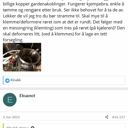
billige kopper gardenakoblinger. Fungerer kjempebra, enkle å
tømme og rengjøre etter bruk. Ser ikke behovet for å ta de av.
Lekker de vil jeg tro du bør stramme til. Skal mye til å
klemme/deformere røret iom at det er rundt. Det følger med
en messingring (klemting) som tres på røret (på kjøleren)? Den
skal deforneres litt, (ved å klemmes) for å lage en tett
forsegling.
R
Kloakk
e
a
k
Ekuanot
E
s
j
o
n
e
3 Jun 2021
#16.157
r
:
Kloakk skrev: