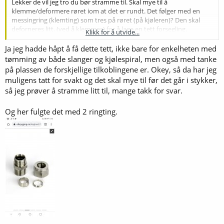
Lekker de vil jeg tro du bør stramme til. Skal mye til å
klemme/deformere røret iom at det er rundt. Det følger med en
messingring (klemting) som tres på røret (på kjøleren)? Den skal
deforneres litt, (ved å klemmes) for å lage en tett forsegling.
Klikk for å utvide...
Vis vedlegget 52066
Ja jeg hadde håpt å få dette tett, ikke bare for enkelheten med
tømming av både slanger og kjølespiral, men også med tanke
på plassen de forskjellige tilkoblingene er. Okey, så da har jeg
muligens tatt for svakt og det skal mye til før det går i stykker,
så jeg prøver å stramme litt til, mange takk for svar.
Og her fulgte det med 2 ringting.