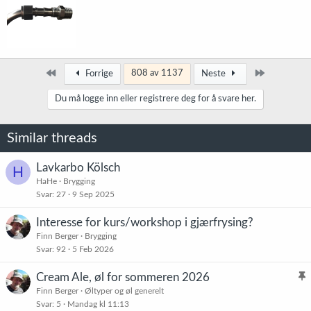
en sånn engangsgreie?
Først
Siste
808 av 1137
Forrige
Neste
Du må logge inn eller registrere deg for å svare her.
Similar threads
Lavkarbo Kölsch
H
HaHe
Brygging
Svar
27
9 Sep 2025
Interesse for kurs/workshop i gjærfrysing?
Finn Berger
Brygging
Svar
92
5 Feb 2026
Cream Ale, øl for sommeren 2026
l
Finn Berger
Øltyper og øl generelt
Svar
5
Mandag kl 11:13
i