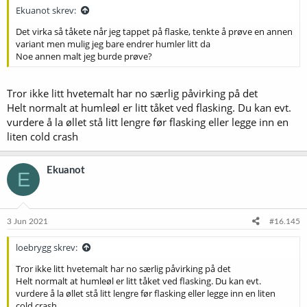
Ekuanot skrev:
Det virka så tåkete når jeg tappet på flaske, tenkte å prøve en annen
variant men mulig jeg bare endrer humler litt da
Noe annen malt jeg burde prøve?
Tror ikke litt hvetemalt har no særlig påvirking på det
Helt normalt at humleøl er litt tåket ved flasking. Du kan evt.
vurdere å la øllet stå litt lengre før flasking eller legge inn en
liten cold crash
Ekuanot
E
3 Jun 2021
#16.145
loebrygg skrev:
Tror ikke litt hvetemalt har no særlig påvirking på det
Helt normalt at humleøl er litt tåket ved flasking. Du kan evt.
vurdere å la øllet stå litt lengre før flasking eller legge inn en liten
cold crash