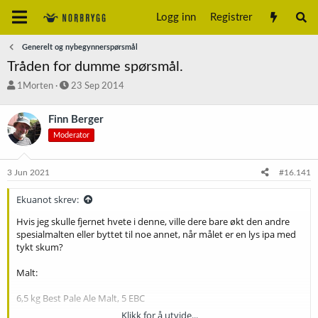
Logg inn
Registrer
Generelt og nybegynnerspørsmål
Tråden for dumme spørsmål.
T
S
1Morten
23 Sep 2014
r
t
å
a
Finn Berger
d
r
Moderator
s
t
t
d
a
a
3 Jun 2021
#16.141
r
t
t
o
Ekuanot skrev:
e
r
Hvis jeg skulle fjernet hvete i denne, ville dere bare økt den andre
spesialmalten eller byttet til noe annet, når målet er en lys ipa med
tykt skum?
Malt:
6,5 kg Best Pale Ale Malt, 5 EBC
Klikk for å utvide...