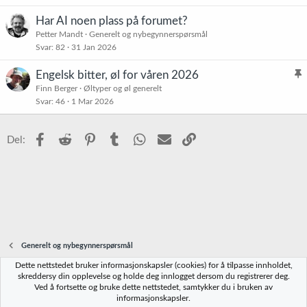
s
Har AI noen plass på forumet?
t
Petter Mandt
Generelt og nybegynnerspørsmål
r
Svar
82
31 Jan 2026
e
t
Engelsk bitter, øl for våren 2026
l
Finn Berger
Øltyper og øl generelt
Svar
46
1 Mar 2026
i
s
t
Facebook
Reddit
Pinterest
Tumblr
WhatsApp
E-post
Link
Del:
r
e
t
Generelt og nybegynnerspørsmål
Dette nettstedet bruker informasjonskapsler (cookies) for å tilpasse innholdet,
Norbrygg-default
skreddersy din opplevelse og holde deg innlogget dersom du registrerer deg.
Ved å fortsette og bruke dette nettstedet, samtykker du i bruken av
Kontakt oss
Vilkår og regler
Personvernregler
Hjelp
Hjem
R
informasjonskapsler.
S