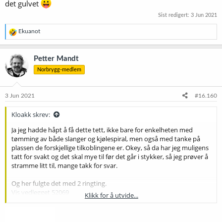
det gulvet
Sist redigert:
3 Jun 2021
R
Ekuanot
e
a
k
Petter Mandt
s
Norbrygg-medlem
j
o
n
e
3 Jun 2021
#16.160
r
:
Kloakk skrev:
Ja jeg hadde håpt å få dette tett, ikke bare for enkelheten med
tømming av både slanger og kjølespiral, men også med tanke på
plassen de forskjellige tilkoblingene er. Okey, så da har jeg muligens
tatt for svakt og det skal mye til før det går i stykker, så jeg prøver å
stramme litt til, mange takk for svar.
Og her fulgte det med 2 ringting.
Vis vedlegget 52069
Klikk for å utvide...
Edit: Jeg glemte spørre
@Petter Mandt
, kan jeg skru de av og sjekke
at ringene ligger riktig nå som de først er skrudd fast eller er dette