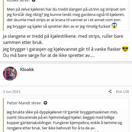
Men på selve kjøleren har du tredd slangen på ut/inn og stripset om
jeg forstår deg riktig? Jeg kunne tenkt meg gardena også til kjøleren,
det skumle med strips er at krana til vannet er i et annet rom enn
jeg brygger og kjøler så spretter den av er jeg rimelig fucked
Ja slangene er tredd på kjølestilkene. med strips, ruller bare
sammen etter bruk.
Jeg brygger i garasjen og kjølevannet går til å vaske flasker
Du må bare sørge for at de ikke spretter av....
Kloakk
3 Jun 2021
#16.158
Petter Mandt skrev:
Jeg brukte slike på dyppkjøleren til ‘gamle’ bryggemaskinen min,
(samt tilsvarende på en hjemmelagd kjøler, begge) med billige
kopper gardenakoblinger. Fungerer kjempebra, enkle å tømme og
rengjøre etter bruk. Ser ikke behovet for å ta de av.