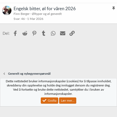
t
Engelsk bitter, øl for våren 2026
l
Finn Berger
Øltyper og øl generelt
Svar
46
1 Mar 2026
i
s
t
Facebook
Reddit
Pinterest
Tumblr
WhatsApp
E-post
Link
Del:
r
e
t
Generelt og nybegynnerspørsmål
Dette nettstedet bruker informasjonskapsler (cookies) for å tilpasse innholdet,
Norbrygg-default
skreddersy din opplevelse og holde deg innlogget dersom du registrerer deg.
Ved å fortsette og bruke dette nettstedet, samtykker du i bruken av
Kontakt oss
Vilkår og regler
Personvernregler
Hjelp
Hjem
R
informasjonskapsler.
S
S
Godta
Lær mer...
®
Community platform by XenForo
© 2010-2023 XenForo Ltd.