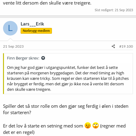
vente litt dersom den skulle være treigere.
Sist redigert:
21 Sep 2023
Lars___Erik
L
Norbrygg-medlem
21 Sep 2023
#19.100
Finn Berger skrev:
Om jeg har god gjær i utgangspunktet, funker det best å sette
starteren på morgenen bryggedagen. Det der med timing av high
kräusen kan være tricky. Som regel er den starteren klar til å pitches
når brygget er ferdig, men det gjør jo ikke noe å vente litt dersom
den skulle være treigere.
Spiller det så stor rolle om den gjør seg ferdig i ølen i steden
for starteren?
Er det lov å starte en setning med som
(regner med
det er en regel)