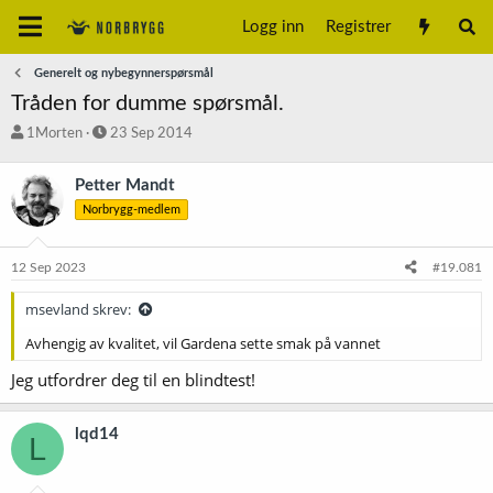
Logg inn
Registrer
Generelt og nybegynnerspørsmål
Tråden for dumme spørsmål.
T
S
1Morten
23 Sep 2014
r
t
å
a
Petter Mandt
d
r
Norbrygg-medlem
s
t
t
d
a
a
12 Sep 2023
#19.081
r
t
t
o
msevland skrev:
e
r
Avhengig av kvalitet, vil Gardena sette smak på vannet
Jeg utfordrer deg til en blindtest!
lqd14
L