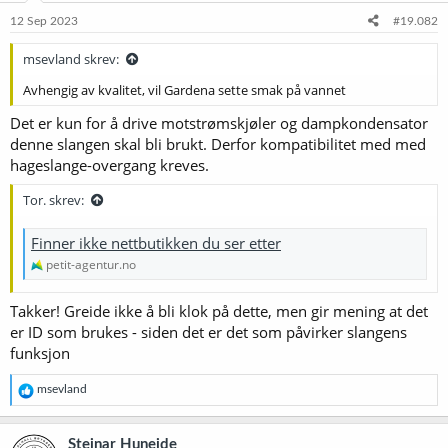
12 Sep 2023
#19.082
msevland skrev:
Avhengig av kvalitet, vil Gardena sette smak på vannet
Det er kun for å drive motstrømskjøler og dampkondensator
denne slangen skal bli brukt. Derfor kompatibilitet med med
hageslange-overgang kreves.
Tor. skrev:
Finner ikke nettbutikken du ser etter
petit-agentur.no
Takker! Greide ikke å bli klok på dette, men gir mening at det
er ID som brukes - siden det er det som påvirker slangens
funksjon
R
msevland
e
a
k
Steinar Huneide