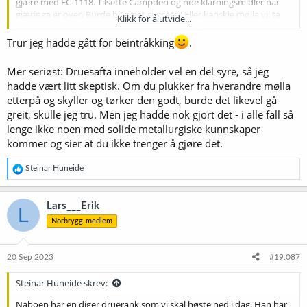
gjære med EC-1118. Tilsette Campden og noe klarningsmidler når
gjæringa er over. Burde bli great success? Eller kanskje mølla vil ta
Klikk for å utvide...
skade av prosessen..
Trur jeg hadde gått for beintråkking
.
Mer seriøst: Druesafta inneholder vel en del syre, så jeg
hadde vært litt skeptisk. Om du plukker fra hverandre mølla
etterpå og skyller og tørker den godt, burde det likevel gå
greit, skulle jeg tru. Men jeg hadde nok gjort det - i alle fall så
lenge ikke noen med solide metallurgiske kunnskaper
kommer og sier at du ikke trenger å gjøre det.
R
Steinar Huneide
e
a
k
Lars___Erik
L
s
Norbrygg-medlem
j
o
n
e
20 Sep 2023
#19.087
r
:
Steinar Huneide skrev:
Naboen har en diger druerank som vi skal høste ned i dag. Han har