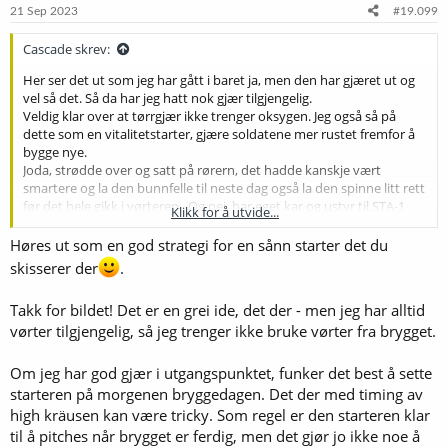
e
21 Sep 2023
#19.099
r
:
Cascade skrev:
Her ser det ut som jeg har gått i baret ja, men den har gjæret ut og
vel så det. Så da har jeg hatt nok gjær tilgjengelig.
Veldig klar over at tørrgjær ikke trenger oksygen. Jeg også så på
dette som en vitalitetstarter, gjære soldatene mer rustet fremfor å
bygge nye.
Joda, strødde over og satt på rørern, det hadde kanskje vært
smartere og la den bunnfelle til neste dag også la den spinne litt rett
før det hele gikk i vørteren.. Og nei, har eget kar og ustyr til STA-1
Klikk for å utvide...
gjær og foretrekker kun BE-134 i mine Saisoner.
Ikke rart du ikke fant artikkelen, jeg blandet her. Den stod under tips
Høres ut som en god strategi for en sånn starter det du
og triks i Zymurgy bladet, fikk til et dårlig bilde.
skisserer der
.
Vis vedlegget 64194
Takk for bildet! Det er en grei ide, det der - men jeg har alltid
vørter tilgjengelig, så jeg trenger ikke bruke vørter fra brygget.
Om jeg har god gjær i utgangspunktet, funker det best å sette
starteren på morgenen bryggedagen. Det der med timing av
high kräusen kan være tricky. Som regel er den starteren klar
til å pitches når brygget er ferdig, men det gjør jo ikke noe å