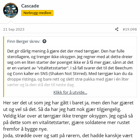
k
Cascade
s
Norbrygg-medlem
j
o
n
e
21 Sep 2023
#19.098
r
:
Finn Berger skrev:
Det gir dårlig mening å gjøre det der med tørrgjær. Den har fulle
sterollagere, og trenger ikke oksygen. Jeg regner med at dette dreier
seg om en liten starter der poenget ikke er å få mer gjær, sånn at det
er en variant av "vitalitetsstarter". I så fall svarer det til det Beechum
og Conn kaller en SNS (Shaken Not Stirred). Med tørrgjær kan du da
droppe ristinga, og bare rett og slett strø pakka med gjær i én liter
vørter og la den stå der til neste dag.
Klikk for å utvide...
Lurer litt på hvordan du gikk fram. Hiver du tørrgjæren oppi
vørteren og setter den på rører'n med en gang, trur jeg du tar livet
Her ser det ut som jeg har gått i baret ja, men den har gjæret
av en rimelig stor del av gjæren. Mekanisk stress før den har
ut og vel så det. Så da har jeg hatt nok gjær tilgjengelig.
kommet til hektene etter å ha blitt blandet med væske er det du
Veldig klar over at tørrgjær ikke trenger oksygen. Jeg også så
absolutt må unngå, om vi skal tru hva både Fermentis og Lallemand
på dette som en vitalitetstarter, gjære soldatene mer rustet
sier. Jeg ville nok vente til gjæren var kommet i gang før jeg satte den
fremfor å bygge nye.
på rører.
Joda, strødde over og satt på rørern, det hadde kanskje vært