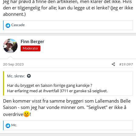
Jeg har prøvd å finne den artikkelen, men klarer det ikke. Hvis
den er tilgjengelig for alle; kan du legge ut ei lenke? (Jeg er ikke
abonnent.)
R
Cascade
e
a
k
Finn Berger
s
Moderator
j
o
n
e
20 Sep 2023
#19.097
r
:
Mc. skrev:
Har du brygget en Saison forrige gang kanskje ?
Har erfaring med at ihvertfall 3711 er ganske så seiglivet.
Den kommer visst fra samme bryggeri som Lallemands Belle
Saison - som jeg har vonde minner om. "Seiglivet" er ikke å
overdrive
!
R
Mc.
e
a