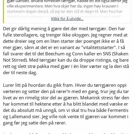
gjær uansett. Brukte forresten tørrgjør, hadde litt lite også derfor jeg
ville eksperimentere. Men hva skjer her da, ingen høy krausen i
starterern dagen derpå, så jeg lar den stå et døgn til. Men hva har
skjedd med vørteren (uten tilsatt gjær) i temperaturskapet mitt?
Klikk for å utvide...
Joda, kjempehøy krausen og OG har falt flere poeng. Hvordan er
dette mulig? Gjæret her i Fermzilla med filter på slangen, kan det ha
Det gir dårlig mening å gjøre det der med tørrgjær. Den har
ligget gjær fra tidligere som har våknet til liv i filteret? Jeg vasker og
fulle sterollagere, og trenger ikke oksygen. Jeg regner med at
desinfiserer nøye mellom hvert brygg.. Synes det var litt rart det
dette dreier seg om en liten starter der poenget ikke er å få
her..
mer gjær, sånn at det er en variant av "vitalitetsstarter". I så
fall svarer det til det Beechum og Conn kaller en SNS (Shaken
Not Stirred). Med tørrgjær kan du da droppe ristinga, og bare
rett og slett strø pakka med gjær i én liter vørter og la den stå
der til neste dag.
Lurer litt på hvordan du gikk fram. Hiver du tørrgjæren oppi
vørteren og setter den på rører'n med en gang, trur jeg du tar
livet av en rimelig stor del av gjæren. Mekanisk stress før den
har kommet til hektene etter å ha blitt blandet med væske er
det du absolutt må unngå, om vi skal tru hva både Fermentis
og Lallemand sier. Jeg ville nok vente til gjæren var kommet i
gang før jeg satte den på rører.