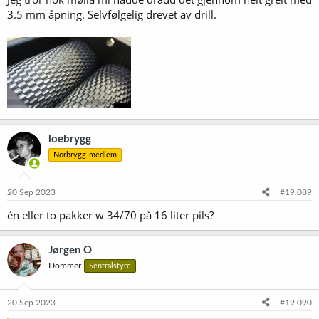
3.5 mm åpning. Selvfølgelig drevet av drill.
loebrygg
Norbrygg-medlem
20 Sep 2023
#19.089
én eller to pakker w 34/70 på 16 liter pils?
Jørgen O
Dommer
Sentralstyre
20 Sep 2023
#19.090