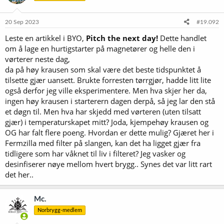
20 Sep 2023
#19.092
Leste en artikkel i BYO,
Pitch the next day!
Dette handlet
om å lage en hurtigstarter på magnetører og helle den i
vørterer neste dag,
da på høy krausen som skal være det beste tidspunktet å
tilsette gjær uansett. Brukte forresten tørrgjør, hadde litt lite
også derfor jeg ville eksperimentere. Men hva skjer her da,
ingen høy krausen i starterern dagen derpå, så jeg lar den stå
et døgn til. Men hva har skjedd med vørteren (uten tilsatt
gjær) i temperaturskapet mitt? Joda, kjempehøy krausen og
OG har falt flere poeng. Hvordan er dette mulig? Gjæret her i
Fermzilla med filter på slangen, kan det ha ligget gjær fra
tidligere som har våknet til liv i filteret? Jeg vasker og
desinfiserer nøye mellom hvert brygg.. Synes det var litt rart
det her..
Mc.
Norbrygg-medlem