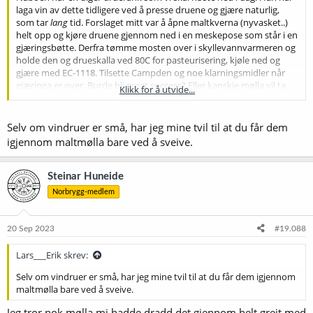
laga vin av dette tidligere ved å presse druene og gjære naturlig,
som tar
lang
tid. Forslaget mitt var å åpne maltkverna (nyvasket..)
helt opp og kjøre druene gjennom ned i en meskepose som står i en
gjæringsbøtte. Derfra tømme mosten over i skyllevannvarmeren og
holde den og drueskalla ved 80C for pasteurisering, kjøle ned og
gjære med EC-1118. Tilsette Campden og noe klarningsmidler når
gjæringa er over. Burde bli great success? Eller kanskje mølla vil ta
Klikk for å utvide...
skade av prosessen..
Selv om vindruer er små, har jeg mine tvil til at du får dem
igjennom maltmølla bare ved å sveive.
Steinar Huneide
Norbrygg-medlem
20 Sep 2023
#19.088
Lars___Erik skrev:
Selv om vindruer er små, har jeg mine tvil til at du får dem igjennom
maltmølla bare ved å sveive.
Jeg tror nok mølla mi hadde dradd det gjennom helt greit med