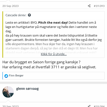
20 Sep 2023
#19.093
Cascade skrev:
Leste en artikkel i BYO,
Pitch the next day!
Dette handlet om å
lage en hurtigstarter på magnetører og helle den i vørterer neste
dag,
da på høy krausen som skal være det beste tidspunktet å tilsette
gjær uansett. Brukte forresten tørrgjør, hadde litt lite også derfor jeg
ville eksperimentere. Men hva skjer her da, ingen høy krausen i
starterern dagen derpå, så jeg lar den stå et døgn til. Men hva har
skjedd med vørteren (uten tilsatt gjær) i temperaturskapet mitt?
Klikk for å utvide...
Joda, kjempehøy krausen og OG har falt flere poeng. Hvordan er
dette mulig? Gjæret her i Fermzilla med filter på slangen, kan det ha
Har du brygget en Saison forrige gang kanskje ?
ligget gjær fra tidligere som har våknet til liv i filteret? Jeg vasker og
Har erfaring med at ihvertfall 3711 er ganske så seiglivet.
desinfiserer nøye mellom hvert brygg.. Synes det var litt rart det
her..
R
Finn Berger
e
a
k
glenn sørvaag
s
j
o
n
e
20 Sep 2023
#19.094