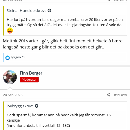
r
:
Steinar Huneide skrev:
Har lurt på hvordan i alle dager man emballerer 20 liter vørter på en
trygg måte. Og så det å få det over i ei gjæringsbøtte uten å søle da.
Mottok 20l vørter i går, gikk helt fint men ett helvete å bære
langt så neste gang blir det pakkeboks om det går..
R
Jørgen O
e
a
k
Finn Berger
s
Moderator
j
o
n
e
20 Sep 2023
#19.095
r
:
loebrygg skrev:
Godt spørmål, kommer ann på hvor kaldt jeg får rommet, 15
kanskje
(innenfor anbefalt i hvertfall, 12 -18C)