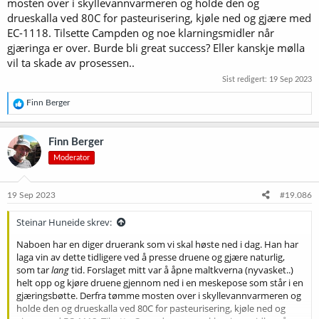
mosten over i skyllevannvarmeren og holde den og
drueskalla ved 80C for pasteurisering, kjøle ned og gjære med
EC-1118. Tilsette Campden og noe klarningsmidler når
gjæringa er over. Burde bli great success? Eller kanskje mølla
vil ta skade av prosessen..
Sist redigert:
19 Sep 2023
R
Finn Berger
e
a
k
Finn Berger
s
Moderator
j
o
n
e
19 Sep 2023
#19.086
r
:
Steinar Huneide skrev:
Naboen har en diger druerank som vi skal høste ned i dag. Han har
laga vin av dette tidligere ved å presse druene og gjære naturlig,
som tar
lang
tid. Forslaget mitt var å åpne maltkverna (nyvasket..)
helt opp og kjøre druene gjennom ned i en meskepose som står i en
gjæringsbøtte. Derfra tømme mosten over i skyllevannvarmeren og
holde den og drueskalla ved 80C for pasteurisering, kjøle ned og