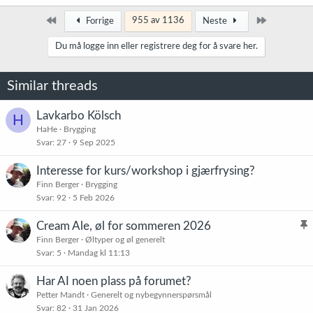
Først
Siste
955 av 1136
Forrige
Neste
Du må logge inn eller registrere deg for å svare her.
Similar threads
Lavkarbo Kölsch
H
HaHe
Brygging
Svar
27
9 Sep 2025
Interesse for kurs/workshop i gjærfrysing?
Finn Berger
Brygging
Svar
92
5 Feb 2026
Cream Ale, øl for sommeren 2026
l
Finn Berger
Øltyper og øl generelt
Svar
5
Mandag kl 11:13
i
s
Har AI noen plass på forumet?
t
Petter Mandt
Generelt og nybegynnerspørsmål
r
Svar
82
31 Jan 2026
e