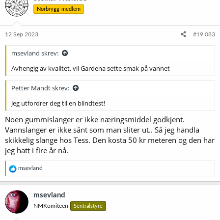
s
Norbrygg-medlem
j
o
n
e
12 Sep 2023
#19.083
r
:
msevland skrev:
Avhengig av kvalitet, vil Gardena sette smak på vannet
Petter Mandt skrev:
Jeg utfordrer deg til en blindtest!
Noen gummislanger er ikke næringsmiddel godkjent.
Vannslanger er ikke sånt som man sliter ut.. Så jeg handla
skikkelig slange hos Tess. Den kosta 50 kr meteren og den har
jeg hatt i fire år nå.
R
msevland
e
a
k
msevland
s
NMKomiteen
Sentralstyre
j
o