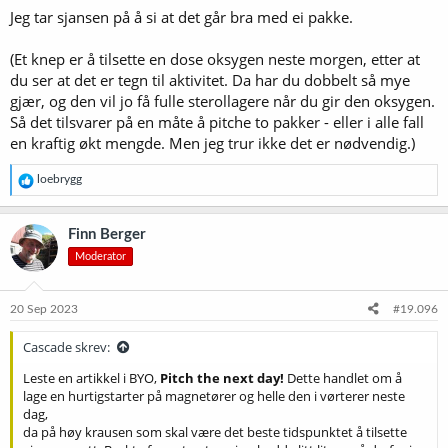
Jeg tar sjansen på å si at det går bra med ei pakke.
(Et knep er å tilsette en dose oksygen neste morgen, etter at
du ser at det er tegn til aktivitet. Da har du dobbelt så mye
gjær, og den vil jo få fulle sterollagere når du gir den oksygen.
Så det tilsvarer på en måte å pitche to pakker - eller i alle fall
en kraftig økt mengde. Men jeg trur ikke det er nødvendig.)
R
loebrygg
e
a
k
Finn Berger
s
Moderator
j
o
n
e
20 Sep 2023
#19.096
r
:
Cascade skrev:
Leste en artikkel i BYO,
Pitch the next day!
Dette handlet om å
lage en hurtigstarter på magnetører og helle den i vørterer neste
dag,
da på høy krausen som skal være det beste tidspunktet å tilsette