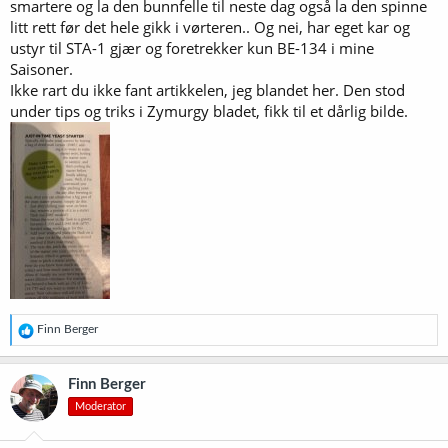
Jeg har prøvd å finne den artikkelen, men klarer det ikke. Hvis den er
smartere og la den bunnfelle til neste dag også la den spinne
tilgjengelig for alle; kan du legge ut ei lenke? (Jeg er ikke abonnent.)
litt rett før det hele gikk i vørteren.. Og nei, har eget kar og
ustyr til STA-1 gjær og foretrekker kun BE-134 i mine
Saisoner.
Ikke rart du ikke fant artikkelen, jeg blandet her. Den stod
under tips og triks i Zymurgy bladet, fikk til et dårlig bilde.
R
Finn Berger
e
a
k
Finn Berger
s
Moderator
j
o
n