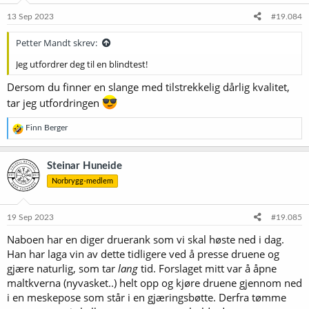
n
e
13 Sep 2023
#19.084
r
:
Petter Mandt skrev:
Jeg utfordrer deg til en blindtest!
Dersom du finner en slange med tilstrekkelig dårlig kvalitet,
tar jeg utfordringen
R
Finn Berger
e
a
k
Steinar Huneide
s
Norbrygg-medlem
j
o
n
e
19 Sep 2023
#19.085
r
Naboen har en diger druerank som vi skal høste ned i dag.
:
Han har laga vin av dette tidligere ved å presse druene og
gjære naturlig, som tar
lang
tid. Forslaget mitt var å åpne
maltkverna (nyvasket..) helt opp og kjøre druene gjennom ned
i en meskepose som står i en gjæringsbøtte. Derfra tømme