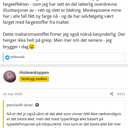
fargeeffekten - som jeg har sett en del latterlig overdrevne
illusttasjoner av - rett og slett er bleking. Meskeposene mine
har i alle fall fått ny farge nå - og de har selvfølgelig vært
farget med fargestoffer fra maltet.
Dette maltaromastoffet finner jeg også nokså besynderlig. Det
henger ikke helt på greip. Men mer om det seinere - jeg
brygger i dag
.
R
erikraude
e
a
k
Holmentoppen
s
Norbrygg-medlem
j
o
n
e
26 Sep 2020
#331
r
:
perolavfk skrev:
Nå er det jo også sånn at det ølet som vinner NM ikke nødvendigvis
er det beste ølet, men det mest typeriktige ølet basert på
typedefinisjonen på tidspunktet. Hva som er det beste ølet blir mer