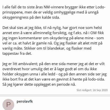
men det trenger jo ikke bety at resultatet nødvendigvis smaker
bedre. Men la oss ta NM vinnerne f. Eks. Er de brygget etter LODO?
I alle fall de to siste åras NM-vinnere brygger ikke etter Lodo-
Eller finner vi LODO ølene lenger ned på listen? Kanskje et
prinsippene, men de er veldig omhyggelige med å unngå
meningsløst innspill dette, men skulle vært gøy å visst hvordan
oksygeningress på den kalde sida.
dommerne rangerer disse i konkurranser når de smakes blindt opp
mot andre øl. Jeg er ikke overbevist om at LODO alltid gir det beste
Det skal sies at jeg ikke, til nå nylig, har gjort noe som helst
resultatet
annet enn å være allminnelig forsiktig, og f.eks. nå i OM fikk
jeg ingen kommentarer om oksydering på ølene mine - som
vel er ca. et halvt år gamle nå. Og jeg flasker alt ølet mitt på
vanlig måte. Stikker om til blandekar, og flasker med
tappestav fra det.
Jeg er litt ambivalent; på den ene sida mener jeg at det er vilt
overdrevet hvor umulig det er å lage godt øl om du ikke
holder oksygen unna i alle ledd - og på den annen side ser jeg
ikke bort fra at det kan være en gevinst å hente på lodo-sida.
Så jeg kjører dette opplegget en periode nå.
Sist redigert:
26 Sep 2020
perolavfk
P