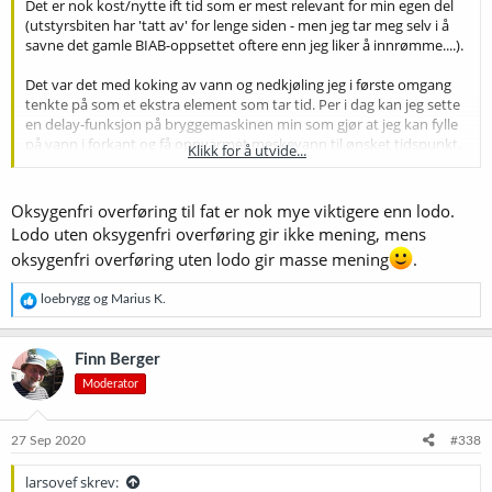
Det er nok kost/nytte ift tid som er mest relevant for min egen del
(utstyrsbiten har 'tatt av' for lenge siden - men jeg tar meg selv i å
savne det gamle BIAB-oppsettet oftere enn jeg liker å innrømme....).
Det var det med koking av vann og nedkjøling jeg i første omgang
tenkte på som et ekstra element som tar tid. Per i dag kan jeg sette
en delay-funksjon på bryggemaskinen min som gjør at jeg kan fylle
på vann i forkant og få oppvarmet meskevann til ønsket tidspunkt.
Klikk for å utvide...
Det er tidseffektivt, og passer meg fint i en travel hverdag. Nå
kommer Brewtools snart med en "overflow" løsning for maltrøret
også, slik at jeg kan tillate meg å meske inn på morgenen og la det
Oksygenfri overføring til fat er nok mye viktigere enn lodo.
stå slik gjennom dagen, og skylle og koke når barna er lagt. Det
Lodo uten oksygenfri overføring gir ikke mening, mens
håper jeg bidrar til en mer effektiv bryggedag, som også tillater at
oksygenfri overføring uten lodo gir masse mening
.
jeg får brygget oftere enn tidligere. Per i dag er altså investert tid vs.
output viktig for meg, og jeg synes ølene med de metodene jeg i dag
R
loebrygg
og
Marius K.
bruker (overfører oksygenfritt til fat osv.) blir veldig bra.
e
a
Det blir spennende å høre oppdateringer fra dine erfaringer med
k
Finn Berger
LODO, og hvis mange nok rapporterer gode effekter på ølene sine,
s
sammenlignet med tidligere - og slike øl etterhvert begynner å
Moderator
j
dominere NM, så må jeg kanskje revurdere min egen kost/nytte-
o
n
funksjon ift tidsbruk
e
27 Sep 2020
#338
r
:
larsovef skrev: