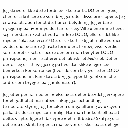
Jeg skrivere ikke dette fordi jeg ikke tror LODO er en greie,
eller for å kritisere de som brygger etter disse prinsippene. Jeg
er absolutt åpen for at det har en betydning. Jeg er bare
nysgjerrig på hvor mye det har for seg. Ville ølene mine hevet
seg merkbart i kvalitet ved å innføre LODO, eller er det like
mye en "placebo greie"? Det er sikkert riktig at målte verdier
av det ene og andre (flåsete formulert, I know) viser verdier
som teoretisk sett er bedre dersom man benytter LODO-
prinsippene, men resulterer det faktisk i et
bedre
øl. Det er
derfor jeg er litt nysgjerrig på hvordan slike øl gjør seg
bemerket i konkurranser (hvor de som brygger etter LODO-
prinsippene fint kan klare å brygge typeriktige øl som alle
andre som brygger på 'gamlemåten').
Jeg sitter per nå med en følelse av at det er betydelig viktigere
for et godt øl at man utøver riktig gjærbehandling,
temperaturstyring, og forsøker å unngå tilføring av oksygen
på kald side så mye som mulig. Når man har kontroll på alt
dette, vil ytterligere tiltak gjøre ølet mitt bedre? Skal jeg dra
det enda et skritt lenger så må jeg være sikker på at det gjør