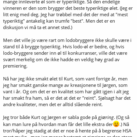
mange innleverte øl som er typeriktige. Så den endelige
vinneren er den som brygger det beste typeriktige ølet. (Jeg er
litt enig med deg. Jeg har trøbbel med det der med at "mest
typeriktig" antakelig kan trumfe "best". Men det er en
diskusjon vi må ta et annet sted.)
Men det ville jo være rart om lodobryggere ikke skulle være i
stand til å brygge typeriktig. Hvis lodo-øl
er
bedre, og hvis
lodo-bryggere sender inn øl til konkurranser, ville det være
svært merkelig om de ikke hadde en veldig høy grad av
premiering.
Nå har jeg ikke smakt ølet til Kurt, som vant forrige år, men
jeg har smakt ganske mange av kreasjonene til Jørgen, som
vant i år. Og om det er en kvalitet som har gått igjen i alt jeg
har smakt fra ham, så er det at det er "reint". Sjølsagt har det
andre kvaliteter, men det er alltid slående reint.
Jeg tror både Kurt og Jørgen er sabla gode på
gjæring
. (Og så
kan man lure på hvordan man får det lille ekstra der
.) Nå
tror/håper jeg stadig at det er noe å hente på å begrense HSA
mest mulig - men jeg mener bestemt at gjæringa er den store