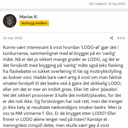
Sist redigert:
26 Sep 2020
Marius K.
Norbrygg-medlem
26 Sep 2020
#326
Kunne vært interessant å visst hvordan 'LODO-øl' gjør det i
konkurranse, sammenlignet med øl brygget på en 'vanlig'
måte. Nå er det jo sikkert mange grader av LODO, og det er
det forsåvidt med brygging på 'vanlig' måte også (eks flasking
fra flaskebøtte vs lukket overføring til fat og mottrykksfylling
av bokser osv). Hadde bare vært artig å visst om man faktisk
smakte forskjell til det bedre ved å gjøre det skikkelig LODO,
eller om det er mer en innbilt greie. Eller litt sånn 'placebo'.
Vet det sikkert provoserer å kalle det innbilt/placebo, for det
er det nok ikke. Og forskningen har nok rett, men det trenger
jo ikke bety at resultatet nødvendigvis smaker bedre. Men la
oss ta NM vinnerne f. Eks. Er de brygget etter LODO? Eller
finner vi LODO ølene lenger ned på listen? Kanskje et
meningsløst innspill dette, men skulle vært gøy å visst