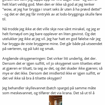
helt klart veldig god. Men den er ikke så god at jeg tenker
"wow, at jeg har brygga i snart seks år uten å ha prøvd dette!"
- og det er det jeg får inntrykk av at lodo-brygginga skulle føre
til.
Nå trodde jeg ikke at det ville skje noe sånt mirakel, og jeg er
helt fornøyd om jeg bare opplever en liten gevinst. Og det
utelukker jeg ikke at jeg vil. Jeg har hatt en god følelse når jeg
har brygga de siste bryggene mine. Det går både på utseendet
på vørteren, og på lukt og smak.
Angående oksygeneringen: Det virker litt underlig, det der.
Dersom det er igjen sulfitt, vil jo oksygenet som tilsettes etter
at gjæren er tilsatt, ta seg av det, og det skader ikke gjæren; så
mye er det ikke. Dersom det imidlertid ikke er igjen sulfitt, er
det vel ikke så bra å tilsette oksygen?
Jeg behandler skyllevannet (batch sparge) på samme måte
som meskevannet, og tilfører det via krana. Det så ut til å