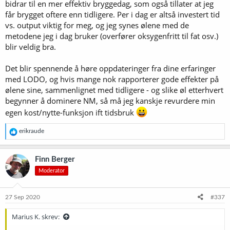
bidrar til en mer effektiv bryggedag, som også tillater at jeg
får brygget oftere enn tidligere. Per i dag er altså investert tid
vs. output viktig for meg, og jeg synes ølene med de
metodene jeg i dag bruker (overfører oksygenfritt til fat osv.)
blir veldig bra.
Det blir spennende å høre oppdateringer fra dine erfaringer
med LODO, og hvis mange nok rapporterer gode effekter på
ølene sine, sammenlignet med tidligere - og slike øl etterhvert
begynner å dominere NM, så må jeg kanskje revurdere min
egen kost/nytte-funksjon ift tidsbruk
R
erikraude
e
a
k
Finn Berger
s
Moderator
j
o
n
e
27 Sep 2020
#337
r
:
Marius K. skrev: