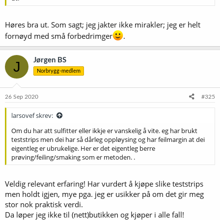
Høres bra ut. Som sagt; jeg jakter ikke mirakler; jeg er helt
fornøyd med små forbedrimger
.
Jørgen BS
J
Norbrygg-medlem
26 Sep 2020
#325
larsovef skrev:
Om du har att sulfitter eller ikkje er vanskelig å vite. eg har brukt
teststrips men dei har så dårleg oppløysing og har feilmargin at dei
eigentleg er ubrukelige. Her er det eigentleg berre
prøving/feiling/smaking som er metoden. .
Veldig relevant erfaring! Har vurdert å kjøpe slike teststrips
men holdt igjen, mye pga. jeg er usikker på om det gir meg
stor nok praktisk verdi.
Da løper jeg ikke til (nett)butikken og kjøper i alle fall!