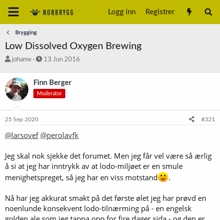
Logg inn
Registrer
Brygging
Low Dissolved Oxygen Brewing
T
S
johanw
13 Jun 2016
r
t
å
a
Finn Berger
d
r
Moderator
s
t
t
d
a
a
25 Sep 2020
#321
r
t
t
o
@larsovef
@perolavfk
e
r
Jeg skal nok sjekke det forumet. Men jeg får vel være så ærlig
å si at jeg har inntrykk av at lodo-miljøet er en smule
menighetspreget, så jeg har en viss motstand
.
Nå har jeg akkurat smakt på det første ølet jeg har prøvd en
noenlunde konsekvent lodo-tilnærming på - en engelsk
golden ale som jeg tappa opp for fire dager sida - og den er