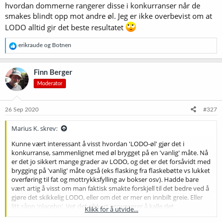
hvordan dommerne rangerer disse i konkurranser når de
smakes blindt opp mot andre øl. Jeg er ikke overbevist om at
LODO alltid gir det beste resultatet
R
erikraude
og
Botnen
e
a
k
Finn Berger
s
Moderator
j
o
n
e
26 Sep 2020
#327
r
:
Marius K. skrev:
Kunne vært interessant å visst hvordan 'LODO-øl' gjør det i
konkurranse, sammenlignet med øl brygget på en 'vanlig' måte. Nå
er det jo sikkert mange grader av LODO, og det er det forsåvidt med
brygging på 'vanlig' måte også (eks flasking fra flaskebøtte vs lukket
overføring til fat og mottrykksfylling av bokser osv). Hadde bare
vært artig å visst om man faktisk smakte forskjell til det bedre ved å
gjøre det skikkelig LODO, eller om det er mer en innbilt greie. Eller
litt sånn 'placebo'. Vet det sikkert provoserer å kalle det
Klikk for å utvide...
innbilt/placebo, for det er det nok ikke. Og forskningen har nok rett,