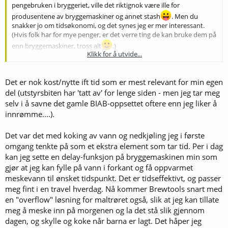
pengebruken i bryggeriet, ville det riktignok være ille for
produsentene av bryggemaskiner og annet stash
. Men du
snakker jo om tidsøkonomi, og det synes jeg er mer interessant.
(Hvis folk har for mye penger, er det verre ting de kan bruke dem på
enn bryggemaskiner, tross alt
.)
Klikk for å utvide...
Jeg synes det var overraskende lite ekstra styr med lodo-brygginga. I
et tidligere innlegg i denne tråden avviste jeg tanken på å prøve
Det er nok kost/nytte ift tid som er mest relevant for min egen
lodo-brygging med "for mye styr" som begrunnelse, men det har
faktisk vist seg å være nokså minimalt. Det eneste som tar litt ekstra
del (utstyrsbiten har 'tatt av' for lenge siden - men jeg tar meg
tid, er koking og nedkjøling av bryggevannet, og "underletting" av
selv i å savne det gamle BIAB-oppsettet oftere enn jeg liker å
bryggevannet ved bryggestart og skylling. Men
sånn som jeg kunne
innrømme....).
rigge det
, blei det ganske enkelt. (Jeg har en liten spiralkjøler som jeg
kobler til vasken til venstre, og så går utløpet i dusjen til høyre.)
Det var det med koking av vann og nedkjøling jeg i første
omgang tenkte på som et ekstra element som tar tid. Per i dag
Men OK, det
tar
ekstra tid, og er kanskje ikke verdt det i din
situasjon. Men om du kombinerer det med Marshall Schotts "Short
kan jeg sette en delay-funksjon på bryggemaskinen min som
and shoddy"-konsept får du likevel en kortere bryggedag enn de
gjør at jeg kan fylle på vann i forkant og få oppvarmet
fleste har. Og det konseptet har jeg testa ut tilstrekkelig til at jeg kan
meskevann til ønsket tidspunkt. Det er tidseffektivt, og passer
anbefale det.
meg fint i en travel hverdag. Nå kommer Brewtools snart med
en "overflow" løsning for maltrøret også, slik at jeg kan tillate
Hvorvidt lodo-tiltaka overhodet er verdt å bruke, lar jeg foreløpig
meg å meske inn på morgenen og la det stå slik gjennom
stå åpent. Akkurat nå har jeg det ganske artig med å prøve det ut -
og jeg har ikke noe stort behov for å kutte bryggetida.
dagen, og skylle og koke når barna er lagt. Det håper jeg