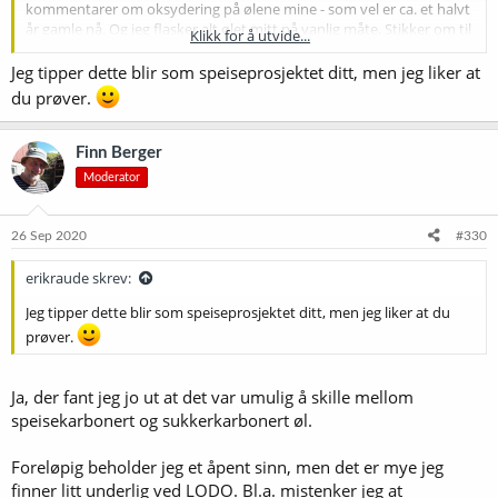
kommentarer om oksydering på ølene mine - som vel er ca. et halvt
år gamle nå. Og jeg flasker alt ølet mitt på vanlig måte. Stikker om til
Klikk for å utvide...
blandekar, og flasker med tappestav fra det.
Jeg tipper dette blir som speiseprosjektet ditt, men jeg liker at
Jeg er litt ambivalent; på den ene sida mener jeg at det er vilt
du prøver.
overdrevet hvor umulig det er å lage godt øl om du ikke holder
oksygen unna i alle ledd - og på den annen side ser jeg ikke bort fra
at det kan være en gevinst å hente på lodo-sida. Så jeg kjører dette
Finn Berger
opplegget en periode nå.
Moderator
26 Sep 2020
#330
erikraude skrev:
Jeg tipper dette blir som speiseprosjektet ditt, men jeg liker at du
prøver.
Ja, der fant jeg jo ut at det var umulig å skille mellom
speisekarbonert og sukkerkarbonert øl.
Foreløpig beholder jeg et åpent sinn, men det er mye jeg
finner litt underlig ved LODO. Bl.a. mistenker jeg at