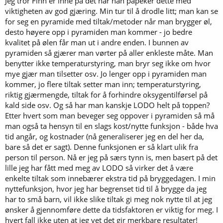
Jeg tror Finn er inne på det når han påpeker dette med
viktigheten av god gjæring. Min tur til å drodle litt; man kan se
for seg en pyramide med tiltak/metoder når man brygger øl,
desto høyere opp i pyramiden man kommer - jo bedre
kvalitet på ølen får man ut i andre enden. I bunnen av
pyramiden så gjærer man vørter på aller enkleste måte. Man
benytter ikke temperaturstyring, man bryr seg ikke om hvor
mye gjær man tilsetter osv. Jo lenger opp i pyramiden man
kommer, jo flere tiltak setter man inn; temperaturstyring,
riktig gjærmengde, tiltak for å forhindre oksygentilførsel på
kald side osv. Og så har man kanskje LODO helt på toppen?
Etter hvert som man beveger seg oppover i pyramiden så må
man også ta hensyn til en slags kost/nytte funksjon - både hva
tid angår, og kostnader (nå generaliserer jeg en del her da,
bare så det er sagt). Denne funksjonen er så klart ulik fra
person til person. Nå er jeg på særs tynn is, men basert på det
lille jeg har fått med meg av LODO så virker det å være
enkelte tiltak som innebærer ekstra tid på bryggedagen. I min
nyttefunksjon, hvor jeg har begrenset tid til å brygge da jeg
har to små barn, vil ikke slike tiltak gi meg nok nytte til at jeg
ønsker å gjennomføre dette da tidsfaktoren er viktig for meg. I
hvert fall ikke uten at jeg vet det gir merkbare resultater!