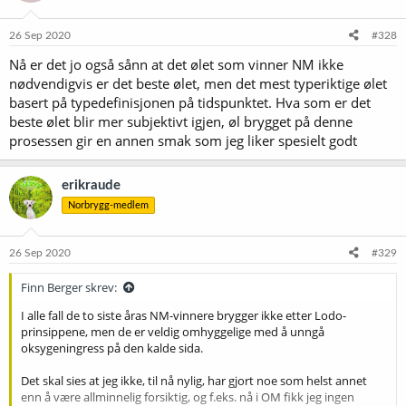
26 Sep 2020
#328
Nå er det jo også sånn at det ølet som vinner NM ikke
nødvendigvis er det beste ølet, men det mest typeriktige ølet
basert på typedefinisjonen på tidspunktet. Hva som er det
beste ølet blir mer subjektivt igjen, øl brygget på denne
prosessen gir en annen smak som jeg liker spesielt godt
erikraude
Norbrygg-medlem
26 Sep 2020
#329
Finn Berger skrev:
I alle fall de to siste åras NM-vinnere brygger ikke etter Lodo-
prinsippene, men de er veldig omhyggelige med å unngå
oksygeningress på den kalde sida.
Det skal sies at jeg ikke, til nå nylig, har gjort noe som helst annet
enn å være allminnelig forsiktig, og f.eks. nå i OM fikk jeg ingen