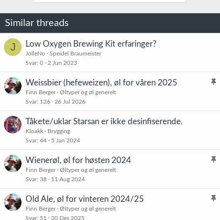
Similar threads
Low Oxygen Brewing Kit erfaringer?
J
JolleNo
Speidel Braumeister
Svar
0
2 Jun 2023
Weissbier (hefeweizen), øl for våren 2025
l
Finn Berger
Øltyper og øl generelt
Svar
126
26 Jul 2026
i
s
Tåkete/uklar Starsan er ikke desinfiserende.
t
Kloakk
Brygging
r
Svar
44
5 Jan 2024
e
t
Wienerøl, øl for høsten 2024
l
Finn Berger
Øltyper og øl generelt
Svar
38
11 Aug 2024
i
s
Old Ale, øl for vinteren 2024/25
t
l
Finn Berger
Øltyper og øl generelt
r
Svar
51
20 Des 2025
i