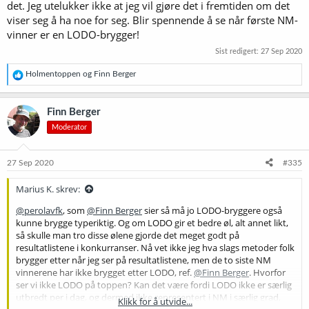
det. Jeg utelukker ikke at jeg vil gjøre det i fremtiden om det
viser seg å ha noe for seg. Blir spennende å se når første NM-
vinner er en LODO-brygger!
Sist redigert:
27 Sep 2020
R
Holmentoppen
og
Finn Berger
e
a
k
Finn Berger
s
Moderator
j
o
n
e
27 Sep 2020
#335
r
:
Marius K. skrev:
@perolavfk
, som
@Finn Berger
sier så må jo LODO-bryggere også
kunne brygge typeriktig. Og om LODO gir et bedre øl, alt annet likt,
så skulle man tro disse ølene gjorde det meget godt på
resultatlistene i konkurranser. Nå vet ikke jeg hva slags metoder folk
brygger etter når jeg ser på resultatlistene, men de to siste NM
vinnerene har ikke brygget etter LODO, ref.
@Finn Berger
. Hvorfor
ser vi ikke LODO på toppen? Kan det være fordi LODO ikke er særlig
utbredt per i dag, og dermed ikke representert i NM i særlig grad,
Klikk for å utvide...