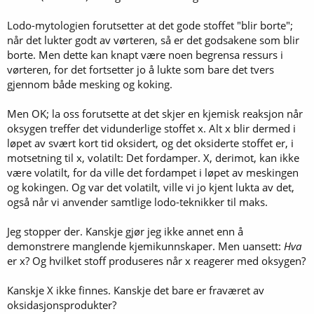
Lodo-mytologien forutsetter at det gode stoffet "blir borte";
når det lukter godt av vørteren, så er det godsakene som blir
borte. Men dette kan knapt være noen begrensa ressurs i
vørteren, for det fortsetter jo å lukte som bare det tvers
gjennom både mesking og koking.
Men OK; la oss forutsette at det skjer en kjemisk reaksjon når
oksygen treffer det vidunderlige stoffet x. Alt x blir dermed i
løpet av svært kort tid oksidert, og det oksiderte stoffet er, i
motsetning til x, volatilt: Det fordamper. X, derimot, kan ikke
være volatilt, for da ville det fordampet i løpet av meskingen
og kokingen. Og var det volatilt, ville vi jo kjent lukta av det,
også når vi anvender samtlige lodo-teknikker til maks.
Jeg stopper der. Kanskje gjør jeg ikke annet enn å
demonstrere manglende kjemikunnskaper. Men uansett:
Hva
er x? Og hvilket stoff produseres når x reagerer med oksygen?
Kanskje X ikke finnes. Kanskje det bare er fraværet av
oksidasjonsprodukter?