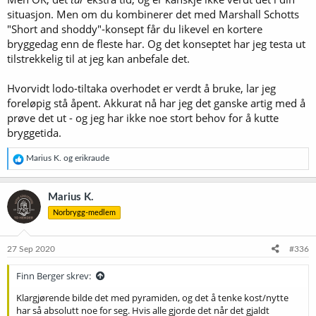
kritisere de som brygger etter disse prinsippene. Jeg er absolutt
situasjon. Men om du kombinerer det med Marshall Schotts
åpen for at det har en betydning. Jeg er bare nysgjerrig på hvor mye
det har for seg. Ville ølene mine hevet seg merkbart i kvalitet ved å
"Short and shoddy"-konsept får du likevel en kortere
innføre LODO, eller er det like mye en "placebo greie"? Det er sikkert
bryggedag enn de fleste har. Og det konseptet har jeg testa ut
riktig at målte verdier av det ene og andre (flåsete formulert, I
tilstrekkelig til at jeg kan anbefale det.
know) viser verdier som teoretisk sett er bedre dersom man
benytter LODO-prinsippene, men resulterer det faktisk i et
bedre
øl.
Hvorvidt lodo-tiltaka overhodet er verdt å bruke, lar jeg
Det er derfor jeg er litt nysgjerrig på hvordan slike øl gjør seg
foreløpig stå åpent. Akkurat nå har jeg det ganske artig med å
bemerket i konkurranser (hvor de som brygger etter LODO-
prinsippene fint kan klare å brygge typeriktige øl som alle andre
prøve det ut - og jeg har ikke noe stort behov for å kutte
som brygger på 'gamlemåten').
bryggetida.
Jeg sitter per nå med en følelse av at det er betydelig viktigere for et
R
Marius K.
og
erikraude
godt øl at man utøver riktig gjærbehandling, temperaturstyring, og
e
forsøker å unngå tilføring av oksygen på kald side så mye som
a
mulig. Når man har kontroll på alt dette, vil ytterligere tiltak gjøre
k
Marius K.
s
ølet mitt bedre? Skal jeg dra det enda et skritt lenger så må jeg være
Norbrygg-medlem
j
sikker på at det gjør det. Jeg utelukker ikke at jeg vil gjøre det i
o
fremtiden om det viser seg å ha noe for seg. Blir spennende å se når
n
første NM-vinner er en LODO-brygger!
e
27 Sep 2020
#336
r
:
Finn Berger skrev:
Klargjørende bilde det med pyramiden, og det å tenke kost/nytte
har så absolutt noe for seg. Hvis alle gjorde det når det gjaldt