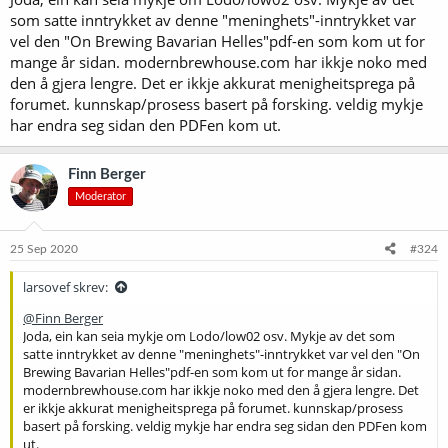
som satte inntrykket av denne "meninghets"-inntrykket var
vel den "On Brewing Bavarian Helles"pdf-en som kom ut for
mange år sidan. modernbrewhouse.com har ikkje noko med
den å gjera lengre. Det er ikkje akkurat menigheitsprega på
forumet. kunnskap/prosess basert på forsking. veldig mykje
har endra seg sidan den PDFen kom ut.
Finn Berger
Moderator
25 Sep 2020
#324
larsovef skrev:
@Finn Berger
Joda, ein kan seia mykje om Lodo/low02 osv. Mykje av det som
satte inntrykket av denne "meninghets"-inntrykket var vel den "On
Brewing Bavarian Helles"pdf-en som kom ut for mange år sidan.
modernbrewhouse.com har ikkje noko med den å gjera lengre. Det
er ikkje akkurat menigheitsprega på forumet. kunnskap/prosess
basert på forsking. veldig mykje har endra seg sidan den PDFen kom
ut.