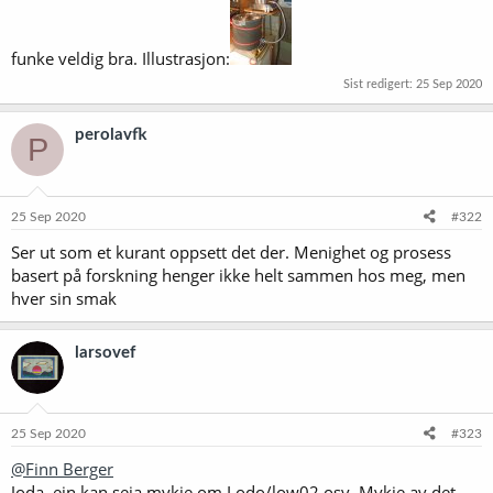
funke veldig bra. Illustrasjon:
Sist redigert:
25 Sep 2020
perolavfk
P
25 Sep 2020
#322
Ser ut som et kurant oppsett det der. Menighet og prosess
basert på forskning henger ikke helt sammen hos meg, men
hver sin smak
larsovef
25 Sep 2020
#323
@Finn Berger
Joda, ein kan seia mykje om Lodo/low02 osv. Mykje av det