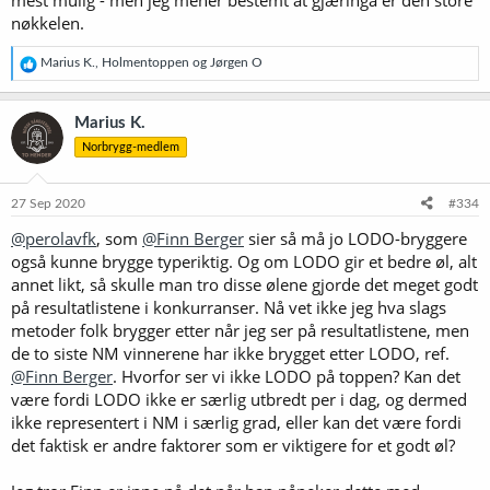
nøkkelen.
R
Marius K.
,
Holmentoppen
og
Jørgen O
e
a
k
Marius K.
s
Norbrygg-medlem
j
o
n
e
27 Sep 2020
#334
r
@perolavfk
, som
@Finn Berger
sier så må jo LODO-bryggere
:
også kunne brygge typeriktig. Og om LODO gir et bedre øl, alt
annet likt, så skulle man tro disse ølene gjorde det meget godt
på resultatlistene i konkurranser. Nå vet ikke jeg hva slags
metoder folk brygger etter når jeg ser på resultatlistene, men
de to siste NM vinnerene har ikke brygget etter LODO, ref.
@Finn Berger
. Hvorfor ser vi ikke LODO på toppen? Kan det
være fordi LODO ikke er særlig utbredt per i dag, og dermed
ikke representert i NM i særlig grad, eller kan det være fordi
det faktisk er andre faktorer som er viktigere for et godt øl?