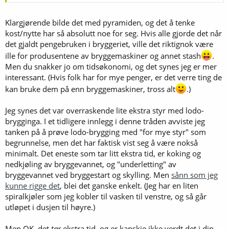
eller kan det være fordi det faktisk er andre faktorer som er viktigere
for et godt øl?
Klargjørende bilde det med pyramiden, og det å tenke
Jeg tror Finn er inne på det når han påpeker dette med viktigheten
kost/nytte har så absolutt noe for seg. Hvis alle gjorde det når
av god gjæring. Min tur til å drodle litt; man kan se for seg en
det gjaldt pengebruken i bryggeriet, ville det riktignok være
pyramide med tiltak/metoder når man brygger øl, desto høyere
ille for produsentene av bryggemaskiner og annet stash
.
opp i pyramiden man kommer - jo bedre kvalitet på ølen får man ut
i andre enden. I bunnen av pyramiden så gjærer man vørter på aller
Men du snakker jo om tidsøkonomi, og det synes jeg er mer
enkleste måte. Man benytter ikke temperaturstyring, man bryr seg
interessant. (Hvis folk har for mye penger, er det verre ting de
ikke om hvor mye gjær man tilsetter osv. Jo lenger opp i pyramiden
kan bruke dem på enn bryggemaskiner, tross alt
.)
man kommer, jo flere tiltak setter man inn; temperaturstyring, riktig
gjærmengde, tiltak for å forhindre oksygentilførsel på kald side osv.
Jeg synes det var overraskende lite ekstra styr med lodo-
Og så har man kanskje LODO helt på toppen? Etter hvert som man
beveger seg oppover i pyramiden så må man også ta hensyn til en
brygginga. I et tidligere innlegg i denne tråden avviste jeg
slags kost/nytte funksjon - både hva tid angår, og kostnader (nå
tanken på å prøve lodo-brygging med "for mye styr" som
generaliserer jeg en del her da, bare så det er sagt). Denne
begrunnelse, men det har faktisk vist seg å være nokså
funksjonen er så klart ulik fra person til person. Nå er jeg på særs
minimalt. Det eneste som tar litt ekstra tid, er koking og
tynn is, men basert på det lille jeg har fått med meg av LODO så
nedkjøling av bryggevannet, og "underletting" av
virker det å være enkelte tiltak som innebærer ekstra tid på
bryggevannet ved bryggestart og skylling. Men
sånn som jeg
bryggedagen. I min nyttefunksjon, hvor jeg har begrenset tid til å
brygge da jeg har to små barn, vil ikke slike tiltak gi meg nok nytte til
kunne rigge det
, blei det ganske enkelt. (Jeg har en liten
at jeg ønsker å gjennomføre dette da tidsfaktoren er viktig for meg. I
spiralkjøler som jeg kobler til vasken til venstre, og så går
hvert fall ikke uten at jeg vet det gir merkbare resultater!
utløpet i dusjen til høyre.)
Jeg skrivere ikke dette fordi jeg ikke tror LODO er en greie, eller for å
Men OK, det
tar
ekstra tid, og er kanskje ikke verdt det i din