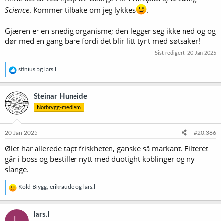
Science
. Kommer tilbake om jeg lykkes
.
Gjæren er en snedig organisme; den legger seg ikke ned og og
dør med en gang bare fordi det blir litt tynt med søtsaker!
Sist redigert:
20 Jan 2025
R
stinius
og
lars.l
e
a
k
Steinar Huneide
s
Norbrygg-medlem
j
o
n
e
20 Jan 2025
#20.386
r
Ølet har allerede tapt friskheten, ganske så markant. Filteret
:
går i boss og bestiller nytt med duotight koblinger og ny
slange.
R
Kold Brygg
,
erikraude
og
lars.l
e
a
k
lars.l
L
s