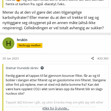
hente ut karbon fra, også -diacetyl, f.eks..
Mener du at den vil gjøre det uten tilgjengelige
karbohydrater? Eller mener du at den vil trekke til seg og
nyttiggjøre seg oksygenet på en annen måte (altså ikke
respirering). Celleåndingen er vel totalt avhengig av sukker?
hrukin
H
Norbrygg-medlem
20 Jan 2025
#20.383
Steinar Huneide skrev:
Ferdig gjæret øl tappes til fat gjennom bouncer filter, får av og til
bobler i slangen etter filteret og en gasslomme inni filteret. Slangene
sitter fint på niplene, men et sted må dette komme fra? Kan det
være bare oppløst CO2 i ølet som løses opp da filteret blir en slags
nucleus site?
Tappet I&D klonen i går, og uten å tenke meg om gikk jeg rett etter
bouncer filteret. Har hatt litt problemer med at øl som tappes
Klikk for å utvide...