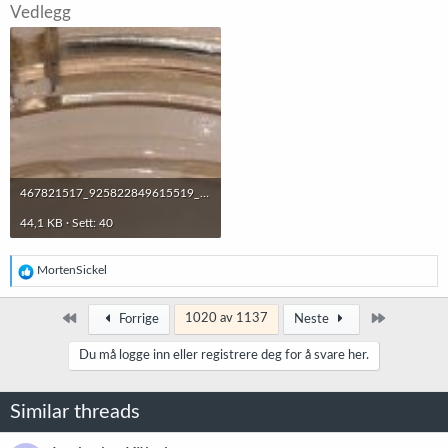
Vedlegg
467821517_925822849615519_7970616333730023512_n.jpeg
44,1 KB · Sett: 40
R
MortenSickel
e
a
k
Først
Siste
1020 av 1137
Forrige
Neste
s
j
Du må logge inn eller registrere deg for å svare her.
o
n
e
Similar threads
r
: