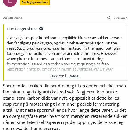
Norbrygg-medlem
j
o
n
e
20 Jan 2025
#20.387
r
:
Finn Berger skrev:
Gjær vil gå løs på alkohol som energikilde i fravær av sukker dersom
den får tilgang på oksygen, og det innebærer respirasjon: "In the
yeast
Saccharomyces cerevisiae
, fermentation is the major pathway
for energy production, even under aerobic conditions. However,
when glucose becomes scarce, ethanol produced during
fermentation is used as a carbon source, requiring a shift to
respiration."
https://pmc.ncbi.nlm.nih.gov/articles/PMC419661
Klikk for å utvide...
Når gjæren under anaerobe forhold i løpet av modningsfasen
utvinner energi fra karbonet i andre "avafallsprodukter" - som
Spennende! Lenken din sendte meg til en annen artikkel, men
acetaldehyde og diacetyl - veit jeg ikke hvilke "stier" den benytter.
fant sitatet og riktig artikkel ved søk. At gjæren kan bruke
Jeg har minimal peiling på kjemi, men kan kanskje finne det ut ved
etanol som karbonkilde var nytt, og spesielt at dette kalles
hjelp av George Fix'
Principles of Brewing Science
. Kommer tilbake
respirering (i motsetning til alminnelig aerob fermentering
om jeg lykkes
.
altså). Mitt neste spørsmål er da hvor lenge dette varer. Er det
en overgangsfase etter hvert som mengden resterende sukker
Gjæren er en snedig organisme; den legger seg ikke ned og og dør
når en smerteterskel? Gjæren rydder opp mye, det visste jeg,
med en gang bare fordi det blir litt tynt med søtsaker!
men også det har jo grenser.