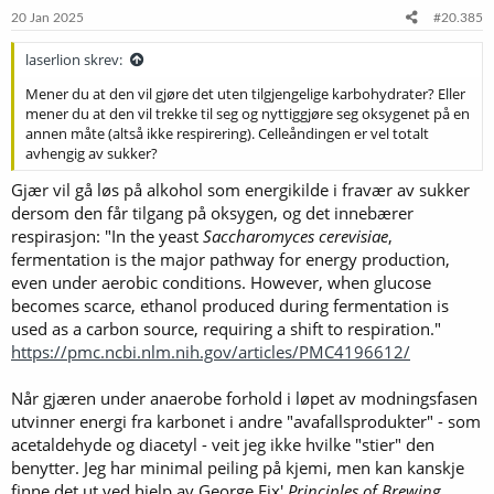
e
20 Jan 2025
#20.385
r
:
laserlion skrev:
Mener du at den vil gjøre det uten tilgjengelige karbohydrater? Eller
mener du at den vil trekke til seg og nyttiggjøre seg oksygenet på en
annen måte (altså ikke respirering). Celleåndingen er vel totalt
avhengig av sukker?
Gjær vil gå løs på alkohol som energikilde i fravær av sukker
dersom den får tilgang på oksygen, og det innebærer
respirasjon: "In the yeast
Saccharomyces cerevisiae
,
fermentation is the major pathway for energy production,
even under aerobic conditions. However, when glucose
becomes scarce, ethanol produced during fermentation is
used as a carbon source, requiring a shift to respiration."
https://pmc.ncbi.nlm.nih.gov/articles/PMC4196612/
Når gjæren under anaerobe forhold i løpet av modningsfasen
utvinner energi fra karbonet i andre "avafallsprodukter" - som
acetaldehyde og diacetyl - veit jeg ikke hvilke "stier" den
benytter. Jeg har minimal peiling på kjemi, men kan kanskje
finne det ut ved hjelp av George Fix'
Principles of Brewing