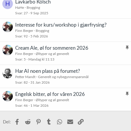
Lavkarbo Kölsch
H
HaHe
Brygging
Svar
27
9 Sep 2025
Interesse for kurs/workshop i gjærfrysing?
Finn Berger
Brygging
Svar
92
5 Feb 2026
Cream Ale, øl for sommeren 2026
l
Finn Berger
Øltyper og øl generelt
Svar
5
Mandag kl 11:13
i
s
Har AI noen plass på forumet?
t
Petter Mandt
Generelt og nybegynnerspørsmål
r
Svar
82
31 Jan 2026
e
t
Engelsk bitter, øl for våren 2026
l
Finn Berger
Øltyper og øl generelt
Svar
46
1 Mar 2026
i
s
t
Facebook
Reddit
Pinterest
Tumblr
WhatsApp
E-post
Link
Del:
r
e