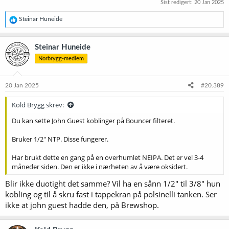
Sist redigert:
20 Jan 2025
R
Steinar Huneide
e
a
k
Steinar Huneide
s
Norbrygg-medlem
j
o
n
e
20 Jan 2025
#20.389
r
:
Kold Brygg skrev:
Du kan sette John Guest koblinger på Bouncer filteret.
Bruker 1/2" NTP. Disse fungerer.
Har brukt dette en gang på en overhumlet NEIPA. Det er vel 3-4
måneder siden. Den er ikke i nærheten av å være oksidert.
Blir ikke duotight det samme? Vil ha en sånn 1/2" til 3/8" hun
kobling og til å skru fast i tappekran på polsinelli tanken. Ser
ikke at john guest hadde den, på Brewshop.