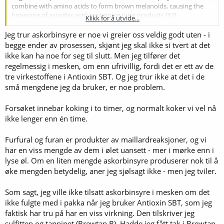
combine with amino acids to form brown melanoids, causing the
browning of ascorbic acid-containing juice products [
62
].
Klikk for å utvide...
Furthermore, thermally oxidized ascorbic acid was identified as a
potential precursor of furan; it is a possible carcinogen usually
Jeg trur askorbinsyre er noe vi greier oss veldig godt uten - i
produced in some heated food products [
71
]."
begge ender av prosessen, skjønt jeg skal ikke si tvert at det
ikke kan ha noe for seg til slutt. Men jeg tilfører det
Checking your browser - reCAPTCHA
regelmessig i mesken, om enn ufrivillig, fordi det er ett av de
tre virkestoffene i Antioxin SBT. Og jeg trur ikke at det i de
Før tapping til fat blir det da.
små mengdene jeg da bruker, er noe problem.
Forsøket innebar koking i to timer, og normalt koker vi vel nå
ikke lenger enn én time.
Furfural og furan er produkter av maillardreaksjoner, og vi
har en viss mengde av dem i ølet uansett - mer i mørke enn i
lyse øl. Om en liten mengde askorbinsyre produserer nok til å
øke mengden betydelig, aner jeg sjølsagt ikke - men jeg tviler.
Som sagt, jeg ville ikke tilsatt askorbinsyre i mesken om det
ikke fulgte med i pakka når jeg bruker Antioxin SBT, som jeg
faktisk har tru på har en viss virkning. Den tilskriver jeg
sulfitten og tanninet (Brewtan B). Hadde jeg fått tak i Brewtan