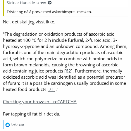
Steinar Huneide skrev:
Frister og nå å prøve med askorbinsyre i mesken.
Nei, det skal jeg visst ikke.
"The degradation or oxidation products of ascorbic acid
heated at 100 °C for 2 h include furfural, 2-furoic acid, 3-
hydroxy-2-pyrone and an unknown compound. Among them,
furfural is one of the main degradation products of ascorbic
acid, which can polymerize or combine with amino acids to
form brown melanoids, causing the browning of ascorbic
acid-containing juice products [
62
]. Furthermore, thermally
oxidized ascorbic acid was identified as a potential precursor
of furan; it is a possible carcinogen usually produced in some
heated food products [
71
]."
Checking your browser - reCAPTCHA
Før tapping til fat blir det da.
R
loebrygg
e