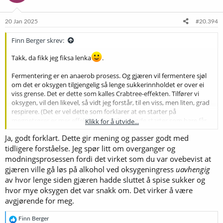
o
n
e
20 Jan 2025
#20.394
r
:
Finn Berger skrev:
Takk, da fikk jeg fiksa lenka
.
Fermentering er en anaerob prosess. Og gjæren vil fermentere sjøl
om det er oksygen tilgjengelig så lenge sukkerinnholdet er over ei
viss grense. Det er dette som kalles Crabtree-effekten. Tilfører vi
oksygen, vil den likevel, så vidt jeg forstår, til en viss, men liten, grad
respirere. (Det er vel dette som forklarer at en starter på
megnetrører er mer effektiv en en tilsvarende starter som bare får
Klikk for å utvide...
stå i ro uten kontakt med luft.)
Ja, godt forklart. Dette gir mening og passer godt med
Gjæren får jo normalt ikke tilgang på oksygen i våre brygg under
tidligere forståelse. Jeg spør litt om overganger og
modningsfasen, så fenomenet er vel bare aktuelt i forbindelse med
modningsprosessen fordi det virket som du var ovebevist at
startere på magnetrører, der vi hele tida tilfører oksygen. Det
gjæren ville gå løs på alkohol ved oksygeningress
uavhengig
fremmer nok ikke de egenskapene ved gjæren vi er interessert i, å la
av hvor lenge siden gjæren hadde sluttet å spise sukker og
den holde på med dette, hvilket er en grunn til å ikke la starteren stå
hvor mye oksygen det var snakk om. Det virker å være
og spinne etter at det er slutt på det gjærbare sukkeret. Men det har
avgjørende for meg.
altså ikke noe med oppryddinga under modningsfasen å gjøre.
Jeg veit ikke om det gir mening å skrive om modningsfasen som en
R
Finn Berger