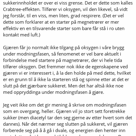
sukkerinnholdet er over ei viss grense. Det er dette som kalles
Crabtree-effekten. Tilfører vi oksygen, vil den likevel, så vidt
jeg forstår, til en viss, men liten, grad respirere. (Det er vel
dette som forklarer at en starter på megnetrører er mer
effektiv en en tilsvarende starter som bare får stå i ro uten
kontakt med luft.)
Gjæren får jo normalt ikke tilgang på oksygen i våre brygg
under modningsfasen, så fenomenet er vel bare aktuelt i
forbindelse med startere på magnetrører, der vi hele tida
tilfører oksygen. Det fremmer nok ikke de egenskapene ved
gjæren vi er interessert i, å la den holde på med dette, hvilket
er en grunn til å ikke la starteren stå og spinne etter at det er
slutt på det gjærbare sukkeret. Men det har altså ikke noe
med oppryddinga under modningsfasen å gjøre.
Jeg veit ikke om det gir mening å skrive om modningsfasen
som en overgang, heller. Gjæren vil jo stort sett foretrekke
sukker (men diacetyl tar den seg gjerne av etter hvert som det
dannes). Når det nærmer seg slutten på sukkeret, vil gjæren
forberede seg på å å gå i dvale, og energien den henter inn