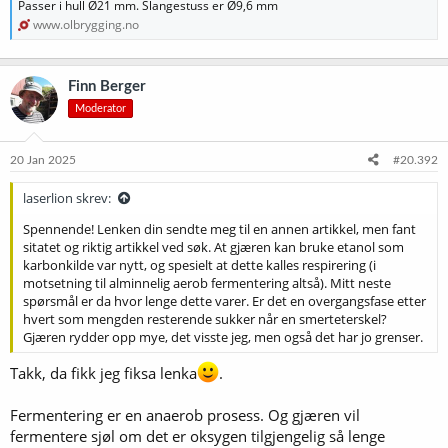
Passer i hull Ø21 mm. Slangestuss er Ø9,6 mm
www.olbrygging.no
Finn Berger
Moderator
20 Jan 2025
#20.392
laserlion skrev:
Spennende! Lenken din sendte meg til en annen artikkel, men fant
sitatet og riktig artikkel ved søk. At gjæren kan bruke etanol som
karbonkilde var nytt, og spesielt at dette kalles respirering (i
motsetning til alminnelig aerob fermentering altså). Mitt neste
spørsmål er da hvor lenge dette varer. Er det en overgangsfase etter
hvert som mengden resterende sukker når en smerteterskel?
Gjæren rydder opp mye, det visste jeg, men også det har jo grenser.
Takk, da fikk jeg fiksa lenka
.
Fermentering er en anaerob prosess. Og gjæren vil
fermentere sjøl om det er oksygen tilgjengelig så lenge