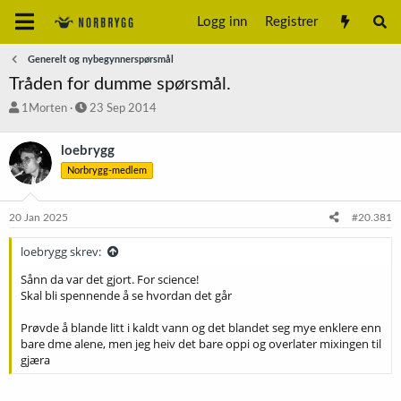
Logg inn
Registrer
Generelt og nybegynnerspørsmål
Tråden for dumme spørsmål.
T
S
1Morten
23 Sep 2014
r
t
å
a
loebrygg
d
r
Norbrygg-medlem
s
t
t
d
a
a
20 Jan 2025
#20.381
r
t
t
o
loebrygg skrev:
e
r
Sånn da var det gjort. For science!
Skal bli spennende å se hvordan det går
Prøvde å blande litt i kaldt vann og det blandet seg mye enklere enn
bare dme alene, men jeg heiv det bare oppi og overlater mixingen til
gjæra