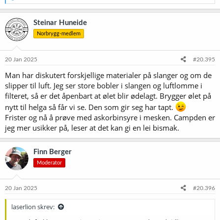
e
overgang, heller. Gjæren vil jo stort sett foretrekke sukker (men
a
diacetyl tar den seg gjerne av etter hvert som det dannes). Når det
k
nærmer seg slutten på sukkeret, vil gjæren forberede seg på å å gå i
Steinar Huneide
s
dvale, og energien den henter inn mot slutte, går i høy grad til å
Norbrygg-medlem
j
bygge lagre av glykogen. Den gir seg ikke, forutsatt at den er rimelig
o
frisk og at det er nok av den, før den har utnytta de energikildene
n
som finnes; og de er som sagt mer enn sukker.
e
20 Jan 2025
#20.395
r
Man har diskutert forskjellige materialer på slanger og om de
:
slipper til luft. Jeg ser store bobler i slangen og luftlomme i
filteret, så er det åpenbart at ølet blir ødelagt. Brygger ølet på
nytt til helga så får vi se. Den som gir seg har tapt.
Frister og nå å prøve med askorbinsyre i mesken. Campden er
jeg mer usikker på, leser at det kan gi en lei bismak.
Finn Berger
Moderator
20 Jan 2025
#20.396
laserlion skrev: