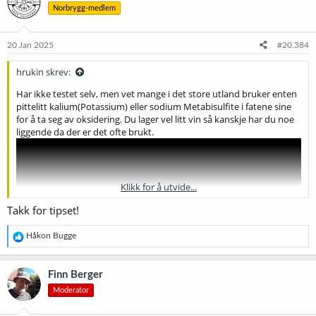
Norbrygg-medlem
j
o
n
e
20 Jan 2025
#20.384
r
:
hrukin skrev:
Har ikke testet selv, men vet mange i det store utland bruker enten
pittelitt kalium(Potassium) eller sodium Metabisulfite i fatene sine
for å ta seg av oksidering. Du lager vel litt vin så kanskje har du noe
liggende da der er det ofte brukt.
Klikk for å utvide...
Takk for tipset!
R
Håkon Bugge
e
a
k
Finn Berger
s
Moderator
j
o
n