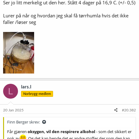
Ser jo litt merkelig ut den her. Stått 4 dager på 16,9 C. (+/- 0,5)
Lurer på når og hvordan jeg skal få tørrhumla hvis det ikke
faller /løser seg
lars.l
L
Norbrygg-medlem
20 Jan 2025
#20.382
Finn Berger skrev:
Får gjæren
oksygen, vil den respirere alkohol
- som det sikkert er
nok av
. Og det kan hende det er andre stoffer der som den kan