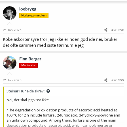
a
k
loebrygg
s
Norbrygg-medlem
j
o
n
e
21 Jan 2025
#20.398
r
Koke askorbinsyre tror jeg ikke er noen god ide nei, bruker
:
det ofte sammen med siste tørrhumle jeg
Finn Berger
Moderator
21 Jan 2025
#20.399
Steinar Huneide skrev:
Nei, det skal jeg visst ikke.
"The degradation or oxidation products of ascorbic acid heated at
100 °C for 2 h include furfural, 2-furoic acid, 3-hydroxy-2-pyrone and
an unknown compound. Among them, furfural is one of the main
degradation products of ascorbic acid, which can polymerize or