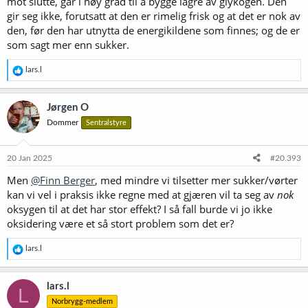
mot slutte, går i høy grad til å bygge lagre av glykogen. Den
gir seg ikke, forutsatt at den er rimelig frisk og at det er nok av
den, før den har utnytta de energikildene som finnes; og de er
som sagt mer enn sukker.
R
lars.l
e
a
k
Jørgen O
s
Dommer
Sentralstyre
j
o
n
e
20 Jan 2025
#20.393
r
Men
@Finn Berger
, med mindre vi tilsetter mer sukker/vørter
:
kan vi vel i praksis ikke regne med at gjæren vil ta seg av
nok
oksygen til at det har stor effekt? I så fall burde vi jo ikke
oksidering være et så stort problem som det er?
R
lars.l
e
a
k
lars.l
L
s
Norbrygg-medlem
j