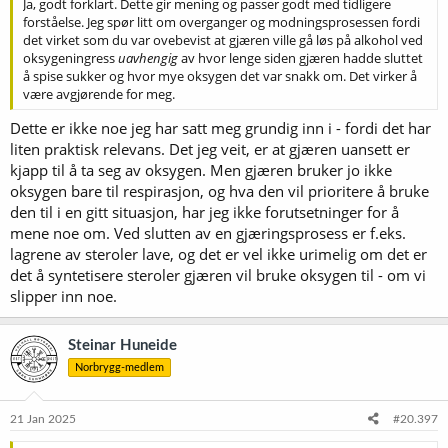
Ja, godt forklart. Dette gir mening og passer godt med tidligere
forståelse. Jeg spør litt om overganger og modningsprosessen fordi
det virket som du var ovebevist at gjæren ville gå løs på alkohol ved
oksygeningress
uavhengig
av hvor lenge siden gjæren hadde sluttet
å spise sukker og hvor mye oksygen det var snakk om. Det virker å
være avgjørende for meg.
Dette er ikke noe jeg har satt meg grundig inn i - fordi det har
liten praktisk relevans. Det jeg veit, er at gjæren uansett er
kjapp til å ta seg av oksygen. Men gjæren bruker jo ikke
oksygen bare til respirasjon, og hva den vil prioritere å bruke
den til i en gitt situasjon, har jeg ikke forutsetninger for å
mene noe om. Ved slutten av en gjæringsprosess er f.eks.
lagrene av steroler lave, og det er vel ikke urimelig om det er
det å syntetisere steroler gjæren vil bruke oksygen til - om vi
slipper inn noe.
Steinar Huneide
Norbrygg-medlem
21 Jan 2025
#20.397