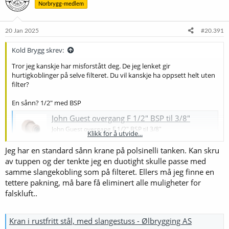
Norbrygg-medlem
20 Jan 2025
#20.391
Kold Brygg skrev:
Tror jeg kanskje har misforstått deg. De jeg lenket gir
hurtigkoblinger på selve filteret. Du vil kanskje ha oppsett helt uten
filter?
En sånn? 1/2" med BSP
John Guest overgang F 1/2" BSP til 3/8"
John Guest overgang F 1/2" BSP til 3/8"
Klikk for å utvide...
brewshop.no
Jeg har en standard sånn krane på polsinelli tanken. Kan skru
av tuppen og der tenkte jeg en duotight skulle passe med
samme slangekobling som på filteret. Ellers må jeg finne en
tettere pakning, må bare få eliminert alle muligheter for
falskluft..
Kran i rustfritt stål, med slangestuss - Ølbrygging AS