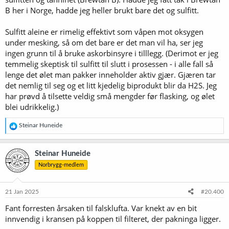
B her i Norge, hadde jeg heller brukt bare det og sulfitt.
Sulfitt aleine er rimelig effektivt som våpen mot oksygen
under mesking, så om det bare er det man vil ha, ser jeg
ingen grunn til å bruke askorbinsyre i tilllegg. (Derimot er jeg
temmelig skeptisk til sulfitt til slutt i prosessen - i alle fall så
lenge det ølet man pakker inneholder aktiv gjær. Gjæren tar
det nemlig til seg og et litt kjedelig biprodukt blir da H2S. Jeg
har prøvd å tilsette veldig små mengder før flasking, og ølet
blei udrikkelig.)
R
Steinar Huneide
e
a
k
Steinar Huneide
s
Norbrygg-medlem
j
o
n
e
21 Jan 2025
#20.400
r
Fant forresten årsaken til falsklufta. Var knekt av en bit
:
innvendig i kransen på koppen til filteret, der pakninga ligger.