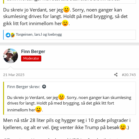
Du skreiv jo Verdant, ser jeg
. Sorry, noen ganger kan
skumlesing drives for langt. Holdt på med brygging, så det
gikk litt fort innimellom her
.
R
Torgeirsen
,
lars.l
og
loebrygg
e
a
k
Finn Berger
s
Moderator
j
o
n
e
21 Mar 2025
#20.745
r
:
Finn Berger skrev:
Du skreiv jo Verdant, ser jeg
. Sorry, noen ganger kan skumlesing
drives for langt. Holdt på med brygging, så det gikk litt fort
innimellom her
.
Men nå står 28 liter pils og hygger seg i 10 gode pilsgrader i
kjelleren, og alt er vel. (Jeg venter ikke Trump på besøk
.)