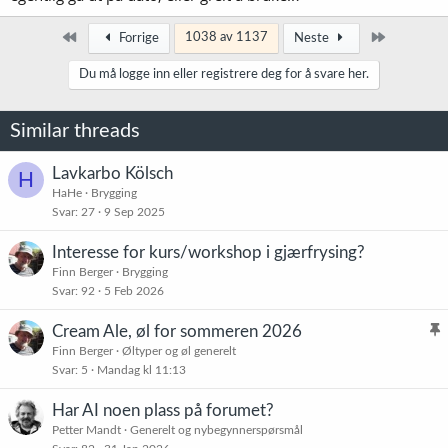
Først
Siste
1038 av 1137
Forrige
Neste
Du må logge inn eller registrere deg for å svare her.
Similar threads
Lavkarbo Kölsch
H
HaHe
Brygging
Svar
27
9 Sep 2025
Interesse for kurs/workshop i gjærfrysing?
Finn Berger
Brygging
Svar
92
5 Feb 2026
Cream Ale, øl for sommeren 2026
l
Finn Berger
Øltyper og øl generelt
Svar
5
Mandag kl 11:13
i
s
Har AI noen plass på forumet?
t
Petter Mandt
Generelt og nybegynnerspørsmål
r