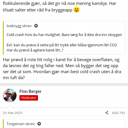
flokkulerende gjær, så det gir nå noe mening kanskje. Har
tilsatt salter etter råd fra bryggeapp
loebrygg skrev:
Cold crash hvis du har mulighet. Bare sørg for å ikke dra inn oksygen
Evt. kan du prøve å sette på litt trykk eller blåse igjennom litt CO2
Har du prøvd å agitere karet litt..?
Har prøvd å riste litt rolig i karet for å bevege overflaten, og
da løsnes det og ting faller ned. Men så bygger det seg opp
ser det ut som. Hvordan gjør man best cold crash uten å dra
inn luft da?
Finn Berger
Moderator
21 Mar 2025
#20.742
Torgeirsen skrev: