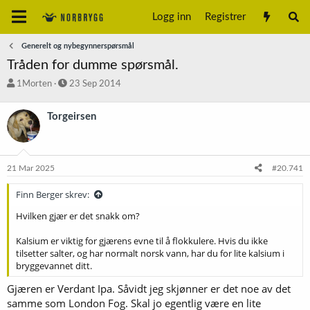
Logg inn
Registrer
Generelt og nybegynnerspørsmål
Tråden for dumme spørsmål.
T
S
1Morten
23 Sep 2014
r
t
å
a
Torgeirsen
d
r
s
t
t
d
a
a
21 Mar 2025
#20.741
r
t
t
o
Finn Berger skrev:
e
r
Hvilken gjær er det snakk om?
Kalsium er viktig for gjærens evne til å flokkulere. Hvis du ikke
tilsetter salter, og har normalt norsk vann, har du for lite kalsium i
bryggevannet ditt.
Gjæren er Verdant Ipa. Såvidt jeg skjønner er det noe av det
samme som London Fog. Skal jo egentlig være en lite