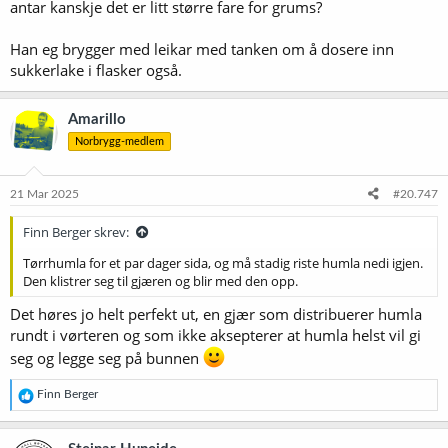
antar kanskje det er litt større fare for grums?
Han eg brygger med leikar med tanken om å dosere inn
sukkerlake i flasker også.
Amarillo
Norbrygg-medlem
21 Mar 2025
#20.747
Finn Berger skrev:
Tørrhumla for et par dager sida, og må stadig riste humla nedi igjen.
Den klistrer seg til gjæren og blir med den opp.
Det høres jo helt perfekt ut, en gjær som distribuerer humla
rundt i vørteren og som ikke aksepterer at humla helst vil gi
seg og legge seg på bunnen
R
Finn Berger
e
a
k