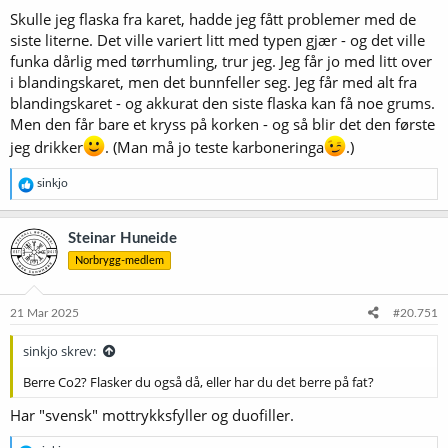
Skulle jeg flaska fra karet, hadde jeg fått problemer med de
siste literne. Det ville variert litt med typen gjær - og det ville
funka dårlig med tørrhumling, trur jeg. Jeg får jo med litt over
i blandingskaret, men det bunnfeller seg. Jeg får med alt fra
blandingskaret - og akkurat den siste flaska kan få noe grums.
Men den får bare et kryss på korken - og så blir det den første
jeg drikker
. (Man må jo teste karboneringa
.)
R
sinkjo
e
a
k
Steinar Huneide
s
Norbrygg-medlem
j
o
n
e
21 Mar 2025
#20.751
r
:
sinkjo skrev:
Berre Co2? Flasker du også då, eller har du det berre på fat?
Har "svensk" mottrykksfyller og duofiller.