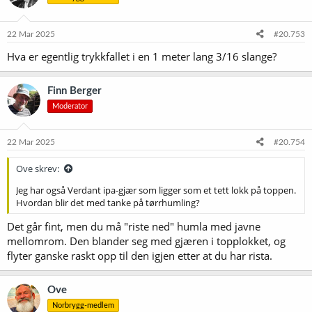
o
n
e
22 Mar 2025
#20.753
r
Hva er egentlig trykkfallet i en 1 meter lang 3/16 slange?
:
Finn Berger
Moderator
22 Mar 2025
#20.754
Ove skrev:
Jeg har også Verdant ipa-gjær som ligger som et tett lokk på toppen.
Hvordan blir det med tanke på tørrhumling?
Det går fint, men du må "riste ned" humla med javne
mellomrom. Den blander seg med gjæren i topplokket, og
flyter ganske raskt opp til den igjen etter at du har rista.
Ove
Norbrygg-medlem