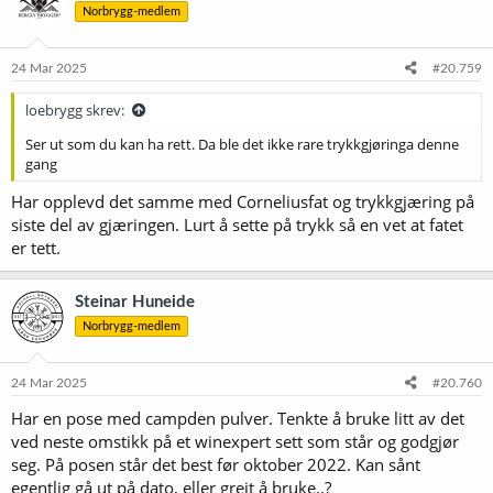
Norbrygg-medlem
24 Mar 2025
#20.759
loebrygg skrev:
Ser ut som du kan ha rett. Da ble det ikke rare trykkgjøringa denne
gang
Har opplevd det samme med Corneliusfat og trykkgjæring på
siste del av gjæringen. Lurt å sette på trykk så en vet at fatet
er tett.
Steinar Huneide
Norbrygg-medlem
24 Mar 2025
#20.760
Har en pose med campden pulver. Tenkte å bruke litt av det
ved neste omstikk på et winexpert sett som står og godgjør
seg. På posen står det best før oktober 2022. Kan sånt
egentlig gå ut på dato, eller greit å bruke..?