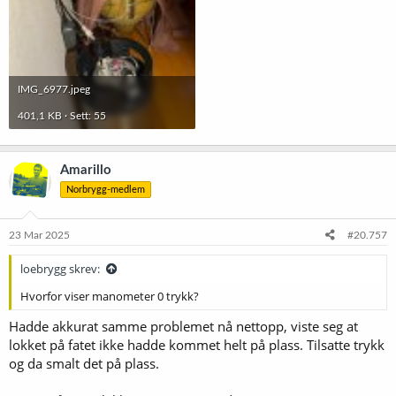
IMG_6977.jpeg
401,1 KB · Sett: 55
Amarillo
Norbrygg-medlem
23 Mar 2025
#20.757
loebrygg skrev:
Hvorfor viser manometer 0 trykk?
Hadde akkurat samme problemet nå nettopp, viste seg at
lokket på fatet ikke hadde kommet helt på plass. Tilsatte trykk
og da smalt det på plass.