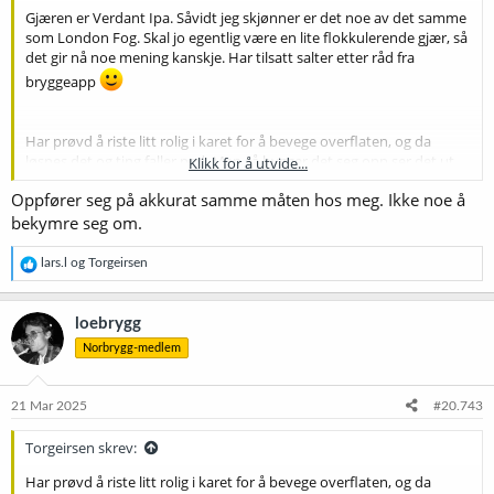
Gjæren er Verdant Ipa. Såvidt jeg skjønner er det noe av det samme
som London Fog. Skal jo egentlig være en lite flokkulerende gjær, så
det gir nå noe mening kanskje. Har tilsatt salter etter råd fra
bryggeapp
Har prøvd å riste litt rolig i karet for å bevege overflaten, og da
løsnes det og ting faller ned. Men så bygger det seg opp ser det ut
Klikk for å utvide...
som. Hvordan gjør man best cold crash uten å dra inn luft da?
Oppfører seg på akkurat samme måten hos meg. Ikke noe å
bekymre seg om.
R
lars.l
og
Torgeirsen
e
a
k
loebrygg
s
Norbrygg-medlem
j
o
n
e
21 Mar 2025
#20.743
r
:
Torgeirsen skrev:
Har prøvd å riste litt rolig i karet for å bevege overflaten, og da