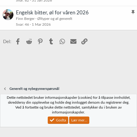
Svar
82
31 Jan 2026
e
t
Engelsk bitter, øl for våren 2026
l
Finn Berger
Øltyper og øl generelt
Svar
46
1 Mar 2026
i
s
t
Facebook
Reddit
Pinterest
Tumblr
WhatsApp
E-post
Link
Del:
r
e
t
Generelt og nybegynnerspørsmål
Dette nettstedet bruker informasjonskapsler (cookies) for å tilpasse innholdet,
Norbrygg-default
skreddersy din opplevelse og holde deg innlogget dersom du registrerer deg.
Ved å fortsette og bruke dette nettstedet, samtykker du i bruken av
Kontakt oss
Vilkår og regler
Personvernregler
Hjelp
Hjem
R
informasjonskapsler.
S
S
Godta
Lær mer...
®
Community platform by XenForo
© 2010-2023 XenForo Ltd.