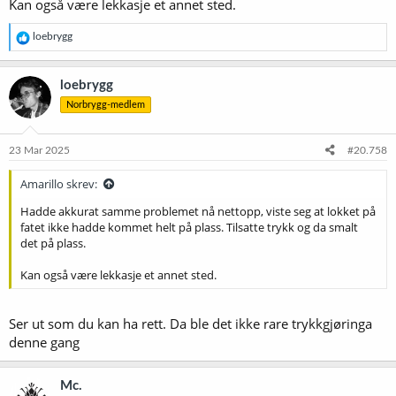
Kan også være lekkasje et annet sted.
R
loebrygg
e
a
k
loebrygg
s
Norbrygg-medlem
j
o
n
e
23 Mar 2025
#20.758
r
:
Amarillo skrev:
Hadde akkurat samme problemet nå nettopp, viste seg at lokket på
fatet ikke hadde kommet helt på plass. Tilsatte trykk og da smalt
det på plass.
Kan også være lekkasje et annet sted.
Ser ut som du kan ha rett. Da ble det ikke rare trykkgjøringa
denne gang
Mc.