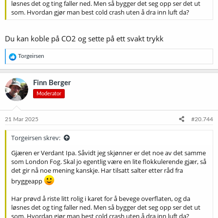
løsnes det og ting faller ned. Men så bygger det seg opp ser det ut
som. Hvordan gjør man best cold crash uten å dra inn luft da?
Du kan koble på CO2 og sette på ett svakt trykk
R
Torgeirsen
e
a
k
Finn Berger
s
Moderator
j
o
n
e
21 Mar 2025
#20.744
r
:
Torgeirsen skrev:
Gjæren er Verdant Ipa. Såvidt jeg skjønner er det noe av det samme
som London Fog. Skal jo egentlig være en lite flokkulerende gjær, så
det gir nå noe mening kanskje. Har tilsatt salter etter råd fra
bryggeapp
Har prøvd å riste litt rolig i karet for å bevege overflaten, og da
løsnes det og ting faller ned. Men så bygger det seg opp ser det ut
som. Hvordan gjør man best cold crash uten å dra inn luft da?