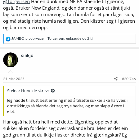
@Torgeirsen
Har en dunk med NEIPA stående til gjæring,
også. Bruker New England, og den danner også et sånt tjukt
lag som ser ut som marengs. Tørrhumla for et par dager sida,
og må stadig riste humla nedi igjen. Den klistrer seg til gjæren
og blir med den opp.
R
JAMBO picobryggeri
,
Torgeirsen
,
erikraude
og 2 til
e
a
k
sinkjo
s
j
o
n
e
21 Mar 2025
#20.746
r
:
Steinar Huneide skrev:
Jeg hadde til slutt best erfaring med å tilsette sukkerlaka halvveis i
omstikkinga så blanda det seg mye bedre, og man slapp å røre i
ølet.
Har også hatt bra hell med dette. Eigentleg opplevd at
sukkerlaken fordeler seg overraskande bra. Men er det ein
god grunn til at du ikkje flasker direkte frå gjæringskar? Eg