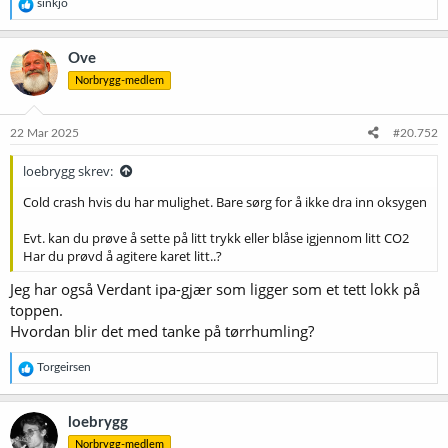
R
sinkjo
e
a
k
Ove
s
Norbrygg-medlem
j
o
n
e
22 Mar 2025
#20.752
r
:
loebrygg skrev:
Cold crash hvis du har mulighet. Bare sørg for å ikke dra inn oksygen
Evt. kan du prøve å sette på litt trykk eller blåse igjennom litt CO2
Har du prøvd å agitere karet litt..?
Jeg har også Verdant ipa-gjær som ligger som et tett lokk på
toppen.
Hvordan blir det med tanke på tørrhumling?
R
Torgeirsen
e
a
k
loebrygg
s
Norbrygg-medlem
j