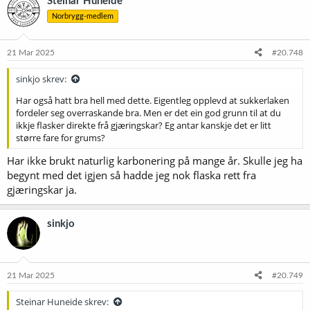
Steinar Huneide
s
Norbrygg-medlem
j
o
n
e
21 Mar 2025
#20.748
r
:
sinkjo skrev:
Har også hatt bra hell med dette. Eigentleg opplevd at sukkerlaken
fordeler seg overraskande bra. Men er det ein god grunn til at du
ikkje flasker direkte frå gjæringskar? Eg antar kanskje det er litt
større fare for grums?
Har ikke brukt naturlig karbonering på mange år. Skulle jeg ha
begynt med det igjen så hadde jeg nok flaska rett fra
gjæringskar ja.
sinkjo
21 Mar 2025
#20.749
Steinar Huneide skrev: