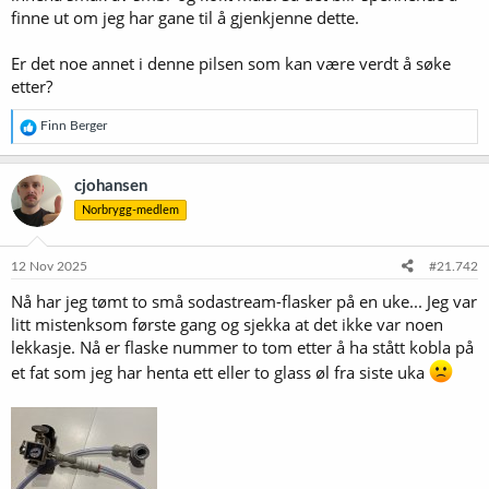
finne ut om jeg har gane til å gjenkjenne dette.
Er det noe annet i denne pilsen som kan være verdt å søke
etter?
R
Finn Berger
e
a
k
cjohansen
s
Norbrygg-medlem
j
o
n
e
12 Nov 2025
#21.742
r
Nå har jeg tømt to små sodastream-flasker på en uke... Jeg var
:
litt mistenksom første gang og sjekka at det ikke var noen
lekkasje. Nå er flaske nummer to tom etter å ha stått kobla på
et fat som jeg har henta ett eller to glass øl fra siste uka