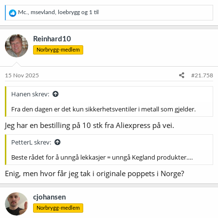
R
Mc.
,
msevland
,
loebrygg
og 1 til
e
a
k
Reinhard10
s
Norbrygg-medlem
j
o
n
e
15 Nov 2025
#21.758
r
:
Hanen skrev:
Fra den dagen er det kun sikkerhetsventiler i metall som gjelder.
Jeg har en bestilling på 10 stk fra Aliexpress på vei.
PetterL skrev:
Beste rådet for å unngå lekkasjer = unngå Kegland produkter….
Enig, men hvor får jeg tak i originale poppets i Norge?
cjohansen
Norbrygg-medlem