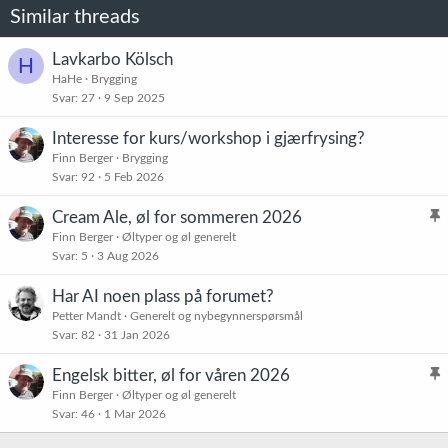
Similar threads
Lavkarbo Kölsch
H
HaHe
Brygging
Svar
27
9 Sep 2025
Interesse for kurs/workshop i gjærfrysing?
Finn Berger
Brygging
Svar
92
5 Feb 2026
Cream Ale, øl for sommeren 2026
l
Finn Berger
Øltyper og øl generelt
Svar
5
3 Aug 2026
i
s
Har AI noen plass på forumet?
t
Petter Mandt
Generelt og nybegynnerspørsmål
r
Svar
82
31 Jan 2026
e
t
Engelsk bitter, øl for våren 2026
l
Finn Berger
Øltyper og øl generelt
Svar
46
1 Mar 2026
i
s