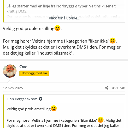
Så jeg starter med en linje fra Norbryggs øltyper: Veltins Pilsener:
kraftig DMS.
Denne er ny for meg, men skal om jeg har oppfattet det rett inneha
Klikk for å utvide...
smak av smør og kokt mais. Så det blir spennende å finne ut om jeg
har gane til å gjenkjenne dette.
Veldig god problemstilling
.
Er det noe annet i denne pilsen som kan være verdt å søke etter?
For meg hører Veltins hjemme i kategorien "liker ikke"
.
Mulig det skyldes at det er i overkant DMS i den. For meg er
det det jeg kaller "industripilssmak".
Ove
Norbrygg-medlem
12 Nov 2025
#21.748
Finn Berger skrev:
Veldig god problemstilling
.
For meg hører Veltins hjemme i kategorien "liker ikke"
. Mulig det
skyldes at det er i overkant DMS i den. For meg er det det jeg kaller