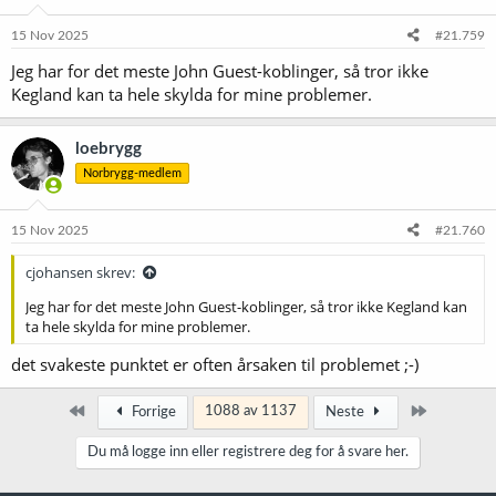
15 Nov 2025
#21.759
Jeg har for det meste John Guest-koblinger, så tror ikke
Kegland kan ta hele skylda for mine problemer.
loebrygg
Norbrygg-medlem
15 Nov 2025
#21.760
cjohansen skrev:
Jeg har for det meste John Guest-koblinger, så tror ikke Kegland kan
ta hele skylda for mine problemer.
det svakeste punktet er often årsaken til problemet ;-)
Først
Siste
1088 av 1137
Forrige
Neste
Du må logge inn eller registrere deg for å svare her.