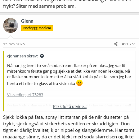
frykt? Sliter med samme problem.
Glenn
Norbrygg-medlem
15 Nov 2025
#21.751
cjohansen skrev:
Nå har jeg tømt to små sodastream-flasker på en uke... Jeg var litt
mistenksom første gang og sjekka at det ikke var noen lekkasje. Nå
er flaske nummer to tom etter å ha stått kobla på et fat som jeg har
henta ett eller to glass øl fra siste uka
Vis vedlegget 75283
Da jeg kobla denne på hørte jeg ingenting. Når jeg trykket inne i ball
Klikk for å utvide...
locken kom det gass. Hva mer kan jeg gjøre for å sjekke for lekkasje?
Sjekk lokka på fata, spray litt starsan på de når du setter på
Blir dyr moro om jeg skal fortsette å bruke gass i dette tempoet.
trykk, sjekk også at sikkerhets ventilen er skrudd igjen. Duo
Vis vedlegget 75284
tight er dårlig kvalitet, kjør nippel og slangeklemme. Har tømt
maaaange sånne, da er det kjekt med soda størrelsen og ikke