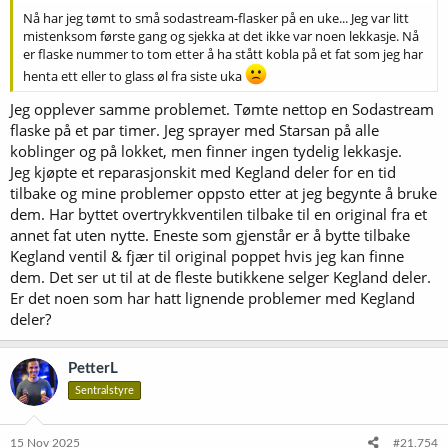
Nå har jeg tømt to små sodastream-flasker på en uke... Jeg var litt
mistenksom første gang og sjekka at det ikke var noen lekkasje. Nå
er flaske nummer to tom etter å ha stått kobla på et fat som jeg har
henta ett eller to glass øl fra siste uka
Jeg opplever samme problemet. Tømte nettop en Sodastream
flaske på et par timer. Jeg sprayer med Starsan på alle
koblinger og på lokket, men finner ingen tydelig lekkasje.
Jeg kjøpte et reparasjonskit med Kegland deler for en tid
tilbake og mine problemer oppsto etter at jeg begynte å bruke
dem. Har byttet overtrykkventilen tilbake til en original fra et
annet fat uten nytte. Eneste som gjenstår er å bytte tilbake
Kegland ventil & fjær til original poppet hvis jeg kan finne
dem. Det ser ut til at de fleste butikkene selger Kegland deler.
Er det noen som har hatt lignende problemer med Kegland
deler?
PetterL
Sentralstyre
15 Nov 2025
#21.754