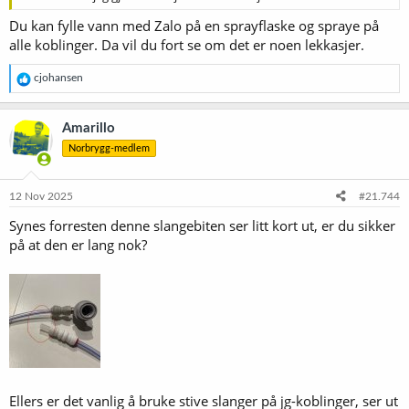
Du kan fylle vann med Zalo på en sprayflaske og spraye på
alle koblinger. Da vil du fort se om det er noen lekkasjer.
R
cjohansen
e
a
k
Amarillo
s
Norbrygg-medlem
j
o
n
e
12 Nov 2025
#21.744
r
Synes forresten denne slangebiten ser litt kort ut, er du sikker
:
på at den er lang nok?
Ellers er det vanlig å bruke stive slanger på jg-koblinger, ser ut