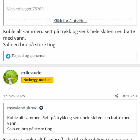
Vis vedlegget 75283
Da jeg kobla denne på hørte jeg ingenting. Når jeg trykket inne i ball
Klikk for å utvide...
locken kom det gass. Hva mer kan jeg gjøre for å sjekke for lekkasje?
Koble alt sammen. Sett på trykk og senk hele skiten i en bøtte
Blir dyr moro om jeg skal fortsette å bruke gass i dette tempoet.
med vann.
Vis vedlegget 75284
Salo en bra på store ting
R
Terjedd
og
cjohansen
e
a
k
erikraude
s
Norbrygg-medlem
j
o
n
e
15 Nov 2025
#21.750
r
:
msevland skrev:
Koble alt sammen. Sett på trykk og senk hele skiten i en bøtte med
vann.
Salo en bra på store ting
Kan man senke alt fra gassflaska til kulekoblinga i vann uten