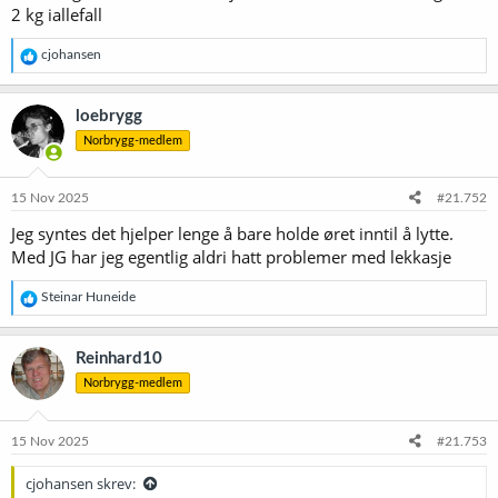
2 kg iallefall
R
cjohansen
e
a
k
loebrygg
s
Norbrygg-medlem
j
o
n
e
15 Nov 2025
#21.752
r
Jeg syntes det hjelper lenge å bare holde øret inntil å lytte.
:
Med JG har jeg egentlig aldri hatt problemer med lekkasje
R
Steinar Huneide
e
a
k
Reinhard10
s
Norbrygg-medlem
j
o
n
e
15 Nov 2025
#21.753
r
:
cjohansen skrev: