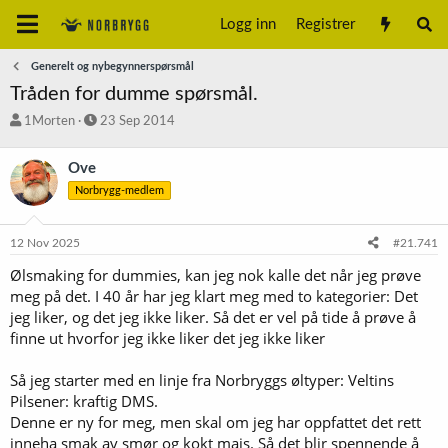
Logg inn
Registrer
Generelt og nybegynnerspørsmål
Tråden for dumme spørsmål.
T
S
1Morten
23 Sep 2014
r
t
å
a
Ove
d
r
Norbrygg-medlem
s
t
t
d
a
a
12 Nov 2025
#21.741
r
t
t
o
Ølsmaking for dummies, kan jeg nok kalle det når jeg prøve
e
meg på det. I 40 år har jeg klart meg med to kategorier: Det
r
jeg liker, og det jeg ikke liker. Så det er vel på tide å prøve å
finne ut hvorfor jeg ikke liker det jeg ikke liker
Så jeg starter med en linje fra Norbryggs øltyper: Veltins
Pilsener: kraftig DMS.
Denne er ny for meg, men skal om jeg har oppfattet det rett
inneha smak av smør og kokt mais. Så det blir spennende å