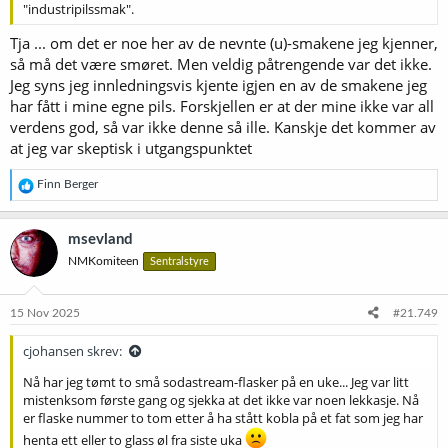
"industripilssmak".
Tja ... om det er noe her av de nevnte (u)-smakene jeg kjenner,
så må det være smøret. Men veldig påtrengende var det ikke.
Jeg syns jeg innledningsvis kjente igjen en av de smakene jeg
har fått i mine egne pils. Forskjellen er at der mine ikke var all
verdens god, så var ikke denne så ille. Kanskje det kommer av
at jeg var skeptisk i utgangspunktet
R
Finn Berger
e
a
k
msevland
s
NMKomiteen
Sentralstyre
j
o
n
e
15 Nov 2025
#21.749
r
:
cjohansen skrev:
Nå har jeg tømt to små sodastream-flasker på en uke... Jeg var litt
mistenksom første gang og sjekka at det ikke var noen lekkasje. Nå
er flaske nummer to tom etter å ha stått kobla på et fat som jeg har
henta ett eller to glass øl fra siste uka