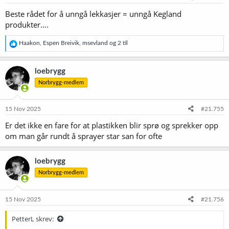
Beste rådet for å unngå lekkasjer = unngå Kegland
produkter….
R
Haakon
,
Espen Breivik
,
msevland
og 2 til
e
a
k
loebrygg
s
Norbrygg-medlem
j
o
n
e
15 Nov 2025
#21.755
r
Er det ikke en fare for at plastikken blir sprø og sprekker opp
:
om man går rundt å sprayer star san for ofte
loebrygg
Norbrygg-medlem
15 Nov 2025
#21.756
PetterL skrev: