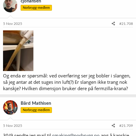
cjohansen
Norbrygg-medlem
5 Nov 2025
#21.708
Og enda er spørsmål: ved overføring ser jeg bobler i slangen,
så jeg antar at det suges inn luft(?) Er slangen ikke trang nok
kanskje? Hvilken dimensjon bruker dere på fermzilla-krana?
Bård Mathisen
Norbrygg-medlem
5 Nov 2025
#21.709
30/9 sendte jeg mail til
smaking@norbrygg.no
ang å kanskje