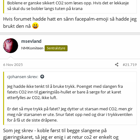
Boblene er ganske sikkert CO2 som løses opp. Hvis det er lekkasje
så skal du se bobler langs tuten på krana
Hvis forumet hadde hatt en sånn facepalm-emoji så hadde jeg
brukt den nå
msevland
NMKomiteen
Sentralstyre
6 Nov 2025
#21.719
cjohansen skrev:
Jeg hadde ikke tenkt til å bruke trykk. Poenget med slangen fra
fatets CO2 inn til gjæringslås-hullet er bare å sørge for at karet
etterfylles av CO2, ikke luft.
Er det så mye trykk på fatet? Jeg dytter ut starsan med CO2, men gir
meg når starsanen er ute. Snur fatet opp ned og drar i trykkventilen
for å få ut de siste dråpene.
Som jeg skrev - koble først til begge slangene på
gjæringskaret, så jeg er enig i at retur co2 er enkelt og