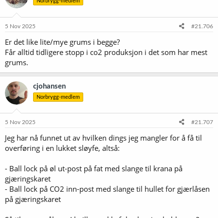
Norbrygg-medlem
j
o
n
e
5 Nov 2025
#21.706
r
Er det like lite/mye grums i begge?
:
Får alltid tidligere stopp i co2 produksjon i det som har mest
grums.
cjohansen
Norbrygg-medlem
5 Nov 2025
#21.707
Jeg har nå funnet ut av hvilken dings jeg mangler for å få til
overføring i en lukket sløyfe, altså:
- Ball lock på øl ut-post på fat med slange til krana på
gjæringskaret
- Ball lock på CO2 inn-post med slange til hullet for gjærlåsen
på gjæringskaret