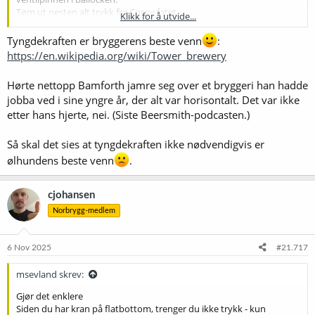
Tøm ut nesten alt trykk fra Corny fatet
Klikk for å utvide...
Koble på gass på fatet slik at trykket utjevnes mellom kar og fat
Til slutt - og det må være helt til slutt - kobler du øl på fatet.
Tyngdekraften er bryggerens beste venn
:
https://en.wikipedia.org/wiki/Tower_brewery
Fix ferdig
Hørte nettopp Bamforth jamre seg over et bryggeri han hadde
jobba ved i sine yngre år, der alt var horisontalt. Det var ikke
etter hans hjerte, nei. (Siste Beersmith-podcasten.)
Så skal det sies at tyngdekraften ikke nødvendigvis er
ølhundens beste venn
.
cjohansen
Norbrygg-medlem
6 Nov 2025
#21.717
msevland skrev:
Gjør det enklere
Siden du har kran på flatbottom, trenger du ikke trykk - kun