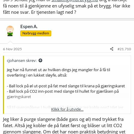
få noen til å gjenkjenne en ufyselig smak på et brygg. Har ikke
fått noe svar. Er tjenesten lagt ned ?
Espen A.
Norbrygg-medlem
6 Nov 2025
#21.710
cjohansen skrev:
Jeg har nå funnet ut av hvilken dings jeg mangler for å få til
overføring i en lukket sløyfe, altså:
- Ball lock på øl ut-post på fat med slange til krana på gjæringskaret
- Ball lock på CO2 inn-post med slange til hullet for gjærlåsen på
gjæringskaret
Så til spørsmålene: I hvilken rekkefølge bør jeg koble opp? Idet jeg
Klikk for å utvide...
klikker på CO2-posten så begynner fatet å lekke CO2. Så jeg innbiller
meg at det bør foregå sånn:
Jeg liker å purge slangene (både gass og øl) med trykket fra
fatet. Altså jeg kobler de på fatet først og blåser ut litt CO2
1. Koble slange på gjæringskar
gjennom slangene. Om det har noen praktisk betydning vet