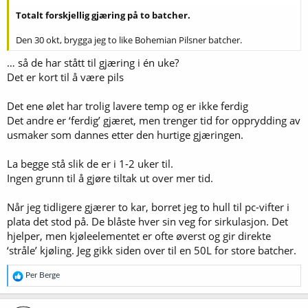
Totalt forskjellig gjæring på to batcher.
Den 30 okt, brygga jeg to like Bohemian Pilsner batcher.
… så de har stått til gjæring i én uke?
Det er kort til å være pils
Det ene ølet har trolig lavere temp og er ikke ferdig
Det andre er ‘ferdig’ gjæret, men trenger tid for opprydding av
usmaker som dannes etter den hurtige gjæringen.
La begge stå slik de er i 1-2 uker til.
Ingen grunn til å gjøre tiltak ut over mer tid.
Når jeg tidligere gjærer to kar, borret jeg to hull til pc-vifter i
plata det stod på. De blåste hver sin veg for sirkulasjon. Det
hjelper, men kjøleelementet er ofte øverst og gir direkte
‘stråle’ kjøling. Jeg gikk siden over til en 50L for store batcher.
R
Per Berge
e
a
k