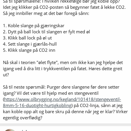
Så til spørsmålene: I hvilken rekkefølge bør jeg koble opp?
Idet jeg klikker på CO2-posten så begynner fatet å lekke CO2.
Så jeg innbiller meg at det bør foregå sånn:
1. Koble slange på gjæringskar
2. Dytt på ball lock til slangen er fylt med øl
3. Klikk ball lock på øl ut
4. Sett slange i gjærlås-hull
5. Klikk slange på CO2 inn
Nå skal i teorien "ølet flyte", men om ikke kan jeg hjelpe det
igang ved å dra litt i trykkventilen på fatet. Høres dette greit
ut?
Så til neste spørsmål: Purger dere slangene før dere setter
igang? Vil det være til hjelp med en stengeventil
(
https://www.olbrygging.no/kegland/101418/stengeventil-
8mm-5-16-duotight-hurtigkobling
) på CO2-linja, sånn at jeg
kan koble opp alt og bare skru på denne når jeg er klar? Virker
egentlig overflødig?