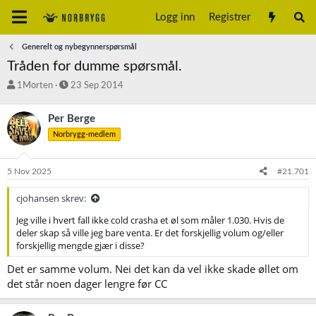
Logg inn
Registrer
Generelt og nybegynnerspørsmål
Tråden for dumme spørsmål.
T
S
1Morten
23 Sep 2014
r
t
å
a
Per Berge
d
r
Norbrygg-medlem
s
t
t
d
a
a
5 Nov 2025
#21.701
r
t
t
o
cjohansen skrev:
e
r
Jeg ville i hvert fall ikke cold crasha et øl som måler 1.030. Hvis de
deler skap så ville jeg bare venta. Er det forskjellig volum og/eller
forskjellig mengde gjær i disse?
Det er samme volum. Nei det kan da vel ikke skade øllet om
det står noen dager lengre før CC