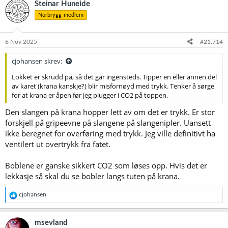
Steinar Huneide
s
Norbrygg-medlem
j
o
n
e
6 Nov 2025
#21.714
r
:
cjohansen skrev:
Lokket er skrudd på, så det går ingensteds. Tipper en eller annen del
av karet (krana kanskje?) blir misfornøyd med trykk. Tenker å sørge
for at krana er åpen før jeg plugger i CO2 på toppen.
Den slangen på krana hopper lett av om det er trykk. Er stor
forskjell på gripeevne på slangene på slangenipler. Uansett
ikke beregnet for overføring med trykk. Jeg ville definitivt ha
ventilert ut overtrykk fra fatet.
Boblene er ganske sikkert CO2 som løses opp. Hvis det er
lekkasje så skal du se bobler langs tuten på krana.
R
cjohansen
e
a
k
msevland
s