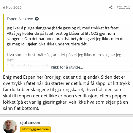
n
e
6 Nov 2025
#21.711
r
:
Espen A. skrev:
Jeg liker å purge slangene (både gass og øl) med trykket fra fatet.
Altså jeg kobler de på fatet først og blåser ut litt CO2 gjennom
slangene. Om det har noen praktisk betydning vet jeg ikke, men det
gir meg ro i sjelen. Skal ikke undervurdere dét.
Hva som er best måte å gjøre det på vet jeg ikke, men slik gjør jeg
det:
1. Koble øl-slange på fatet
Klikk for å utvide...
2. Purger den litt
3. Kobler gass-slangen på fatet og purger den litt
Enig med Espen her (tror jeg, det er tidlig enda). Siden det er
4. Dytter gass-slangen inn der hvor gjærlåsen vanligvis er
overtrykk i fatet når du starter er det lurt å få slippi ut litt trykk
5. Dytter øl-slangen inn på krana og starter fylling
før du kobler slangene til gjæringskaret, ihvertfall den som
skal til toppen der det ikke er noen ventilasjon, ellers popper
Merk at dersom du bruker en gjæringsbøtte så har kranen et lite
lokket (på et vanlig gjæringskar, veit ikke hva som skjer på en
hull i den røde delen. Da kan du purge slangen via den hvis du vil.
sånn flat bottom).
Gassen går da ut via det lille hullet når kranen er lukket. Hvis det ga
mening..
cjohansen
Norbrygg-medlem