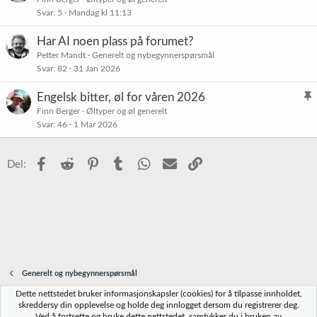
Svar
5
Mandag kl 11:13
i
s
Har AI noen plass på forumet?
t
Petter Mandt
Generelt og nybegynnerspørsmål
r
Svar
82
31 Jan 2026
e
t
Engelsk bitter, øl for våren 2026
l
Finn Berger
Øltyper og øl generelt
Svar
46
1 Mar 2026
i
s
t
Facebook
Reddit
Pinterest
Tumblr
WhatsApp
E-post
Link
Del:
r
e
t
Generelt og nybegynnerspørsmål
Dette nettstedet bruker informasjonskapsler (cookies) for å tilpasse innholdet,
Norbrygg-default
skreddersy din opplevelse og holde deg innlogget dersom du registrerer deg.
Ved å fortsette og bruke dette nettstedet, samtykker du i bruken av