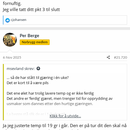
fornuftig.
Jeg ville tatt ditt pkt 3 til slutt
R
cjohansen
e
a
k
Per Berge
s
Norbrygg-medlem
j
o
n
e
6 Nov 2025
#21.720
r
:
msevland skrev:
… så de har stått til gjæring i én uke?
Det er kort til å være pils
Det ene ølet har trolig lavere temp og er ikke ferdig
Det andre er ‘ferdig’ gjæret, men trenger tid for opprydding av
usmaker som dannes etter den hurtige gjæringen.
La begge stå slik de er i 1-2 uker til.
Klikk for å utvide...
Ingen grunn til å gjøre tiltak ut over mer tid.
Ja jeg justerte temp til 19 gr i går. Den er på tur dit den skal nå
Når jeg tidligere gjærer to kar, borret jeg to hull til pc-vifter i plata