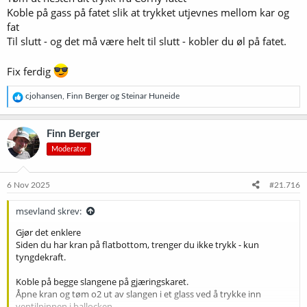
ved å dra litt i trykkventilen på fatet. Høres dette greit ut?
Koble på gass på fatet slik at trykket utjevnes mellom kar og
fat
Så til neste spørsmål: Purger dere slangene før dere setter igang? Vil
Til slutt - og det må være helt til slutt - kobler du øl på fatet.
det være til hjelp med en stengeventil
(
https://www.olbrygging.no/kegland/101418/stengeventil-8mm-5-
16-duotight-hurtigkobling
) på CO2-linja, sånn at jeg kan koble opp
Fix ferdig
alt og bare skru på denne når jeg er klar? Virker egentlig overflødig?
R
cjohansen
,
Finn Berger
og
Steinar Huneide
e
a
k
Finn Berger
s
Moderator
j
o
n
e
6 Nov 2025
#21.716
r
:
msevland skrev:
Gjør det enklere
Siden du har kran på flatbottom, trenger du ikke trykk - kun
tyngdekraft.
Koble på begge slangene på gjæringskaret.
Åpne kran og tøm o2 ut av slangen i et glass ved å trykke inn
ventilpinnen i ballocken.