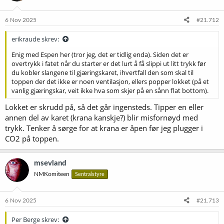
6 Nov 2025
#21.712
erikraude skrev:
Enig med Espen her (tror jeg, det er tidlig enda). Siden det er
overtrykk i fatet når du starter er det lurt å få slippi ut litt trykk før
du kobler slangene til gjæringskaret, ihvertfall den som skal til
toppen der det ikke er noen ventilasjon, ellers popper lokket (på et
vanlig gjæringskar, veit ikke hva som skjer på en sånn flat bottom).
Lokket er skrudd på, så det går ingensteds. Tipper en eller
annen del av karet (krana kanskje?) blir misfornøyd med
trykk. Tenker å sørge for at krana er åpen før jeg plugger i
CO2 på toppen.
msevland
NMKomiteen
Sentralstyre
6 Nov 2025
#21.713
Per Berge skrev: