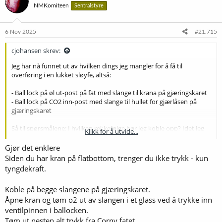
NMKomiteen
Sentralstyre
j
o
n
e
6 Nov 2025
#21.715
r
:
cjohansen skrev:
Jeg har nå funnet ut av hvilken dings jeg mangler for å få til
overføring i en lukket sløyfe, altså:
- Ball lock på øl ut-post på fat med slange til krana på gjæringskaret
- Ball lock på CO2 inn-post med slange til hullet for gjærlåsen på
gjæringskaret
Så til spørsmålene: I hvilken rekkefølge bør jeg koble opp? Idet jeg
Klikk for å utvide...
klikker på CO2-posten så begynner fatet å lekke CO2. Så jeg innbiller
meg at det bør foregå sånn:
Gjør det enklere
Siden du har kran på flatbottom, trenger du ikke trykk - kun
1. Koble slange på gjæringskar
tyngdekraft.
2. Dytt på ball lock til slangen er fylt med øl
3. Klikk ball lock på øl ut
Koble på begge slangene på gjæringskaret.
4. Sett slange i gjærlås-hull
Åpne kran og tøm o2 ut av slangen i et glass ved å trykke inn
5. Klikk slange på CO2 inn
ventilpinnen i ballocken.
Nå skal i teorien "ølet flyte", men om ikke kan jeg hjelpe det igang
Tøm ut nesten alt trykk fra Corny fatet