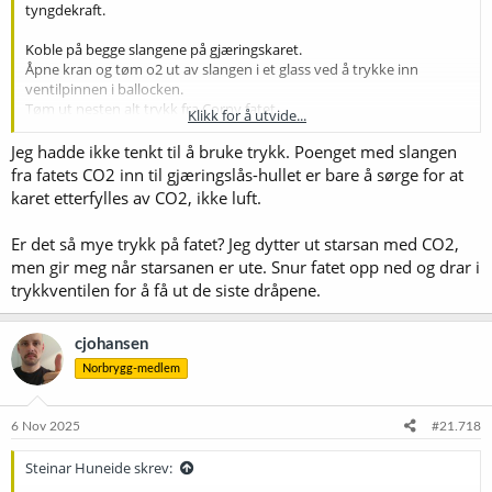
tyngdekraft.
Koble på begge slangene på gjæringskaret.
Åpne kran og tøm o2 ut av slangen i et glass ved å trykke inn
ventilpinnen i ballocken.
Tøm ut nesten alt trykk fra Corny fatet
Klikk for å utvide...
Koble på gass på fatet slik at trykket utjevnes mellom kar og fat
Til slutt - og det må være helt til slutt - kobler du øl på fatet.
Jeg hadde ikke tenkt til å bruke trykk. Poenget med slangen
fra fatets CO2 inn til gjæringslås-hullet er bare å sørge for at
Fix ferdig
karet etterfylles av CO2, ikke luft.
Er det så mye trykk på fatet? Jeg dytter ut starsan med CO2,
men gir meg når starsanen er ute. Snur fatet opp ned og drar i
trykkventilen for å få ut de siste dråpene.
cjohansen
Norbrygg-medlem
6 Nov 2025
#21.718
Steinar Huneide skrev: