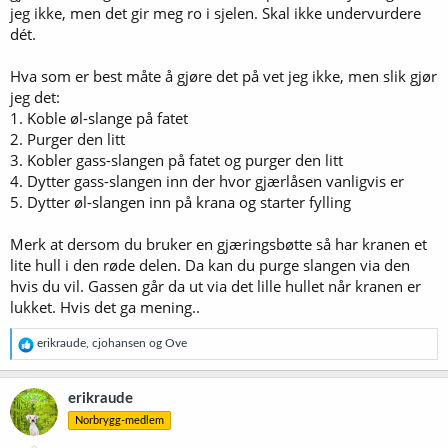
2. Dytt på ball lock til slangen er fylt med øl
jeg ikke, men det gir meg ro i sjelen. Skal ikke undervurdere
3. Klikk ball lock på øl ut
dét.
4. Sett slange i gjærlås-hull
5. Klikk slange på CO2 inn
Hva som er best måte å gjøre det på vet jeg ikke, men slik gjør
Nå skal i teorien "ølet flyte", men om ikke kan jeg hjelpe det igang
jeg det:
ved å dra litt i trykkventilen på fatet. Høres dette greit ut?
1. Koble øl-slange på fatet
2. Purger den litt
Så til neste spørsmål: Purger dere slangene før dere setter igang? Vil
3. Kobler gass-slangen på fatet og purger den litt
det være til hjelp med en stengeventil
4. Dytter gass-slangen inn der hvor gjærlåsen vanligvis er
(
https://www.olbrygging.no/kegland/101418/stengeventil-8mm-5-
16-duotight-hurtigkobling
) på CO2-linja, sånn at jeg kan koble opp
5. Dytter øl-slangen inn på krana og starter fylling
alt og bare skru på denne når jeg er klar? Virker egentlig overflødig?
Merk at dersom du bruker en gjæringsbøtte så har kranen et
lite hull i den røde delen. Da kan du purge slangen via den
hvis du vil. Gassen går da ut via det lille hullet når kranen er
lukket. Hvis det ga mening..
R
erikraude
,
cjohansen
og
Ove
e
a
k
erikraude
s
Norbrygg-medlem
j
o