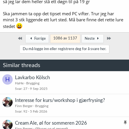
så jeg lar dem heller stå ett døgn til på 19 gr
det stod på. De blåste hver sin veg for sirkulasjon. Det hjelper, men
kjøleelementet er ofte øverst og gir direkte ‘stråle’ kjøling. Jeg gikk
Ska jammen ta opp det tipset med PC vifter. Trur jeg har
siden over til en 50L for store batcher.
minst 3 stk liggende ett lurt sted. Må bare finne det rette lure
stedet
Først
Siste
1086 av 1137
Forrige
Neste
Du må logge inn eller registrere deg for å svare her.
Similar threads
Lavkarbo Kölsch
H
HaHe
Brygging
Svar
27
9 Sep 2025
Interesse for kurs/workshop i gjærfrysing?
Finn Berger
Brygging
Svar
92
5 Feb 2026
Cream Ale, øl for sommeren 2026
l
Finn Berger
Øltyper og øl generelt