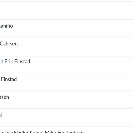
Grønmo
-Gahrsen
t Erik Finstad
 Finstad
orsen
l
 Haavardsholm &amp; Mike Fürstenberg