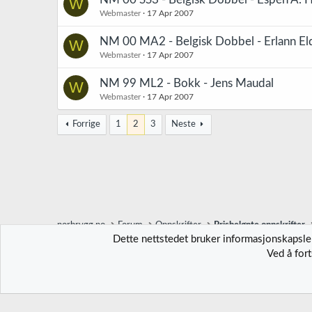
W
Webmaster
17 Apr 2007
NM 00 MA2 - Belgisk Dobbel - Erlann El
W
Webmaster
17 Apr 2007
NM 99 ML2 - Bokk - Jens Maudal
W
Webmaster
17 Apr 2007
Forrige
1
2
3
Neste
norbrygg.no
Forum
Oppskrifter
Prisbelønte oppskrifter
Dette nettstedet bruker informasjonskapsler
Ved å for
Norbrygg-default