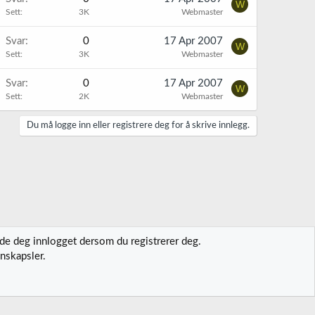
W
Sett
3K
Webmaster
Svar
0
17 Apr 2007
W
Sett
3K
Webmaster
Svar
0
17 Apr 2007
W
Sett
2K
Webmaster
Du må logge inn eller registrere deg for å skrive innlegg.
lde deg innlogget dersom du registrerer deg.
nskapsler.
t oss
Vilkår og regler
Personvernregler
Hjelp
Hjem
R
S
S