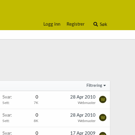
Logg inn
Registrer
Søk
Filtrering
Svar
0
28 Apr 2010
W
Sett
7K
Webmaster
Svar
0
28 Apr 2010
W
Sett
8K
Webmaster
Svar
0
17 Apr 2009