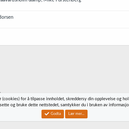
dorsen
 (cookies) for å tilpasse innholdet, skreddersy din opplevelse og ho
tsette og bruke dette nettstedet, samtykker du i bruken av informasjo
Kontak
Godta
Lær mer...
®
Community platform by XenForo
© 2010-2023 XenForo Ltd.