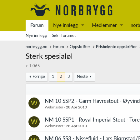
Forum
Nye innlegg
Medlemmer
norb
Nye innlegg
Søk i forumet
norbrygg.no
Forum
Oppskrifter
Prisbelønte oppskrifter
Sterk spesialøl
> 1.065
Forrige
1
2
3
Neste
NM 10 SSP2 - Garm Havrestout - Øyvind 
W
Webmaster
28 Apr 2010
NM 10 SSP1 - Royal Imperial Stout - Tore
W
Webmaster
28 Apr 2010
NM 06 SS3 - Nissefluid - Lars Bjørnstad