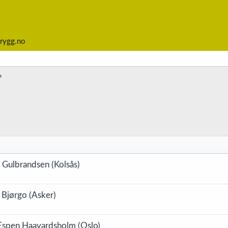
rygg.no
Gulbrandsen (Kolsås)
 Bjørgo (Asker)
/Espen Haavardsholm (Oslo)