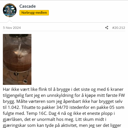
k
Cascade
s
Norbrygg-medlem
j
o
n
e
5 Nov 2024
#20.212
r
:
Har ikke vært like flink til å brygge i det siste og med 6 kraner
tilgjengelig fant jeg en unnskyldning for å kjøpe mitt første FW
brygg. Målte vørteren som jeg åpenbart ikke har brygget selv
til 1.042. Tilsatte to pakker 34/70 istedenfor en pakke 05 som
fulgte med. Temp 16C. Dag 4 nå og ikke et eneste plopp i
gjærlåsen, det er unormalt hos meg. Litt skum midt i
gjæringskar som kan tyde på aktivitet, men jeg ser det ligger