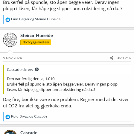
Brukerfeil på spundle, sto åpen begge veier. Derav ingen
plopp i låsen, får håpe jeg slipper unna oksidering nå da..?
R
Finn Berger
og
Steinar Huneide
e
a
k
Steinar Huneide
s
Norbrygg-medlem
j
o
n
e
5 Nov 2024
#20.216
r
:
Cascade skrev:
Den var ferdig den ja, 1.010.
Brukerfeil på spundle, sto åpen begge veier. Derav ingen plopp i
låsen, får håpe jeg slipper unna oksidering nå da..?
Dag fire, bør ikke være noe problem. Regner med at det siver
ut CO2 fra ølet og gjærkaka enda.
R
Kold Brygg
og
Cascade
e
a
k
Cascade