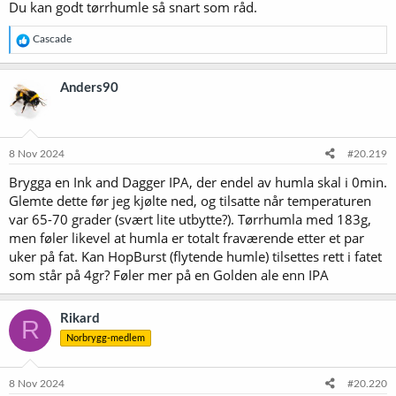
Du kan godt tørrhumle så snart som råd.
R
Cascade
e
a
k
Anders90
s
j
o
n
e
8 Nov 2024
#20.219
r
Brygga en Ink and Dagger IPA, der endel av humla skal i 0min.
:
Glemte dette før jeg kjølte ned, og tilsatte når temperaturen
var 65-70 grader (svært lite utbytte?). Tørrhumla med 183g,
men føler likevel at humla er totalt fraværende etter et par
uker på fat. Kan HopBurst (flytende humle) tilsettes rett i fatet
som står på 4gr? Føler mer på en Golden ale enn IPA
Rikard
R
Norbrygg-medlem
8 Nov 2024
#20.220