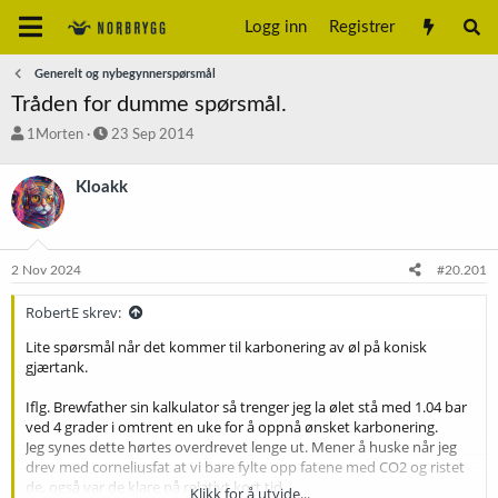
Logg inn
Registrer
Generelt og nybegynnerspørsmål
Tråden for dumme spørsmål.
T
S
1Morten
23 Sep 2014
r
t
å
a
Kloakk
d
r
s
t
t
d
a
a
2 Nov 2024
#20.201
r
t
t
o
RobertE skrev:
e
r
Lite spørsmål når det kommer til karbonering av øl på konisk
gjærtank.
Iflg. Brewfather sin kalkulator så trenger jeg la ølet stå med 1.04 bar
ved 4 grader i omtrent en uke for å oppnå ønsket karbonering.
Jeg synes dette hørtes overdrevet lenge ut. Mener å huske når jeg
drev med corneliusfat at vi bare fylte opp fatene med CO2 og ristet
de, også var de klare på relativt kort tid.
Klikk for å utvide...