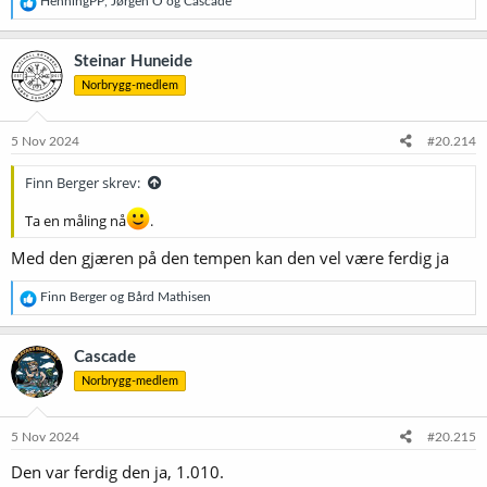
HenningPP
,
Jørgen O
og
Cascade
e
a
k
Steinar Huneide
s
Norbrygg-medlem
j
o
n
e
5 Nov 2024
#20.214
r
:
Finn Berger skrev:
Ta en måling nå
.
Med den gjæren på den tempen kan den vel være ferdig ja
R
Finn Berger
og
Bård Mathisen
e
a
k
Cascade
s
Norbrygg-medlem
j
o
n
e
5 Nov 2024
#20.215
r
Den var ferdig den ja, 1.010.
: