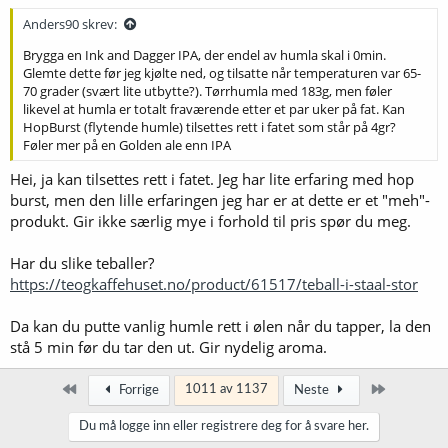
Anders90 skrev:
Brygga en Ink and Dagger IPA, der endel av humla skal i 0min.
Glemte dette før jeg kjølte ned, og tilsatte når temperaturen var 65-
70 grader (svært lite utbytte?). Tørrhumla med 183g, men føler
likevel at humla er totalt fraværende etter et par uker på fat. Kan
HopBurst (flytende humle) tilsettes rett i fatet som står på 4gr?
Føler mer på en Golden ale enn IPA
Hei, ja kan tilsettes rett i fatet. Jeg har lite erfaring med hop
burst, men den lille erfaringen jeg har er at dette er et "meh"-
produkt. Gir ikke særlig mye i forhold til pris spør du meg.
Har du slike teballer?
https://teogkaffehuset.no/product/61517/teball-i-staal-stor
Da kan du putte vanlig humle rett i ølen når du tapper, la den
stå 5 min før du tar den ut. Gir nydelig aroma.
Først
Siste
1011 av 1137
Forrige
Neste
Du må logge inn eller registrere deg for å svare her.