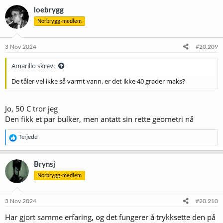
loebrygg
Norbrygg-medlem
3 Nov 2024
#20.209
Amarillo skrev:
De tåler vel ikke så varmt vann, er det ikke 40 grader maks?
Jo, 50 C tror jeg
Den fikk et par bulker, men antatt sin rette geometri nå
R
Terjedd
e
a
k
Brynsj
s
Norbrygg-medlem
j
o
n
e
3 Nov 2024
#20.210
r
Har gjort samme erfaring, og det fungerer å trykksette den på
: