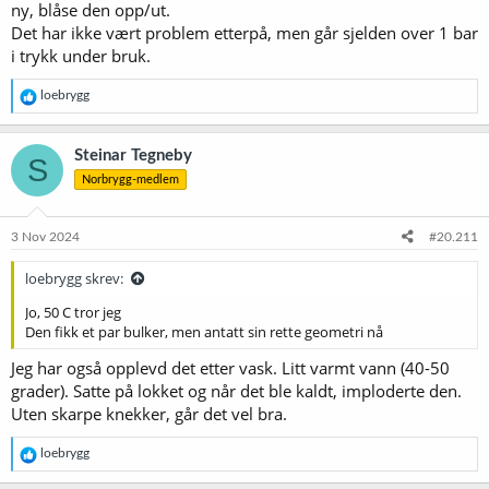
ny, blåse den opp/ut.
Det har ikke vært problem etterpå, men går sjelden over 1 bar
i trykk under bruk.
R
loebrygg
e
a
k
Steinar Tegneby
S
s
Norbrygg-medlem
j
o
n
e
3 Nov 2024
#20.211
r
:
loebrygg skrev:
Jo, 50 C tror jeg
Den fikk et par bulker, men antatt sin rette geometri nå
Jeg har også opplevd det etter vask. Litt varmt vann (40-50
grader). Satte på lokket og når det ble kaldt, imploderte den.
Uten skarpe knekker, går det vel bra.
R
loebrygg
e
a