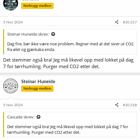
s
Norbrygg-medlem
j
o
n
e
5 Nov 2024
#20.217
r
:
Steinar Huneide skrev:
Dag fire, bør ikke være noe problem. Regner med at det siver ut CO2
fra ølet og gjærkaka enda.
Det stemmer også bra! Jeg må likevel opp med lokket på dag
7 for tørrhumling. Purger med CO2 etter det.
Steinar Huneide
Norbrygg-medlem
5 Nov 2024
#20.218
Cascade skrev:
Det stemmer også bra! Jeg må likevel opp med lokket på dag 7 for
tørrhumling. Purger med CO2 etter det.