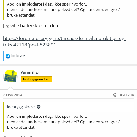
Apollon imploderte i dag. Ikke spør hvorfor..
men er det andre som har opplevd det? Og har den vært grei å
bruke etter det
Jeg ville ha trykktestet den.
https://forum.norbrygg.no/threads/fermzilla-bruk-tips-og-
triks.42118/post-523891
R
loebrygg
e
a
k
Amarillo
s
Norbrygg-medlem
j
o
n
e
3 Nov 2024
#20.204
r
:
loebrygg skrev:
Apollon imploderte i dag. Ikke spør hvorfor..
men er det andre som har opplevd det? Og har den vært grei å
bruke etter det