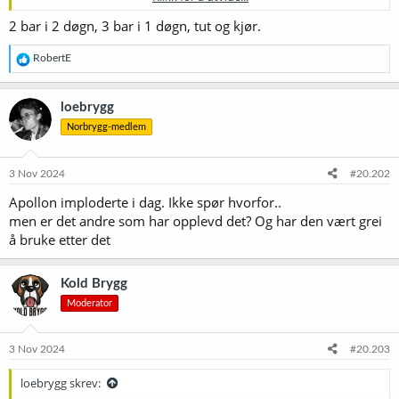
I mangel på muskelmassen som skal til for å riste en rustfri gjærtank
2 bar i 2 døgn, 3 bar i 1 døgn, tut og kjør.
med 100 liter øl i så har jeg installert karboneringsstein dog.
R
RobertE
Men er denne tidsrammen korrekt?
e
a
k
Takk på forhånd for svar!
loebrygg
s
Norbrygg-medlem
j
o
n
e
3 Nov 2024
#20.202
r
Apollon imploderte i dag. Ikke spør hvorfor..
:
men er det andre som har opplevd det? Og har den vært grei
å bruke etter det
Kold Brygg
Moderator
3 Nov 2024
#20.203
loebrygg skrev: