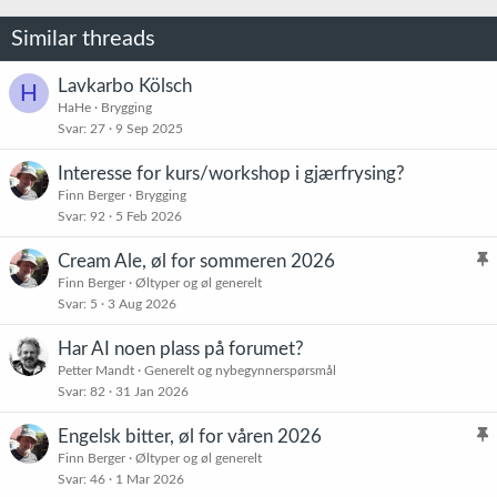
Similar threads
Lavkarbo Kölsch
H
HaHe
Brygging
Svar
27
9 Sep 2025
Interesse for kurs/workshop i gjærfrysing?
Finn Berger
Brygging
Svar
92
5 Feb 2026
Cream Ale, øl for sommeren 2026
l
Finn Berger
Øltyper og øl generelt
Svar
5
3 Aug 2026
i
s
Har AI noen plass på forumet?
t
Petter Mandt
Generelt og nybegynnerspørsmål
r
Svar
82
31 Jan 2026
e
t
Engelsk bitter, øl for våren 2026
l
Finn Berger
Øltyper og øl generelt
Svar
46
1 Mar 2026
i