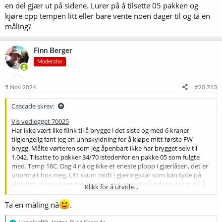
en del gjær ut på sidene. Lurer på å tilsette 05 pakken og
kjøre opp tempen litt eller bare vente noen dager til og ta en
måling?
Finn Berger
Moderator
5 Nov 2024
#20.213
Cascade skrev:
Vis vedlegget 70025
Har ikke vært like flink til å brygge i det siste og med 6 kraner
tilgjengelig fant jeg en unnskyldning for å kjøpe mitt første FW
brygg. Målte vørteren som jeg åpenbart ikke har brygget selv til
1.042. Tilsatte to pakker 34/70 istedenfor en pakke 05 som fulgte
med. Temp 16C. Dag 4 nå og ikke et eneste plopp i gjærlåsen, det er
unormalt hos meg. Litt skum midt i gjæringskar som kan tyde på
aktivitet, men jeg ser det ligger en del gjær ut på sidene. Lurer på å
Klikk for å utvide...
tilsette 05 pakken og kjøre opp tempen litt eller bare vente noen
dager til og ta en måling?
Ta en måling nå
.
R