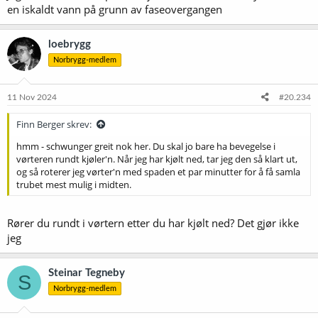
en iskaldt vann på grunn av faseovergangen
loebrygg
Norbrygg-medlem
11 Nov 2024
#20.234
Finn Berger skrev:
hmm - schwunger greit nok her. Du skal jo bare ha bevegelse i
vørteren rundt kjøler'n. Når jeg har kjølt ned, tar jeg den så klart ut,
og så roterer jeg vørter'n med spaden et par minutter for å få samla
trubet mest mulig i midten.
Rører du rundt i vørtern etter du har kjølt ned? Det gjør ikke
jeg
Steinar Tegneby
S
Norbrygg-medlem