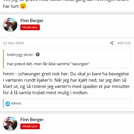
har turt
Finn Berger
Moderator
11 Nov 2024
#20.231
loebrygg skrev:
Har prøvd det, men får ikke samme "swungen"
hmm - schwunger greit nok her. Du skal jo bare ha bevegelse
i vørteren rundt kjøler'n. Når jeg har kjølt ned, tar jeg den så
klart ut, og så roterer jeg vørter'n med spaden et par minutter
for å få samla trubet mest mulig i midten.
R
stinius
e
a
k
Finn Berger
s
Moderator
j
o