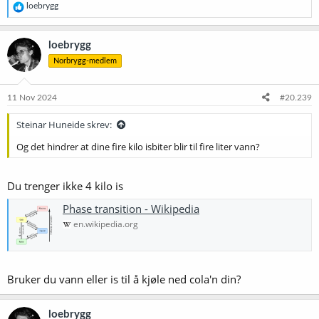
R
loebrygg
e
a
k
loebrygg
s
Norbrygg-medlem
j
o
n
e
11 Nov 2024
#20.239
r
:
Steinar Huneide skrev:
Og det hindrer at dine fire kilo isbiter blir til fire liter vann?
Du trenger ikke 4 kilo is
Phase transition - Wikipedia
en.wikipedia.org
Bruker du vann eller is til å kjøle ned cola'n din?
loebrygg