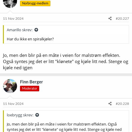
Norbrygg-medlem
j
o
n
e
11 Nov 2024
#20.227
r
:
Amarillo skrev:
Har du ikke en spiralkjøler?
Jo, men den blir på en måte i veien for malstrøm effekten.
Også syntes jeg det er litt "klønete" og kjøle litt ned. Stenge og
kjøle ned igjen
Finn Berger
Moderator
11 Nov 2024
#20.228
loebrygg skrev:
Jo, men den blir på en måte i veien for malstrøm effekten. Også
syntes jeg det er litt "klønete" og kjøle litt ned. Stenge og kjøle ned