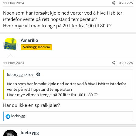
11 Nov 2024
#20.225
Noen som har forsøkt kjøle ned vørter ved å hive i isbiter
istedefor vente på rett hopstand temperatur?
Hvor mye vil man trenge på 20 liter fra 100 til 80 C?
Amarillo
Norbrygg-medlem
11 Nov 2024
#20.226
loebrygg skrev:
Noen som har forsøkt kjøle ned vørter ved å hive i isbiter istedefor
vente på rett hopstand temperatur?
Hvor mye vil man trenge på 20 liter fra 100 til 80 C?
Har du ikke en spiralkjøler?
R
loebrygg
e
a
k
loebrygg
s