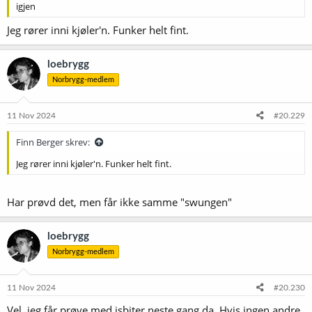
igjen
Jeg rører inni kjøler'n. Funker helt fint.
loebrygg
Norbrygg-medlem
11 Nov 2024
#20.229
Finn Berger skrev:
Jeg rører inni kjøler'n. Funker helt fint.
Har prøvd det, men får ikke samme "swungen"
loebrygg
Norbrygg-medlem
11 Nov 2024
#20.230
Vel, jeg får prøve med isbiter neste gang da. Hvis ingen andre