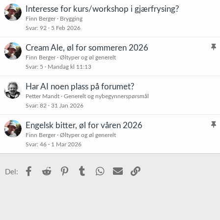
Interesse for kurs/workshop i gjærfrysing?
Finn Berger
Brygging
Svar
92
5 Feb 2026
Cream Ale, øl for sommeren 2026
l
Finn Berger
Øltyper og øl generelt
Svar
5
Mandag kl 11:13
i
s
Har AI noen plass på forumet?
t
Petter Mandt
Generelt og nybegynnerspørsmål
r
Svar
82
31 Jan 2026
e
t
Engelsk bitter, øl for våren 2026
l
Finn Berger
Øltyper og øl generelt
Svar
46
1 Mar 2026
i
s
t
Facebook
Reddit
Pinterest
Tumblr
WhatsApp
E-post
Link
Del:
r
e
t