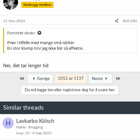
Norbrygg-medlem
11 Nov 2024
#20.240
Forvirret skrev:
Prøv i tilfelle med mange små isbiter.
En stor klump tror jeg ikke blir så effektiv.
Nei, det tar lenger tid
Først
Siste
1012 av 1137
Forrige
Neste
Du må logge inn eller registrere deg for å svare her.
Similar threads
Lavkarbo Kölsch
H
HaHe
Brygging
Svar
27
9 Sep 2025