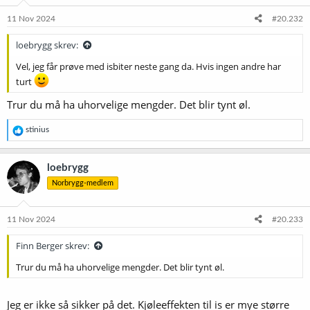
n
e
11 Nov 2024
#20.232
r
:
loebrygg skrev:
Vel, jeg får prøve med isbiter neste gang da. Hvis ingen andre har
turt
Trur du må ha uhorvelige mengder. Det blir tynt øl.
R
stinius
e
a
k
loebrygg
s
Norbrygg-medlem
j
o
n
e
11 Nov 2024
#20.233
r
:
Finn Berger skrev:
Trur du må ha uhorvelige mengder. Det blir tynt øl.
Jeg er ikke så sikker på det. Kjøleeffekten til is er mye større