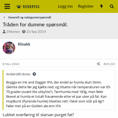
Logg inn
Registrer
Generelt og nybegynnerspørsmål
Tråden for dumme spørsmål.
T
S
1Morten
23 Sep 2014
r
t
å
a
Kloakk
d
r
s
t
t
d
a
a
8 Nov 2024
#20.221
r
t
t
o
Anders90 skrev:
e
r
Brygga en Ink and Dagger IPA, der endel av humla skal i 0min.
Glemte dette før jeg kjølte ned, og tilsatte når temperaturen var 65-
70 grader (svært lite utbytte?). Tørrhumla med 183g, men føler
likevel at humla er totalt fraværende etter et par uker på fat. Kan
HopBurst (flytende humle) tilsettes rett i fatet som står på 4gr?
Føler mer på en Golden ale enn IPA
Lukket overføring til starsan purget fat?