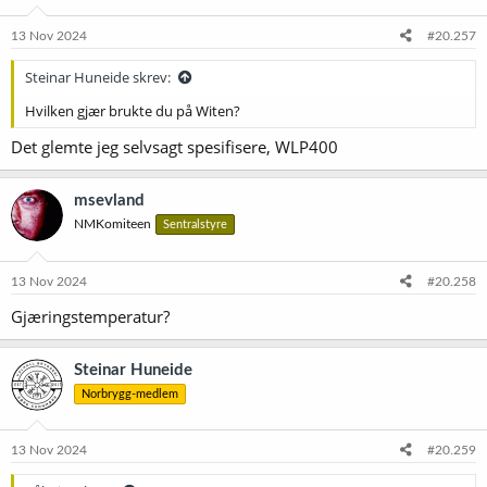
13 Nov 2024
#20.257
Steinar Huneide skrev:
Hvilken gjær brukte du på Witen?
Det glemte jeg selvsagt spesifisere, WLP400
msevland
NMKomiteen
Sentralstyre
13 Nov 2024
#20.258
Gjæringstemperatur?
Steinar Huneide
Norbrygg-medlem
13 Nov 2024
#20.259