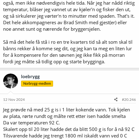
også, men ikke nødvendigvis hele tida. Når jeg har nådd riktig
temperatur, blåser jeg vannet ut av kjøler'n og fisker den ut,
og så sirkulerer jeg vørter'n to minutter med spaden. That's it.
Det hele akkompagneres av Brad Smith med gjest(er) eller
noe annet sunt og nærende for bryggersjelen.
Så må det hele få stå i ro en tre kvarters tid så alt som skal til
bånns rekker å komme seg dit, og jeg kan ta meg en liten lur
for å kompensere for den søvnen jeg ikke fikk på morran
fordi jeg måtte så tidlig opp og starte brygginga.
loebrygg
Norbrygg-medlem
12 Nov 2024
#20.246
Jeg prøvde nå med 25 g is i 1 liter kokende vann. Tok kjelen
av plata, rørte rundt og målte rett etter isen hadde smelta
Da var temperaturen 92 C.
Skalert opp til 20 liter hadde det da blitt 500 g is for å nå 92 C
Tilsvarende hadde jeg trengt 1800 ml iskaldt vann ved 0 C