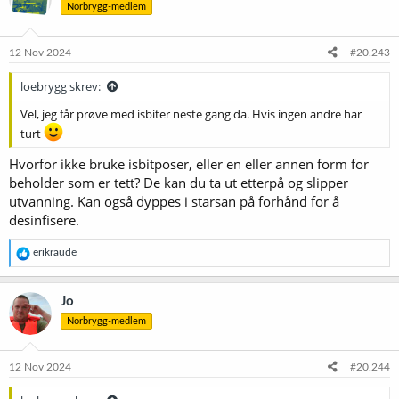
Norbrygg-medlem
j
o
n
e
12 Nov 2024
#20.243
r
:
loebrygg skrev:
Vel, jeg får prøve med isbiter neste gang da. Hvis ingen andre har
turt
Hvorfor ikke bruke isbitposer, eller en eller annen form for
beholder som er tett? De kan du ta ut etterpå og slipper
utvanning. Kan også dyppes i starsan på forhånd for å
desinfisere.
R
erikraude
e
a
k
Jo
s
Norbrygg-medlem
j
o
n
e
12 Nov 2024
#20.244
r
: