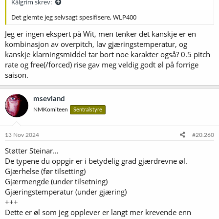
Kålgrim skrev:
Det glemte jeg selvsagt spesifisere, WLP400
Jeg er ingen ekspert på Wit, men tenker det kanskje er en
kombinasjon av overpitch, lav gjæringstemperatur, og
kanskje klarningsmiddel tar bort noe karakter også? 0.5 pitch
rate og free(/forced) rise gav meg veldig godt øl på forrige
saison.
msevland
NMKomiteen
Sentralstyre
13 Nov 2024
#20.260
Støtter Steinar…
De typene du oppgir er i betydelig grad gjærdrevne øl.
Gjærhelse (før tilsetting)
Gjærmengde (under tilsetning)
Gjæringstemperatur (under gjæring)
+++
Dette er øl som jeg opplever er langt mer krevende enn