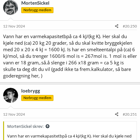
k
MortenSickel
s
Norbrygg-medlem
j
o
n
e
12 Nov 2024
#20.250
r
Vann har en varmekapasitetbpå ca 4 kJ/(kg K). Her skal du
:
kjøle ned (ca) 20 kg 20 grader, så du skal kvitte bryggekjelen
med 20 x 20 x 4 kJ = 1600 kJ. Is har en smelteentalpi på (ca) 6
kJ/mol, så du trenger 1600/6 mol is = 267mol is. 1 mol is eller
vann er 18 gram,.så.å slenge i 266 x18 gram = ca 5 kg is
skulle ta deg dit du vil (gadd ikke ta frem.kalkulator, så bare
goderegning her, )
loebrygg
Norbrygg-medlem
12 Nov 2024
#20.251
MortenSickel skrev:
Vann har en varmekapasitetbpå ca 4 kJ/(kg K). Her skal du kjøle ned