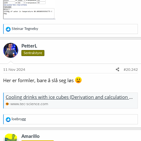
R
Steinar Tegneby
e
a
k
PetterL
s
Sentralstyre
j
o
n
e
11 Nov 2024
#20.242
r
:
Her er formler, bare å slå seg løs
Cooling drinks with ice cubes (Derivation and calculation with formula) | tec-science
www.tec-science.com
R
loebrygg
e
a
k
Amarillo
s