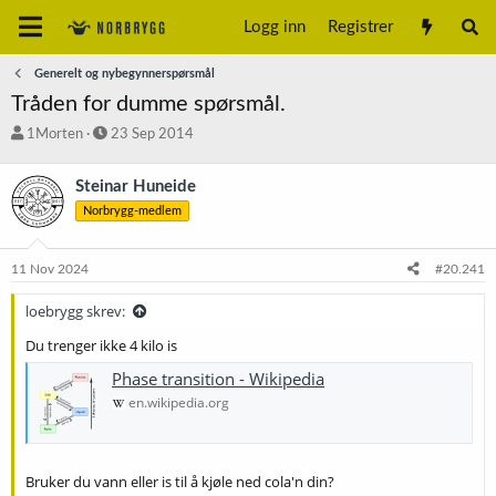
Logg inn
Registrer
Generelt og nybegynnerspørsmål
Tråden for dumme spørsmål.
T
S
1Morten
23 Sep 2014
r
t
å
a
Steinar Huneide
d
r
Norbrygg-medlem
s
t
t
d
a
a
11 Nov 2024
#20.241
r
t
t
o
loebrygg skrev:
e
r
Du trenger ikke 4 kilo is
Phase transition - Wikipedia
en.wikipedia.org
Bruker du vann eller is til å kjøle ned cola'n din?