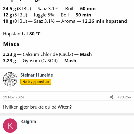
24.5 g
(8 IBU) — Saaz 3.1% — Boil —
60 min
12 g
(5 IBU) — fuggle 5% — Boil —
30 min
10 g
(0 IBU) — Saaz 3.1% — Aroma —
12.26 min hopstand
Hopstand at
80 °C
Miscs​
3.23 g
— Calcium Chloride (CaCl2) —
Mash
3.23 g
— Gypsum (CaSO4) —
Mash
Steinar Huneide
Norbrygg-medlem
13 Nov 2024
#20.256
Hvilken gjær brukte du på Witen?
Kålgrim
K