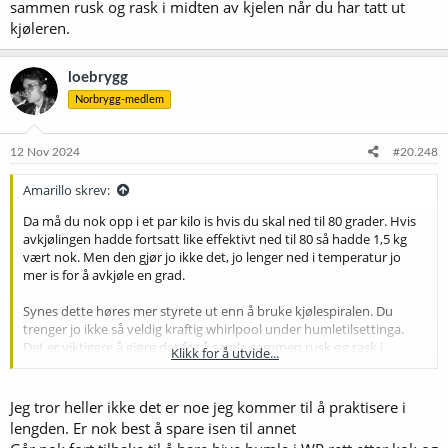
sammen rusk og rask i midten av kjelen når du har tatt ut
kjøleren.
loebrygg
Norbrygg-medlem
12 Nov 2024
#20.248
Amarillo skrev:
Da må du nok opp i et par kilo is hvis du skal ned til 80 grader. Hvis
avkjølingen hadde fortsatt like effektivt ned til 80 så hadde 1,5 kg
vært nok. Men den gjør jo ikke det, jo lenger ned i temperatur jo
mer is for å avkjøle en grad.
Synes dette høres mer styrete ut enn å bruke kjølespiralen. Du
trenger jo ikke så veldig kraftig whirlpool under humletilsettinga.
Det er viktigere å gjøre det for å samle sammen rusk og rask i
Klikk for å utvide...
midten av kjelen når du har tatt ut kjøleren.
Jeg tror heller ikke det er noe jeg kommer til å praktisere i
lengden. Er nok best å spare isen til annet