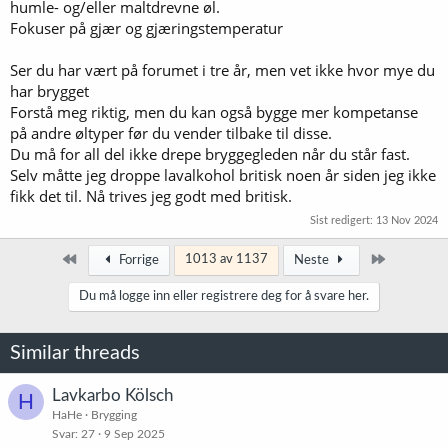
humle- og/eller maltdrevne øl.
Fokuser på gjær og gjæringstemperatur
Ser du har vært på forumet i tre år, men vet ikke hvor mye du
har brygget
Forstå meg riktig, men du kan også bygge mer kompetanse
på andre øltyper før du vender tilbake til disse.
Du må for all del ikke drepe bryggegleden når du står fast.
Selv måtte jeg droppe lavalkohol britisk noen år siden jeg ikke
fikk det til. Nå trives jeg godt med britisk.
Sist redigert:
13 Nov 2024
Først
Siste
1013 av 1137
Forrige
Neste
Du må logge inn eller registrere deg for å svare her.
Similar threads
Lavkarbo Kölsch
H
HaHe
Brygging
Svar
27
9 Sep 2025