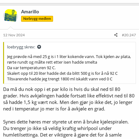
Amarillo
Norbrygg-medlem
12 Nov 2024
#20.247
loebrygg skrev:
Jeg prøvde nå med 25 g is i 1 liter kokende vann. Tok kjelen av plata,
rørte rundt og målte rett etter isen hadde smelta
Da var temperaturen 92 C.
Skalert opp til 20 liter hadde det da blitt 500 g is for å nå 92 C
Tilsvarende hadde jeg trengt 1800 ml iskaldt vann ved 0 C
Da må du nok opp i et par kilo is hvis du skal ned til 80
grader. Hvis avkjølingen hadde fortsatt like effektivt ned til 80
så hadde 1,5 kg vært nok. Men den gjør jo ikke det, jo lenger
ned i temperatur jo mer is for å avkjøle en grad.
Synes dette høres mer styrete ut enn å bruke kjølespiralen.
Du trenger jo ikke så veldig kraftig whirlpool under
humletilsettinga. Det er viktigere å gjøre det for å samle