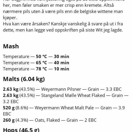
her, men føler smaken er mer crisp enn kremete. Altså
nærmere pils uten å være pils enn de belgiske wittene man
kjøper.
Hva kan være årsaken? Kanskje vanskelig å svare på ut i fra
dette, men kan legge ved oppskriften på siste Wit jeg lagde.
Mash​
Temperature —
50 °C
—
30 min
Temperature —
65 °C
—
40 min
Temperature —
78 °C
—
10 min
Malts
(6.04 kg)
2.63 kg
(43.5%) — Weyermann Pilsner — Grain — 3.3 EBC
2.63 kg
(43.5%) — Stangeland Mølle Wheat Flaked — Grain —
3.2 EBC
520 g
(8.6%) — Weyermann Wheat Malt Pale — Grain — 3.9
EBC
260 g
(4.3%) — Oats, Flaked — Grain — 2 EBC
Hops
(46.5 g)