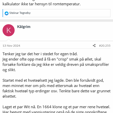
kalkulator ikke tar hensyn til romtemperatur.
R
Steinar Tegneby
e
a
k
Kålgrim
K
s
j
o
n
e
13 Nov 2024
#20.255
r
Tenker jeg tar det her i stedet for egen tråd.
:
Jeg ender ofte opp med å få en "crisp" smak på øllet, skal
forsøke forklare da jeg ikke er veldig dreven på smaksprofiler
og slikt.
Startet med et hveteølsett jeg lagde. Den ble forsåvidt god,
men minnet mer om pils med ettersmak av hveteøl enn
faktisk hveteøl typ erdinger osv. Tenkte bare dette var grunnet
ølsettet.
Laget et par Wit nå. En 1664 klone og et par mer rene hveteøl.
Har begynt med vannjustering også på de siste oppskriftene