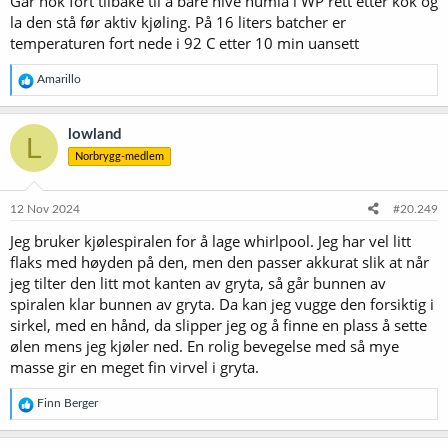
Går nok fort tilbake til å bare hive humla i WP rett etter kok og
la den stå før aktiv kjøling. På 16 liters batcher er
temperaturen fort nede i 92 C etter 10 min uansett
R
Amarillo
e
a
k
lowland
L
s
Norbrygg-medlem
j
o
n
e
12 Nov 2024
#20.249
r
Jeg bruker kjølespiralen for å lage whirlpool. Jeg har vel litt
:
flaks med høyden på den, men den passer akkurat slik at når
jeg tilter den litt mot kanten av gryta, så går bunnen av
spiralen klar bunnen av gryta. Da kan jeg vugge den forsiktig i
sirkel, med en hånd, da slipper jeg og å finne en plass å sette
ølen mens jeg kjøler ned. En rolig bevegelse med så mye
masse gir en meget fin virvel i gryta.
R
Finn Berger
e
a