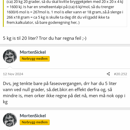
(ca) 20 kg 20 grader, så du skal kvitte bryggekjelen med 20 x 20 x 4 kJ
= 1600 kJ. Is har en smelteentalpi på (ca) 6 kJ/mol, så du trenger
1600/6 mol is = 267mol is. 1 mol is eller vann er 18 gram,.så.å slenge i
266 x18 gram = ca 5 kg is skulle ta deg dit du vil (gadd ikke ta
frem.kalkulator, så bare goderegning her, )
5 kg is til 20 liter? Tror du har regna feil ;-)
MortenSickel
Norbrygg-medlem
12 Nov 2024
#20.252
Dvs, jeg tenkte bare på faseovergangen, drr har du 5 liter
vann ved null grader, så.det.bkir.en effekt derfra og, så
mindre is, men orker ikke regne på det nå, men må nok opp i
kg
MortenSickel
Norbrygg-medlem