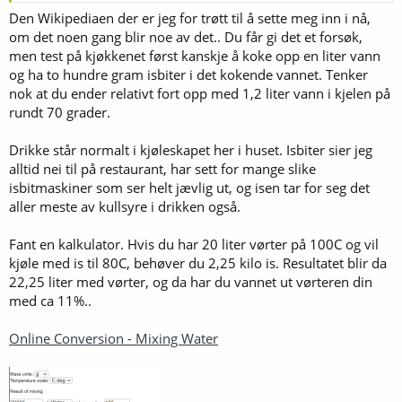
Den Wikipediaen der er jeg for trøtt til å sette meg inn i nå,
om det noen gang blir noe av det.. Du får gi det et forsøk,
men test på kjøkkenet først kanskje å koke opp en liter vann
og ha to hundre gram isbiter i det kokende vannet. Tenker
nok at du ender relativt fort opp med 1,2 liter vann i kjelen på
rundt 70 grader.
Drikke står normalt i kjøleskapet her i huset. Isbiter sier jeg
alltid nei til på restaurant, har sett for mange slike
isbitmaskiner som ser helt jævlig ut, og isen tar for seg det
aller meste av kullsyre i drikken også.
Fant en kalkulator. Hvis du har 20 liter vørter på 100C og vil
kjøle med is til 80C, behøver du 2,25 kilo is. Resultatet blir da
22,25 liter med vørter, og da har du vannet ut vørteren din
med ca 11%..
Online Conversion - Mixing Water