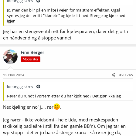
loebrygg skrev:
Jo, men den blir på en måte i veien for malstrøm effekten. Også
syntes jeg det er litt "klønete" og kjøle litt ned. Stenge og kjøle ned
igjen
Jeg har en stengeventil rett før kjølespiralen, da er det gjort i
en håndvending å stoppe vannet.
Finn Berger
Moderator
12 Nov 2024
#20.245
loebrygg skrev:
Rører du rundt i vørtern etter du har kjølt ned? Det gjør ikke jeg
Nedkjøling er no' j.... rør
.
Jeg rører - ikke voldsomt - hele tida, med meskespaden
(skikkelig padleåre i stål fra den gamle BB'n). Om jeg tar en
wp-stopp - det er jo bare å stenge krana - så rører jeg da,