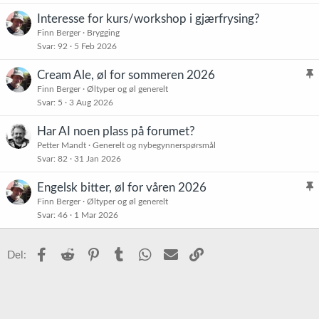
Interesse for kurs/workshop i gjærfrysing?
Finn Berger
Brygging
Svar
92
5 Feb 2026
Cream Ale, øl for sommeren 2026
l
Finn Berger
Øltyper og øl generelt
Svar
5
3 Aug 2026
i
s
Har AI noen plass på forumet?
t
Petter Mandt
Generelt og nybegynnerspørsmål
r
Svar
82
31 Jan 2026
e
t
Engelsk bitter, øl for våren 2026
l
Finn Berger
Øltyper og øl generelt
Svar
46
1 Mar 2026
i
s
t
Facebook
Reddit
Pinterest
Tumblr
WhatsApp
E-post
Link
Del:
r
e
t