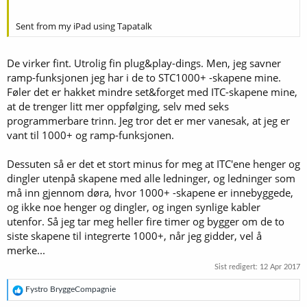
Sent from my iPad using Tapatalk
De virker fint. Utrolig fin plug&play-dings. Men, jeg savner
ramp-funksjonen jeg har i de to STC1000+ -skapene mine.
Føler det er hakket mindre set&forget med ITC-skapene mine,
at de trenger litt mer oppfølging, selv med seks
programmerbare trinn. Jeg tror det er mer vanesak, at jeg er
vant til 1000+ og ramp-funksjonen.
Dessuten så er det et stort minus for meg at ITC'ene henger og
dingler utenpå skapene med alle ledninger, og ledninger som
må inn gjennom døra, hvor 1000+ -skapene er innebyggede,
og ikke noe henger og dingler, og ingen synlige kabler
utenfor. Så jeg tar meg heller fire timer og bygger om de to
siste skapene til integrerte 1000+, når jeg gidder, vel å
merke...
Sist redigert:
12 Apr 2017
R
Fystro BryggeCompagnie
e