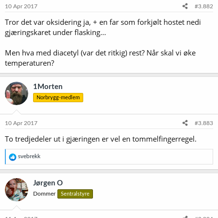
e
10 Apr 2017
#3.882
r
Tror det var oksidering ja, + en far som forkjølt hostet nedi
:
gjæringskaret under flasking...
Men hva med diacetyl (var det ritkig) rest? Når skal vi øke
temperaturen?
1Morten
Norbrygg-medlem
10 Apr 2017
#3.883
To tredjedeler ut i gjæringen er vel en tommelfingerregel.
R
svebrekk
e
a
k
Jørgen O
s
Dommer
Sentralstyre
j
o
n
e