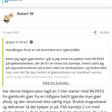
Robert W
e
a
k
Robert W
s
j
o
n
e
11 Apr 2017
#3.885
r
:
Jørgen O skrev:
Handlingen forut er vel dummere enn spørsmålet:
Mens jeg laget gjærstarter i går la jeg mine tre pakker med WLP833
på kjøkkenbenken, der de lå i en times tid, kanskje. Imens satte jeg
på oppvaskmaskinen på andre siden av benkeplaten, og tenkte ikke
mer over det før jeg merket at gjærpakkene var merkbart varme,
uten at jeg målte temperaturen, naturligvis.
Klikk for å utvide...
Jeg laget starter, og den skummet ikke veldig - bare et tynt lag med
bobler øverst i erlenmeyerflasken. Men så brukte jeg da også et par
Har denne helgen/uken lagd en 5 liter starter med WLP833
dråper foam killer under kok.
fra gjenbrukt gjær fra en tidligere batch (ganske mye gjær
altså), og den skummet ikke særlig mye. Brukte magnetrører
Nå er jeg redd for at jeg har skadet/drept gjæren. Det er lenge siden
og defoamer så det hjelper jo på. Fikk kanskje 2 cm med
jeg har brukt WLP833 - pleier den ikke å gjøre stort ut av seg?