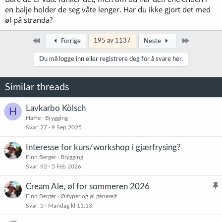
en balje holder de seg våte lenger. Har du ikke gjort det med
øl på stranda?
Først
Siste
195 av 1137
Forrige
Neste
Du må logge inn eller registrere deg for å svare her.
Similar threads
Lavkarbo Kölsch
H
HaHe
Brygging
Svar
27
9 Sep 2025
Interesse for kurs/workshop i gjærfrysing?
Finn Berger
Brygging
Svar
92
5 Feb 2026
Cream Ale, øl for sommeren 2026
l
Finn Berger
Øltyper og øl generelt
Svar
5
Mandag kl 11:13
i
s