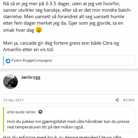
Nå så er jeg mer på 3-3.5 dager, uten at jeg vet hvorfor,
sanser utvikler seg kanskje, eller så er det min mindre batch-
størrelse. Men uansett så forandret alt seg uansett humle
etter fem dager merket jeg da. Gjør som jeg gjorde, ta en
smak hver dag
Men ja, cascade gir deg fortere gress enn både Citra og
Amarillo etter en vis tid.
R
Fystro BryggeCompagnie
e
a
k
Jærbrygg
s
j
o
n
e
13 Apr 2017
#3.896
r
:
erikraude skrev:
Hvis du pakker inn gjæringsfatet med våte håndklær kan du presse
ned temperaturen litt på den måten også.
Har du erfaring med bruk av denne metoden? Hvor ofte