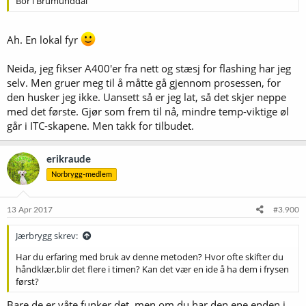
Bor i Brumunddal
Ah. En lokal fyr
Neida, jeg fikser A400'er fra nett og stæsj for flashing har jeg
selv. Men gruer meg til å måtte gå gjennom prosessen, for
den husker jeg ikke. Uansett så er jeg lat, så det skjer neppe
med det første. Gjør som frem til nå, mindre temp-viktige øl
går i ITC-skapene. Men takk for tilbudet.
erikraude
Norbrygg-medlem
13 Apr 2017
#3.900
Jærbrygg skrev:
Har du erfaring med bruk av denne metoden? Hvor ofte skifter du
håndklær,blir det flere i timen? Kan det vær en ide å ha dem i frysen
først?
Bare de er våte funker det, men om du har den ene enden i