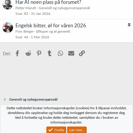
Har AI noen plass på forumet?
t
Petter Mandt
Generelt og nybegynnerspørsmål
r
Svar
82
31 Jan 2026
e
t
Engelsk bitter, øl for våren 2026
l
Finn Berger
Øltyper og øl generelt
Svar
46
1 Mar 2026
i
s
t
Facebook
Reddit
Pinterest
Tumblr
WhatsApp
E-post
Link
Del:
r
e
t
Generelt og nybegynnerspørsmål
Dette nettstedet bruker informasjonskapsler (cookies) for å tilpasse innholdet,
Norbrygg-default
skreddersy din opplevelse og holde deg innlogget dersom du registrerer deg.
Ved å fortsette og bruke dette nettstedet, samtykker du i bruken av
Kontakt oss
Vilkår og regler
Personvernregler
Hjelp
Hjem
R
informasjonskapsler.
S
S
Godta
Lær mer...
®
Community platform by XenForo
© 2010-2023 XenForo Ltd.