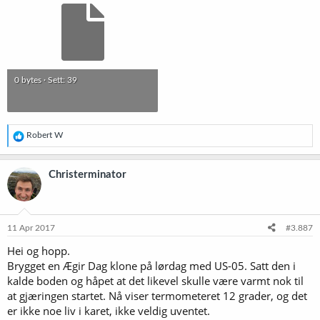
0 bytes · Sett: 39
R
Robert W
e
a
k
Christerminator
s
j
o
n
e
11 Apr 2017
#3.887
r
Hei og hopp.
:
Brygget en Ægir Dag klone på lørdag med US-05. Satt den i
kalde boden og håpet at det likevel skulle være varmt nok til
at gjæringen startet. Nå viser termometeret 12 grader, og det
er ikke noe liv i karet, ikke veldig uventet.