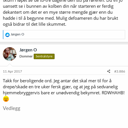
skum i løpet av de to-tre dagene den sto på røreren. Du vil jo
uansett se i bunnen av kolben din når starteren er ferdig
Hvilke forholdsregler bør jeg ta for å unngå at en lang bryggedag
ender med mageplask?
dekantert om det er en mye større mengde gjær enn du
hadde i til å begynne med. Mulig defoameren du har brukt
også bidrar til det lille skummet.
R
Jørgen O
e
a
k
Jørgen O
s
Dommer
Sentralstyre
j
o
n
e
11 Apr 2017
#3.886
r
Takk for beroligende ord. Jeg antar det skal mer til for å
:
drepe/skade en tre uker fersk gjær, og at jeg på sedvanelig
hjemmebryggervis bare er unødvendig bekymret. RDWHAHB!
Vedlegg