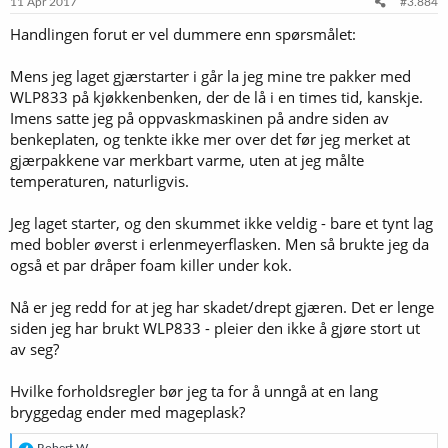
11 Apr 2017
#3.884
r
Handlingen forut er vel dummere enn spørsmålet:
:
Mens jeg laget gjærstarter i går la jeg mine tre pakker med
WLP833 på kjøkkenbenken, der de lå i en times tid, kanskje.
Imens satte jeg på oppvaskmaskinen på andre siden av
benkeplaten, og tenkte ikke mer over det før jeg merket at
gjærpakkene var merkbart varme, uten at jeg målte
temperaturen, naturligvis.
Jeg laget starter, og den skummet ikke veldig - bare et tynt lag
med bobler øverst i erlenmeyerflasken. Men så brukte jeg da
også et par dråper foam killer under kok.
Nå er jeg redd for at jeg har skadet/drept gjæren. Det er lenge
siden jeg har brukt WLP833 - pleier den ikke å gjøre stort ut
av seg?
Hvilke forholdsregler bør jeg ta for å unngå at en lang
bryggedag ender med mageplask?
R