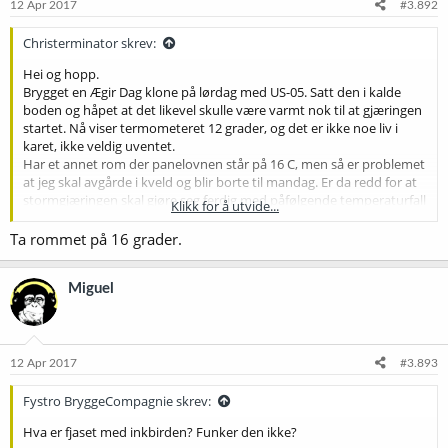
12 Apr 2017
#3.892
Christerminator skrev:
Hei og hopp.
Brygget en Ægir Dag klone på lørdag med US-05. Satt den i kalde
boden og håpet at det likevel skulle være varmt nok til at gjæringen
startet. Nå viser termometeret 12 grader, og det er ikke noe liv i
karet, ikke veldig uventet.
Har et annet rom der panelovnen står på 16 C, men så er problemet
at jeg skal avgårde i kveld og blir borte til mandag. Er da redd for at
stormgjæringen skal gjøre seg ferdig med påfølgende temperaturfall
Klikk for å utvide...
etter det igjen hvis jeg setter den inn på 16C.
Bør jeg la den stå så kaldt frem til mandag og håpe at gjæringen ikke
Ta rommet på 16 grader.
starter, for så å kunne kontrollere det (bedre) derfra?
Miguel
12 Apr 2017
#3.893
Fystro BryggeCompagnie skrev:
Hva er fjaset med inkbirden? Funker den ikke?