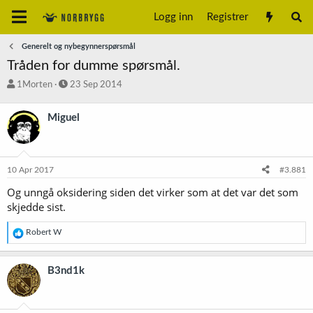
Logg inn
Registrer
Generelt og nybegynnerspørsmål
Tråden for dumme spørsmål.
T
S
1Morten
23 Sep 2014
r
t
å
a
Miguel
d
r
s
t
t
d
a
a
10 Apr 2017
#3.881
r
t
t
o
Og unngå oksidering siden det virker som at det var det som
e
skjedde sist.
r
R
Robert W
e
a
k
B3nd1k
s
j
o
n