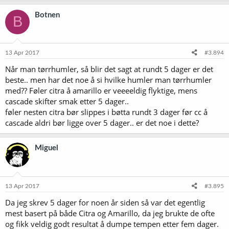
a
k
Botnen
B
s
j
o
n
e
13 Apr 2017
#3.894
r
Når man tørrhumler, så blir det sagt at rundt 5 dager er det
:
beste.. men har det noe å si hvilke humler man tørrhumler
med?? Føler citra å amarillo er veeeeldig flyktige, mens
cascade skifter smak etter 5 dager..
føler nesten citra bør slippes i bøtta rundt 3 dager før cc å
cascade aldri bør ligge over 5 dager.. er det noe i dette?
Miguel
13 Apr 2017
#3.895
Da jeg skrev 5 dager for noen år siden så var det egentlig
mest basert på både Citra og Amarillo, da jeg brukte de ofte
og fikk veldig godt resultat å dumpe tempen etter fem dager.