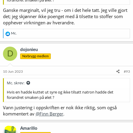
forandret smaken på ølet ?
Ganske marginalt, vil jeg tru - om i det hele tatt. Jeg ville gjort
det; jeg skjønner ikke poenget med å tilsette to stoffer som
opphever virkningen av hverandre.
R
Mc.
e
a
k
dojonieu
D
s
Norbrygg-medlem
j
o
n
e
10 Jun 2023
#93
r
:
Mc. skrev:
Hvis en hadde kuttet ut syre og ikke tilsatt natron hadde det
forandret smaken på ølet ?
Vann justering i oppskriften er nok ikke riktig, som også
kommentert av
@Finn Berger
.
Amarillo