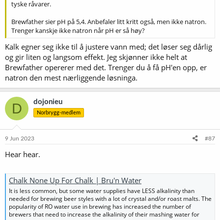
tyske råvarer.
Brewfather sier pH på 5,4. Anbefaler litt kritt også, men ikke natron.
Trenger kanskje ikke natron når pH er så høy?
Kalk egner seg ikke til å justere vann med; det løser seg dårlig
og gir liten og langsom effekt. Jeg skjønner ikke helt at
Brewfather opererer med det. Trenger du å få pH'en opp, er
natron den mest nærliggende løsninga.
dojonieu
D
Norbrygg-medlem
9 Jun 2023
#87
Hear hear.
Chalk None Up For Chalk | Bru'n Water
It is less common, but some water supplies have LESS alkalinity than
needed for brewing beer styles with a lot of crystal and/or roast malts. The
popularity of RO water use in brewing has increased the number of
brewers that need to increase the alkalinity of their mashing water for