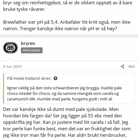
bryr seg om reinheitsgebot, så er de sikkert opptatt av å bare
bruke tyske råvarer.
Brewfather sier pH på 5,4. Anbefaler litt kritt også, men ikke
natron. Trenger kanskje ikke natron når pH er så høy?
bryren
NM-komite
8 Jun 2023
#82
Pål Heide Kielland skrev:
ligner veldig på den siste schwarzbieren jeg brygga. Hadde pale
choco istedet for choco, og da samme mengde som carafa og
caramunich 6%. Humlet med perle, fungerte godt i mitt øl
Det var kanskje ikke så dumt med pale sjokolade. Men
hvordan ble fargen da? Ser jeg ligger på 55 ebc med den
oppskrifta jeg har. Kan jo justere med litt carafa i så fall. Jeg
tror perle kan funke best, men det var en fruktighet der som
jeg ikke tror man får fra perle. Har aldri brukt hersbrucker,