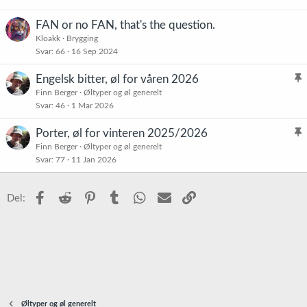
e
t
FAN or no FAN, that's the question.
Kloakk
Brygging
Svar
66
16 Sep 2024
Engelsk bitter, øl for våren 2026
l
Finn Berger
Øltyper og øl generelt
Svar
46
1 Mar 2026
i
s
Porter, øl for vinteren 2025/2026
t
l
Finn Berger
Øltyper og øl generelt
r
Svar
77
11 Jan 2026
i
e
s
t
t
Facebook
Reddit
Pinterest
Tumblr
WhatsApp
E-post
Link
Del:
r
e
t
Øltyper og øl generelt