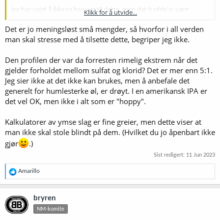
Jeg har valgt å ikke ta hensyn til dette, men det hadde jo vært
Klikk for å utvide...
interessant å vite hvem som har laget disse profilene og hvorfor de
har tatt med natrium og bikarbonat hvis det ikke har en hensikt.
Det er jo meningsløst små mengder, så hvorfor i all verden
man skal stresse med å tilsette dette, begriper jeg ikke.
Den profilen der var da forresten rimelig ekstrem når det
gjelder forholdet mellom sulfat og klorid? Det er mer enn 5:1.
Jeg sier ikke at det ikke kan brukes, men å anbefale det
generelt for humlesterke øl, er drøyt. I en amerikansk IPA er
det vel OK, men ikke i alt som er "hoppy".
Kalkulatorer av ymse slag er fine greier, men dette viser at
man ikke skal stole blindt på dem. (Hvilket du jo åpenbart ikke
gjør
.)
Sist redigert:
11 Jun 2023
R
Amarillo
e
a
k
bryren
s
NM-komite
j
o