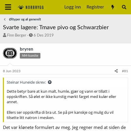
Logg inn
Registrer
Øltyper og øl generelt
Svarte lagere: Tmave pivo og Schwarzbier
T
S
Finn Berger
6 Des 2019
r
t
å
a
bryren
d
r
NM-komite
s
t
t
d
a
a
8 Jun 2023
#81
r
t
t
o
Steinar Huneide skrev:
e
r
Dette betyr bare at kun malt, humle, gjær og vann er tillatt i
oppskriften. Så ølet er ikke kunstig mørkt farget med kulør eller
annet.
Ellers ser oppskrifta di bra ut. Se på pH kanskje og mulig du vil
tilsette litt natron i mesken.
Det var klønete formulert av meg. Jeg regner med at siden de