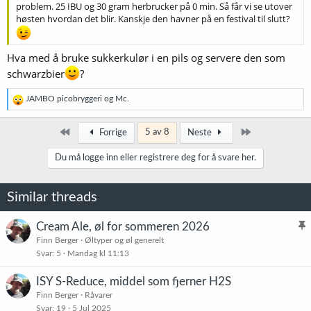
problem. 25 IBU og 30 gram herbrucker på 0 min. Så får vi se utover
høsten hvordan det blir. Kanskje den havner på en festival til slutt?
Hva med å bruke sukkerkulør i en pils og servere den som
schwarzbier
?
R
JAMBO picobryggeri
og
Mc.
e
a
k
Først
Siste
5 av 8
Forrige
Neste
s
j
Du må logge inn eller registrere deg for å svare her.
o
n
e
Similar threads
r
:
Cream Ale, øl for sommeren 2026
l
Finn Berger
Øltyper og øl generelt
Svar
5
Mandag kl 11:13
i
s
ISY S-Reduce, middel som fjerner H2S
t
Finn Berger
Råvarer
r
Svar
19
5 Jul 2025