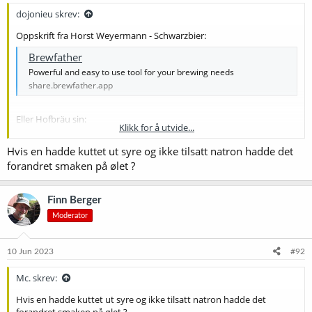
:
dojonieu skrev:
Oppskrift fra Horst Weyermann - Schwarzbier:
Brewfather
Powerful and easy to use tool for your brewing needs
share.brewfather.app
Eller Hofbräu sin:
Klikk for å utvide...
WEYERMANN® Bamberger Hofbräu® Schwarzbier – Weyermann® Spezialmalze
Hvis en hadde kuttet ut syre og ikke tilsatt natron hadde det
www.weyermann.de
forandret smaken på ølet ?
Finn Berger
Moderator
10 Jun 2023
#92
Mc. skrev:
Hvis en hadde kuttet ut syre og ikke tilsatt natron hadde det