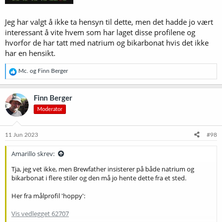
Jeg har valgt å ikke ta hensyn til dette, men det hadde jo vært
interessant å vite hvem som har laget disse profilene og
hvorfor de har tatt med natrium og bikarbonat hvis det ikke
har en hensikt.
R
Mc.
og
Finn Berger
e
a
k
Finn Berger
s
Moderator
j
o
n
e
11 Jun 2023
#98
r
:
Amarillo skrev:
Tja, jeg vet ikke, men Brewfather insisterer på både natrium og
bikarbonat i flere stiler og den må jo hente dette fra et sted.
Her fra målprofil 'hoppy':
Vis vedlegget 62707