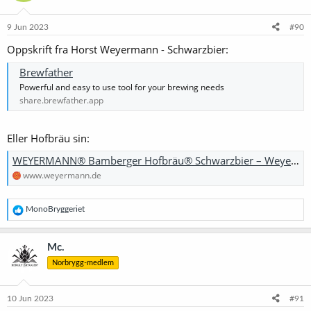
9 Jun 2023
#90
Oppskrift fra Horst Weyermann - Schwarzbier:
Brewfather
Powerful and easy to use tool for your brewing needs
share.brewfather.app
Eller Hofbräu sin:
WEYERMANN® Bamberger Hofbräu® Schwarzbier – Weyermann® Spezialmalze
www.weyermann.de
R
MonoBryggeriet
e
a
k
Mc.
s
Norbrygg-medlem
j
o
n
e
10 Jun 2023
#91
r