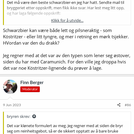
Det må være den beste schwarzbier-en jeg har hatt. Sendte mail til
bryggeriet etter oppskrift, men fikk ikke svar. Har lest meg litt opp,
og har laga følgende oppskrift:
Klikk for å utvide...
Pils 49%
Mørk munich 39%
Schwarzbier kan være både lett og pilsneraktig - som
Carafa 2 5%
Köstritzer - eller litt tyngre, og mer i retning en mørk tsjekker.
Caramunich 5%
HVordan var den du drakk?
Sjokolade 2%
Jeg regner med at det var av den typen som lener seg østover,
Det sto reinheitsgebot på menyen, så jeg antar de har brukt tyske
siden du har med Caramunich. For den ville jeg droppa hvis
humler. Men den hadde en litt spesiell fruktig humlesmak. Kan det
være herbrucker?
det var noe Köstritzer-lignende du prøver å lage.
Tenkte IBU rundt 25-30, også en sen tilsetting, typ 5 min.
Finn Berger
2:1 klor:sulfat.
Moderator
W34/70 selvsagt.
9 Jun 2023
#86
Er det noen som har innspill?
bryren skrev:
Det var klønete formulert av meg. Jeg regner med at siden de bryr
seg om reinheitsgebot, så er de sikkert opptatt av å bare bruke