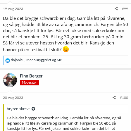
n
e
19 Aug 2023
#99
r
Da ble det brygge schwarzbier i dag. Gambla litt på råvarene,
:
og så jeg hadde litt lite av carafa og caramunich. Fargen ble 50
ebc, så kanskje litt for lys. Får evt jukse med sukkerkulør om
det blir et problem. 25 IBU og 30 gram herbrucker på 0 min.
Så får vi se utover høsten hvordan det blir. Kanskje den
havner på en festival til slutt?
R
dojonieu
,
MonoBryggeriet
og
Mc.
e
a
k
Finn Berger
s
Moderator
j
o
n
e
20 Aug 2023
#100
r
:
bryren skrev:
Da ble det brygge schwarzbier i dag. Gambla litt på råvarene, og så
jeg hadde litt lite av carafa og caramunich. Fargen ble 50 ebc, så
kanskje litt for lys. Får evt jukse med sukkerkulør om det blir et