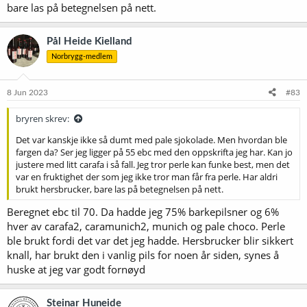
bare las på betegnelsen på nett.
Pål Heide Kielland
Norbrygg-medlem
8 Jun 2023
#83
bryren skrev:
Det var kanskje ikke så dumt med pale sjokolade. Men hvordan ble
fargen da? Ser jeg ligger på 55 ebc med den oppskrifta jeg har. Kan jo
justere med litt carafa i så fall. Jeg tror perle kan funke best, men det
var en fruktighet der som jeg ikke tror man får fra perle. Har aldri
brukt hersbrucker, bare las på betegnelsen på nett.
Beregnet ebc til 70. Da hadde jeg 75% barkepilsner og 6%
hver av carafa2, caramunich2, munich og pale choco. Perle
ble brukt fordi det var det jeg hadde. Hersbrucker blir sikkert
knall, har brukt den i vanlig pils for noen år siden, synes å
huske at jeg var godt fornøyd
Steinar Huneide