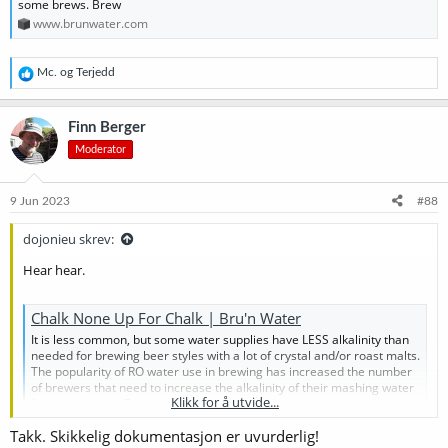
some brews. Brew
www.brunwater.com
R
Mc.
og
Terjedd
e
a
k
Finn Berger
s
Moderator
j
o
n
e
9 Jun 2023
#88
r
:
dojonieu skrev:
Hear hear.
Chalk None Up For Chalk | Bru'n Water
It is less common, but some water supplies have LESS alkalinity than
needed for brewing beer styles with a lot of crystal and/or roast malts.
The popularity of RO water use in brewing has increased the number
of brewers that need to increase the alkalinity of their mashing water
Klikk for å utvide...
for some brews. Brew
www.brunwater.com
Takk. Skikkelig dokumentasjon er uvurderlig!