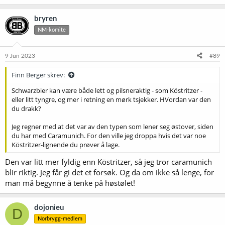
bryren
NM-komite
9 Jun 2023
#89
Finn Berger skrev:
Schwarzbier kan være både lett og pilsneraktig - som Köstritzer -
eller litt tyngre, og mer i retning en mørk tsjekker. HVordan var den
du drakk?
Jeg regner med at det var av den typen som lener seg østover, siden
du har med Caramunich. For den ville jeg droppa hvis det var noe
Köstritzer-lignende du prøver å lage.
Den var litt mer fyldig enn Köstritzer, så jeg tror caramunich
blir riktig. Jeg får gi det et forsøk. Og da om ikke så lenge, for
man må begynne å tenke på høstølet!
dojonieu
D
Norbrygg-medlem