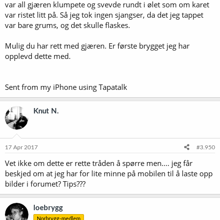
var all gjæren klumpete og svevde rundt i ølet som om karet
var ristet litt på. Så jeg tok ingen sjangser, da det jeg tappet
var bare grums, og det skulle flaskes.
Mulig du har rett med gjæren. Er første brygget jeg har
opplevd dette med.
Sent from my iPhone using Tapatalk
Knut N.
17 Apr 2017
#3.950
Vet ikke om dette er rette tråden å spørre men.... jeg får
beskjed om at jeg har for lite minne på mobilen til å laste opp
bilder i forumet? Tips???
loebrygg
Norbrygg-medlem