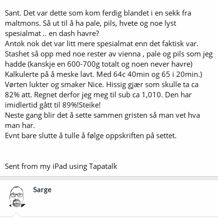
Sant. Det var dette som kom ferdig blandet i en sekk fra
maltmons. Så ut til å ha pale, pils, hvete og noe lyst
spesialmat .. en dash havre?
Antok nok det var litt mere spesialmat enn det faktisk var.
Stashet så opp med noe rester av vienna , pale og pils som jeg
hadde (kanskje en 600-700g totalt og noen never havre)
Kalkulerte på å meske lavt. Med 64c 40min og 65 i 20min.)
Vørten lukter og smaker Nice. Hissig gjær som skulle ta ca
82% att. Regnet derfor jeg meg til sub ca 1,010. Den har
imidlertid gått til 89%!Steike!
Neste gang blir det å sette sammen gristen så man vet hva
man har.
Evnt bare slutte å tulle å følge oppskriften på settet.
Sent from my iPad using Tapatalk
Sarge