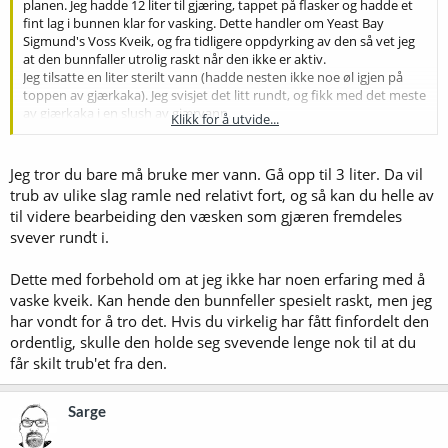
planen. Jeg hadde 12 liter til gjæring, tappet på flasker og hadde et
fint lag i bunnen klar for vasking. Dette handler om Yeast Bay
Sigmund's Voss Kveik, og fra tidligere oppdyrking av den så vet jeg
at den bunnfaller utrolig raskt når den ikke er aktiv.
Jeg tilsatte en liter sterilt vann (hadde nesten ikke noe øl igjen på
toppen av gjærkaka). Jeg svisjet det litt rundt, og fikk med det meste
av gjærkaka i en slush av gjærvann.
Klikk for å utvide...
Jeg helte over i to litersglass og fikk en del til overs som gikk i
vasken. Problemet er at det ikke er noe skille i bunnfallet. Det er ikke
Jeg tror du bare må bruke mer vann. Gå opp til 3 liter. Da vil
noe tydelig "grums" som bunnfaller før gjæren. Jeg vet ikke helt hva
trub av ulike slag ramle ned relativt fort, og så kan du helle av
jeg skal gjøre. Nå står glassene i kjøleskap og bunnfaller mer. Det ser
til videre bearbeiding den væsken som gjæren fremdeles
ut som omtrent 50/50 fordeling av "klar" væske og bunnfalt gjær.
svever rundt i.
Råd om hvordan jeg kan fortsette?
Dette med forbehold om at jeg ikke har noen erfaring med å
vaske kveik. Kan hende den bunnfeller spesielt raskt, men jeg
har vondt for å tro det. Hvis du virkelig har fått finfordelt den
ordentlig, skulle den holde seg svevende lenge nok til at du
får skilt trub'et fra den.
Sarge