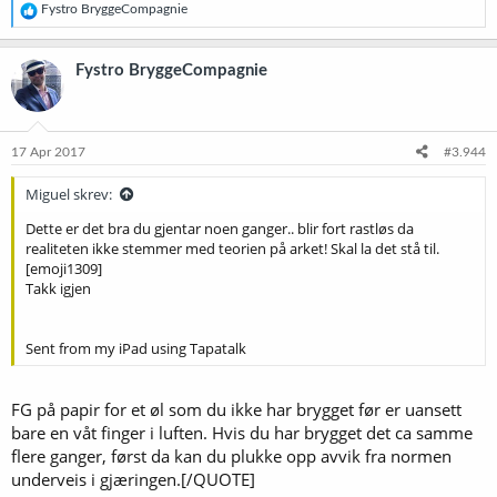
R
Fystro BryggeCompagnie
e
a
k
Fystro BryggeCompagnie
s
j
o
n
e
17 Apr 2017
#3.944
r
:
Miguel skrev:
Dette er det bra du gjentar noen ganger.. blir fort rastløs da
realiteten ikke stemmer med teorien på arket! Skal la det stå til.
[emoji1309]
Takk igjen
Sent from my iPad using Tapatalk
FG på papir for et øl som du ikke har brygget før er uansett
bare en våt finger i luften. Hvis du har brygget det ca samme
flere ganger, først da kan du plukke opp avvik fra normen
underveis i gjæringen.[/QUOTE]