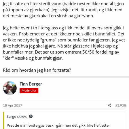
Jeg tilsatte en liter sterilt vann (hadde nesten ikke noe øl igjen
på toppen av gjærkaka). Jeg svisjet det litt rundt, og fikk med
det meste av gjærkaka i en slush av gjærvann.
Jeg helte over i to litersglass og fikk en del til overs som gikk i
vasken. Problemet er at det ikke er noe skille i bunnfallet. Det
er ikke noe tydelig "grums" som bunnfaller før gjæren. Jeg vet
ikke helt hva jeg skal gjøre. Nå står glassene i kjøleskap og
bunnfaller mer. Det ser ut som omtrent 50/50 fordeling av
"klar" væske og bunnfalt gjær.
Råd om hvordan jeg kan fortsette?
Finn Berger
Moderator
18 Apr 2017
#3.958
Sarge skrev:
Prøvde min første gjærvask i går, men det gikk ikke helt etter