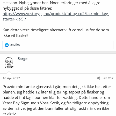
Heisann. Nybegynner her. Noen erfaringer med å lagre
nybygget øl på disse fatene:
https://www.vestbrygg.no/produkt/fat-og-co2/fat/mini-keg-
starter-kit-5l/
Kan dette være rimeligere alternativ ift cornelius for de som
ikke vil flaske?
R
langfjes
e
a
k
Sarge
s
j
o
n
e
18 Apr 2017
#3.957
r
Prøvde min første gjærvask i går, men det gikk ikke helt etter
:
planen. Jeg hadde 12 liter til gjæring, tappet på flasker og
hadde et fint lag i bunnen klar for vasking. Dette handler om
Yeast Bay Sigmund's Voss Kveik, og fra tidligere oppdyrking
av den så vet jeg at den bunnfaller utrolig raskt når den ikke
er aktiv.