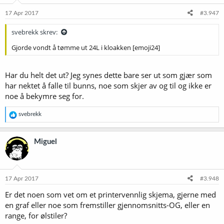
17 Apr 2017
#3.947
svebrekk skrev:
Gjorde vondt å tømme ut 24L i kloakken [emoji24]
Har du helt det ut? Jeg synes dette bare ser ut som gjær som
har nektet å falle til bunns, noe som skjer av og til og ikke er
noe å bekymre seg for.
R
svebrekk
e
a
k
Miguel
s
j
o
n
e
17 Apr 2017
#3.948
r
Er det noen som vet om et printervennlig skjema, gjerne med
:
en graf eller noe som fremstiller gjennomsnitts-OG, eller en
range, for ølstiler?