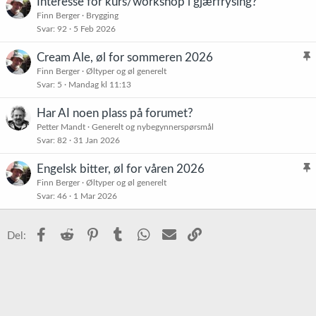
Interesse for kurs/workshop i gjærfrysing?
Finn Berger
Brygging
Svar
92
5 Feb 2026
Cream Ale, øl for sommeren 2026
l
Finn Berger
Øltyper og øl generelt
Svar
5
Mandag kl 11:13
i
s
Har AI noen plass på forumet?
t
Petter Mandt
Generelt og nybegynnerspørsmål
r
Svar
82
31 Jan 2026
e
t
Engelsk bitter, øl for våren 2026
l
Finn Berger
Øltyper og øl generelt
Svar
46
1 Mar 2026
i
s
t
Facebook
Reddit
Pinterest
Tumblr
WhatsApp
E-post
Link
Del:
r
e
t