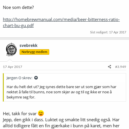
Noe som dette?
http://homebrewmanual.com/media/beer-bitterness-ratio-
chart-bu-gu.pdf
Sist redigert:
17 Apr 2017
svebrekk
Norbrygg-medlem
17 Apr 2017
#3.949
Jørgen O skrev:
Har du helt det ut? Jeg synes dette bare ser ut som gjær som har
nektet å falle til bunns, noe som skjer av og til og ikke er noe å
bekymre seg for.
Hei, takk for svar
Jepp, den gikk i dass. Luktet og smakte litt snedig også. Har
alltid tidligere fått en fin gjærkake i bunn på karet, men her