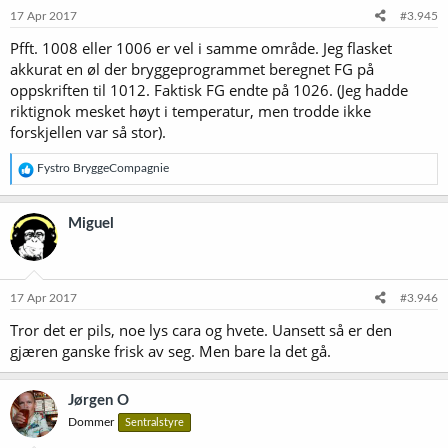
17 Apr 2017
#3.945
Pfft. 1008 eller 1006 er vel i samme område. Jeg flasket
akkurat en øl der bryggeprogrammet beregnet FG på
oppskriften til 1012. Faktisk FG endte på 1026. (Jeg hadde
riktignok mesket høyt i temperatur, men trodde ikke
forskjellen var så stor).
R
Fystro BryggeCompagnie
e
a
k
Miguel
s
j
o
n
e
17 Apr 2017
#3.946
r
Tror det er pils, noe lys cara og hvete. Uansett så er den
:
gjæren ganske frisk av seg. Men bare la det gå.
Jørgen O
Dommer
Sentralstyre