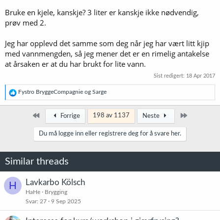
Bruke en kjele, kanskje? 3 liter er kanskje ikke nødvendig,
prøv med 2.
Jeg har opplevd det samme som deg når jeg har vært litt kjip
med vannmengden, så jeg mener det er en rimelig antakelse
at årsaken er at du har brukt for lite vann.
Sist redigert:
18 Apr 2017
R
Fystro BryggeCompagnie
og
Sarge
e
a
k
Først
Siste
198 av 1137
Forrige
Neste
s
j
Du må logge inn eller registrere deg for å svare her.
o
n
e
Similar threads
r
:
Lavkarbo Kölsch
H
HaHe
Brygging
Svar
27
9 Sep 2025