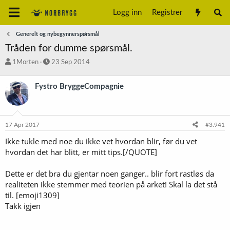
Logg inn
Registrer
Generelt og nybegynnerspørsmål
Tråden for dumme spørsmål.
T
S
1Morten
23 Sep 2014
r
t
å
a
Fystro BryggeCompagnie
d
r
s
t
t
d
a
a
17 Apr 2017
#3.941
r
t
t
o
Ikke tukle med noe du ikke vet hvordan blir, før du vet
e
hvordan det har blitt, er mitt tips.[/QUOTE]
r
Dette er det bra du gjentar noen ganger.. blir fort rastløs da
realiteten ikke stemmer med teorien på arket! Skal la det stå
til. [emoji1309]
Takk igjen