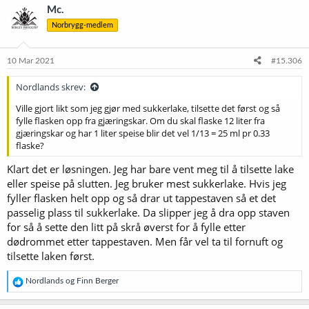
Mc.
Norbrygg-medlem
10 Mar 2021
#15.306
Nordlands skrev:
Ville gjort likt som jeg gjør med sukkerlake, tilsette det først og så
fylle flasken opp fra gjæringskar. Om du skal flaske 12 liter fra
gjæringskar og har 1 liter speise blir det vel 1/13 = 25 ml pr 0.33
flaske?
Klart det er løsningen. Jeg har bare vent meg til å tilsette lake
eller speise på slutten. Jeg bruker mest sukkerlake. Hvis jeg
fyller flasken helt opp og så drar ut tappestaven så et det
passelig plass til sukkerlake. Da slipper jeg å dra opp staven
for så å sette den litt på skrå øverst for å fylle etter
dødrommet etter tappestaven. Men får vel ta til fornuft og
tilsette laken først.
R
Nordlands
og
Finn Berger
e
a