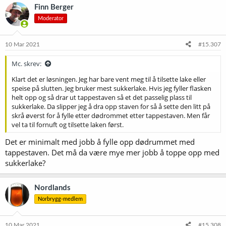
k
Finn Berger
s
Moderator
j
o
n
e
10 Mar 2021
#15.307
r
:
Mc. skrev:
Klart det er løsningen. Jeg har bare vent meg til å tilsette lake eller
speise på slutten. Jeg bruker mest sukkerlake. Hvis jeg fyller flasken
helt opp og så drar ut tappestaven så et det passelig plass til
sukkerlake. Da slipper jeg å dra opp staven for så å sette den litt på
skrå øverst for å fylle etter dødrommet etter tappestaven. Men får
vel ta til fornuft og tilsette laken først.
Det er minimalt med jobb å fylle opp dødrummet med
tappestaven. Det må da være mye mer jobb å toppe opp med
sukkerlake?
Nordlands
Norbrygg-medlem
10 Mar 2021
#15.308