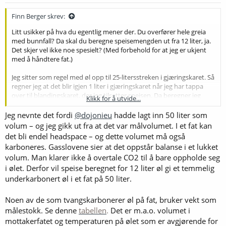
Finn Berger skrev:
Litt usikker på hva du egentlig mener der. Du overfører hele greia
med bunnfall? Da skal du beregne speisemengden ut fra 12 liter, ja.
Det skjer vel ikke noe spesielt? (Med forbehold for at jeg er ukjent
med å håndtere fat.)
Jeg sitter som regel med øl opp til 25-litersstreken i gjæringskaret. Så
regner jeg at det blir igjen 1 liter i gjæringskaret når jeg har tappa
over til blandingskaret, der jeg tilsetter speisen. Da beregner jeg
Klikk for å utvide...
speisemengden ut fra 24 liter. (Med flat bottom'en blir det egentlig
mindre tap, siden jeg får med så å si alt ølet. Det som er igjen er da
Jeg nevnte det fordi
@dojonieu
hadde lagt inn 50 liter som
bare 1 dl øl + 2-3 dl slurry. Jeg får visst begynne å justere meg etter
volum – og jeg gikk ut fra at det var målvolumet. I et fat kan
det. Gammel vane er vond å vende
.)
det bli endel headspace – og dette volumet må også
karboneres. Gasslovene sier at det oppstår balanse i et lukket
volum. Man klarer ikke å overtale CO2 til å bare oppholde seg
i ølet. Derfor vil speise beregnet for 12 liter øl gi et temmelig
underkarbonert øl i et fat på 50 liter.
Noen av de som tvangskarbonerer øl på fat, bruker vekt som
målestokk. Se denne
tabellen
.
Det er m.a.o. volumet i
mottakerfatet og temperaturen på ølet som er avgjørende for