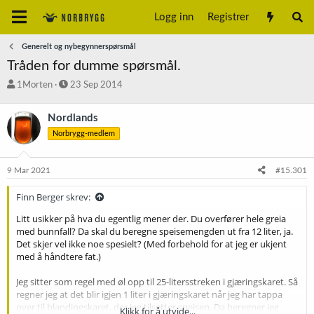
Logg inn
Registrer
Generelt og nybegynnerspørsmål
Tråden for dumme spørsmål.
T
S
1Morten
23 Sep 2014
r
t
å
a
Nordlands
d
r
Norbrygg-medlem
s
t
t
d
a
a
9 Mar 2021
#15.301
r
t
t
o
Finn Berger skrev:
e
r
Litt usikker på hva du egentlig mener der. Du overfører hele greia
med bunnfall? Da skal du beregne speisemengden ut fra 12 liter, ja.
Det skjer vel ikke noe spesielt? (Med forbehold for at jeg er ukjent
med å håndtere fat.)
Jeg sitter som regel med øl opp til 25-litersstreken i gjæringskaret. Så
regner jeg at det blir igjen 1 liter i gjæringskaret når jeg har tappa
over til blandingskaret, der jeg tilsetter speisen. Da beregner jeg
Klikk for å utvide...