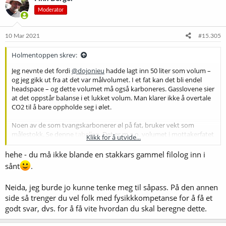
Moderator
10 Mar 2021
#15.305
Holmentoppen skrev:
Jeg nevnte det fordi
@dojonieu
hadde lagt inn 50 liter som volum –
og jeg gikk ut fra at det var målvolumet. I et fat kan det bli endel
headspace – og dette volumet må også karboneres. Gasslovene sier
at det oppstår balanse i et lukket volum. Man klarer ikke å overtale
CO2 til å bare oppholde seg i ølet.
Noen av de som tvangskarbonerer øl på fat, bruker vekt som
målestokk. Se denne
tabellen
.
Det er m.a.o. volumet i mottakerfatet
Klikk for å utvide...
som er avgjørende for hvor mye CO2 som skal tilføres, ikke hvor
mye øl det er i fatet. I flasker man fyller helt opp har det ingen
hehe - du må ikke blande en stakkars gammel filolog inn i
praktisk betydning.
sånt
.
Neida, jeg burde jo kunne tenke meg til såpass. På den annen
side så trenger du vel folk med fysikkkompetanse for å få et
godt svar, dvs. for å få vite hvordan du skal beregne dette.