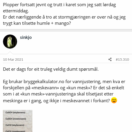
Plopper fortsatt jevnt og trutt i karet som jeg satt lørdag
:
ettermiddag.
Er det nærliggende å tro at stormgjæringen er over nå og jeg
trygt kan tilsette humle + mango?
sinkjo
10 Mar 2021
#15.310
Det er dags for eit truleg veldig dumt spørsmål.
Eg brukar bryggekalkulator.no for vannjustering, men kva er
forskjellen på «meskevann» og «kun mesk»? Er det så enkelt
som i at «kun mesk»-vannjusteringa skal tilsetjast etter
meskinga er i gang, og ikkje i meskevannet i forkant?