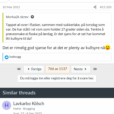
10 Mar 2021
#15.320
Morka2k skrev:
Tappet øl over i flasker, sammen med sukkerlake, på torsdag som
var. De har stått i et rom som holder 27 grader siden da. Tenkte å
prøvesmake ei flaske på lørdag. Er det sjans for at set har kommet
litt kullsyre til da?
Det er rimelig god sjanse for at det er plenty av kullsyre nå
.
R
loebrygg
e
a
k
Først
Siste
766 av 1137
Forrige
Neste
s
j
Du må logge inn eller registrere deg for å svare her.
o
n
e
Similar threads
r
:
Lavkarbo Kölsch
H
HaHe
Brygging
Svar
27
9 Sep 2025