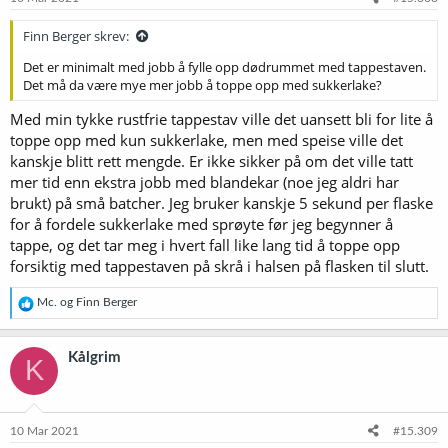
Finn Berger skrev:
Det er minimalt med jobb å fylle opp dødrummet med tappestaven.
Det må da være mye mer jobb å toppe opp med sukkerlake?
Med min tykke rustfrie tappestav ville det uansett bli for lite å
toppe opp med kun sukkerlake, men med speise ville det
kanskje blitt rett mengde. Er ikke sikker på om det ville tatt
mer tid enn ekstra jobb med blandekar (noe jeg aldri har
brukt) på små batcher. Jeg bruker kanskje 5 sekund per flaske
for å fordele sukkerlake med sprøyte før jeg begynner å
tappe, og det tar meg i hvert fall like lang tid å toppe opp
forsiktig med tappestaven på skrå i halsen på flasken til slutt.
R
Mc.
og
Finn Berger
e
a
k
Kålgrim
K
s
j
o
n
e
10 Mar 2021
#15.309
r