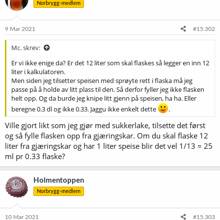
Norbrygg-medlem
9 Mar 2021
#15.302
Mc. skrev:
Er vi ikke enige da? Er det 12 liter som skal flaskes så legger en inn 12
liter i kalkulatoren.
Men siden jeg tilsetter speisen med sprøyte rett i flaska må jeg
passe på å holde av litt plass til den. Så derfor fyller jeg ikke flasken
helt opp. Og da burde jeg knipe litt gjenn på speisen, ha ha. Eller
beregne 0.3 dl og ikke 0.33. Jaggu ikke enkelt dette
.
Ville gjort likt som jeg gjør med sukkerlake, tilsette det først
og så fylle flasken opp fra gjæringskar. Om du skal flaske 12
liter fra gjæringskar og har 1 liter speise blir det vel 1/13 = 25
ml pr 0.33 flaske?
Holmentoppen
Norbrygg-medlem
10 Mar 2021
#15.303