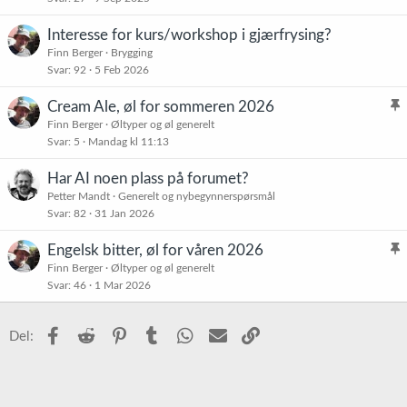
Interesse for kurs/workshop i gjærfrysing?
Finn Berger
Brygging
Svar
92
5 Feb 2026
Cream Ale, øl for sommeren 2026
l
Finn Berger
Øltyper og øl generelt
Svar
5
Mandag kl 11:13
i
s
Har AI noen plass på forumet?
t
Petter Mandt
Generelt og nybegynnerspørsmål
r
Svar
82
31 Jan 2026
e
t
Engelsk bitter, øl for våren 2026
l
Finn Berger
Øltyper og øl generelt
Svar
46
1 Mar 2026
i
s
t
Facebook
Reddit
Pinterest
Tumblr
WhatsApp
E-post
Link
Del:
r
e
t