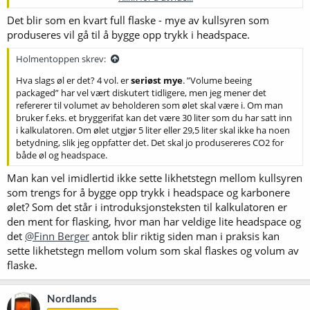
speisemengden ut fra 24 liter. (Med flat bottom'en blir det egentlig
mindre tap, siden jeg får med så å si alt ølet. Det som er igjen er da
Det blir som en kvart full flaske - mye av kullsyren som
bare 1 dl øl + 2-3 dl slurry. Jeg får visst begynne å justere meg etter
produseres vil gå til å bygge opp trykk i headspace.
det. Gammel vane er vond å vende
.)
Holmentoppen skrev:
Hva slags øl er det? 4 vol. er
seriøst mye
. ”Volume beeing
packaged” har vel vært diskutert tidligere, men jeg mener det
refererer til volumet av beholderen som ølet skal være i. Om man
bruker f.eks. et bryggerifat kan det være 30 liter som du har satt inn
i kalkulatoren. Om ølet utgjør 5 liter eller 29,5 liter skal ikke ha noen
betydning, slik jeg oppfatter det. Det skal jo produsereres CO2 for
både øl og headspace.
Man kan vel imidlertid ikke sette likhetstegn mellom kullsyren
som trengs for å bygge opp trykk i headspace og karbonere
ølet? Som det står i introduksjonsteksten til kalkulatoren er
den ment for flasking, hvor man har veldige lite headspace og
det
@Finn Berger
antok blir riktig siden man i praksis kan
sette likhetstegn mellom volum som skal flaskes og volum av
flaske.
Nordlands