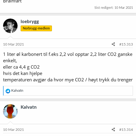
Brainfart
Sist redigert:
10 Mar 2021
loebrygg
Norbrygg-medlem
10 Mar 2021
#15.313
1 liter øl karbonert til f.eks 2,2 vol opptar 2,2 liter CO2 ganske
enkelt,
eller ca 4,4 g CO2
hvis det kan hjelpe
temperaturen avgjør da hvor mye CO2 / høyt trykk du trenger
R
Kalvatn
e
a
k
Kalvatn
s
j
o
n
e
10 Mar 2021
#15.314
r