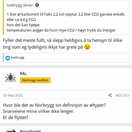
:
loebrygg skrev:
1 liter øl karbonert til f.eks 2,2 vol opptar 2,2 liter CO2 ganske enkelt,
eller ca 4,4 g CO2
hvis det kan hjelpe
temperaturen avgjør da hvor mye CO2 / høyt trykk du trenger
Fyller det meste fullt, så slepp heldigvis å ta hensyn til slike
ting som eg tydeligvis ikkje har greie på
R
loebrygg
e
a
k
Mc.
s
Norbrygg-medlem
j
o
n
e
10 Mar 2021
#15.315
r
Hvor ble det av Norbrygg sin definisjon av øltyper?
:
Snarveiene mine virker ikke lenger.
Er de flyttet?
Nordlands