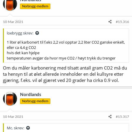
Norbrygg-medlem
10 Mar 2021
#15.316
loebrygg skrev:
1 liter øl karbonert til f.eks 2,2 vol opptar 2,2 liter CO2 ganske enkelt,
eller ca 4,4 g CO2
hvis det kan hjelpe
temperaturen avgjør da hvor mye CO2 / høyt trykk du trenger
Om du måler karbonering med tilsatt antall gram CO2 må du
ta hensyn til at ølet allerede inneholder en del kullsyre etter
gjæring, f.eks. vil øl gjæret ved 20 grader ha cirka 0.9 vol.
Nordlands
Norbrygg-medlem
10 Mar 2021
#15.317
Mc. skrev: