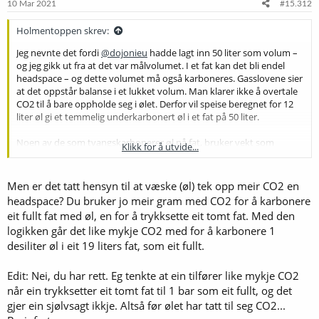
10 Mar 2021
#15.312
Holmentoppen skrev:
Jeg nevnte det fordi
@dojonieu
hadde lagt inn 50 liter som volum –
og jeg gikk ut fra at det var målvolumet. I et fat kan det bli endel
headspace – og dette volumet må også karboneres. Gasslovene sier
at det oppstår balanse i et lukket volum. Man klarer ikke å overtale
CO2 til å bare oppholde seg i ølet. Derfor vil speise beregnet for 12
liter øl gi et temmelig underkarbonert øl i et fat på 50 liter.
Noen av de som tvangskarbonerer øl på fat, bruker vekt som
Klikk for å utvide...
målestokk. Se denne
tabellen
.
Det er m.a.o. volumet i mottakerfatet
og temperaturen på ølet som er avgjørende for hvor mye CO2 som
skal tilføres, ikke hvor mye øl det er i fatet. I flasker man fyller helt
Men er det tatt hensyn til at væske (øl) tek opp meir CO2 en
opp har det ingen praktisk betydning.
headspace? Du bruker jo meir gram med CO2 for å karbonere
eit fullt fat med øl, en for å trykksette eit tomt fat. Med den
logikken går det like mykje CO2 med for å karbonere 1
desiliter øl i eit 19 liters fat, som eit fullt.
Edit: Nei, du har rett. Eg tenkte at ein tilfører like mykje CO2
når ein trykksetter eit tomt fat til 1 bar som eit fullt, og det
gjer ein sjølvsagt ikkje. Altså før ølet har tatt til seg CO2...