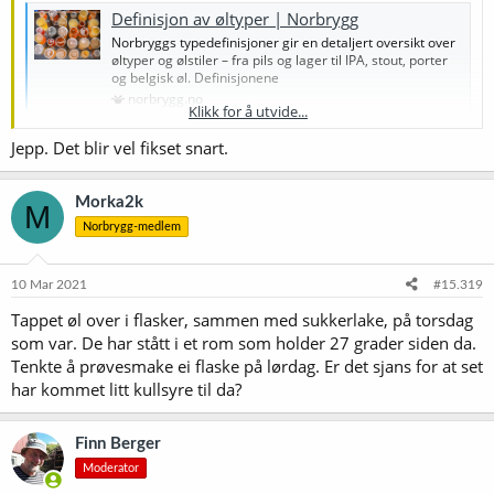
Definisjon av øltyper | Norbrygg
Norbryggs typedefinisjoner gir en detaljert oversikt over
øltyper og ølstiler – fra pils og lager til IPA, stout, porter
og belgisk øl. Definisjonene
norbrygg.no
Klikk for å utvide...
Jepp. Det blir vel fikset snart.
Morka2k
M
Norbrygg-medlem
10 Mar 2021
#15.319
Tappet øl over i flasker, sammen med sukkerlake, på torsdag
som var. De har stått i et rom som holder 27 grader siden da.
Tenkte å prøvesmake ei flaske på lørdag. Er det sjans for at set
har kommet litt kullsyre til da?
Finn Berger
Moderator