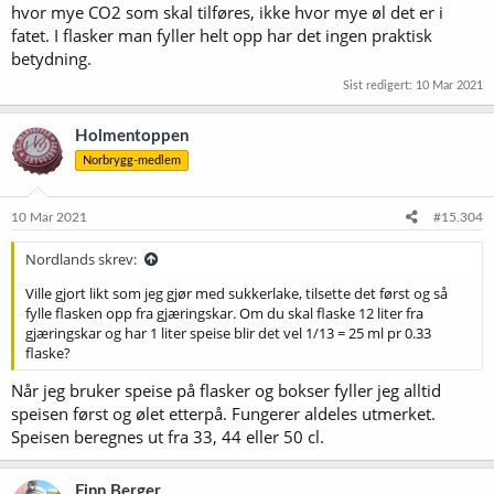
hvor mye CO2 som skal tilføres, ikke hvor mye øl det er i
fatet. I flasker man fyller helt opp har det ingen praktisk
betydning.
Sist redigert:
10 Mar 2021
Holmentoppen
Norbrygg-medlem
10 Mar 2021
#15.304
Nordlands skrev:
Ville gjort likt som jeg gjør med sukkerlake, tilsette det først og så
fylle flasken opp fra gjæringskar. Om du skal flaske 12 liter fra
gjæringskar og har 1 liter speise blir det vel 1/13 = 25 ml pr 0.33
flaske?
Når jeg bruker speise på flasker og bokser fyller jeg alltid
speisen først og ølet etterpå. Fungerer aldeles utmerket.
Speisen beregnes ut fra 33, 44 eller 50 cl.
Finn Berger