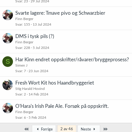
Svar
23
29 Jul 2024
Svarte lagere: Tmave pivo og Schwarzbier
Finn Berger
Svar
155
13 Jul 2024
DMS i tysk pils (?)
Finn Berger
Svar
228
5 Jul 2024
Har Kinn endret oppskrifter/råvarer/bryggeprosess?
S
Simen J
Svar
7
23 Jun 2024
Fresh Wort Kit hos Haandbryggeriet
Stig Harald Hovind
Svar
2
14 Feb 2024
O'Hara's Irish Pale Ale. Forsøk på oppskrift.
Finn Berger
Svar
6
5 Feb 2024
Først
Siste
2 av 46
Forrige
Neste