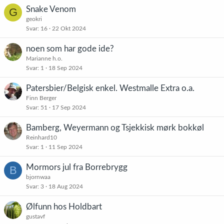
Snake Venom
G
geokri
Svar
16
22 Okt 2024
noen som har gode ide?
Marianne h.o.
Svar
1
18 Sep 2024
Patersbier/Belgisk enkel. Westmalle Extra o.a.
Finn Berger
Svar
51
17 Sep 2024
Bamberg, Weyermann og Tsjekkisk mørk bokkøl
Reinhard10
Svar
1
11 Sep 2024
Mormors jul fra Borrebrygg
B
bjornwaa
Svar
3
18 Aug 2024
Ølfunn hos Holdbart
gustavf