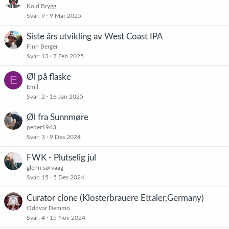
Kold Brygg
Svar
9
9 Mar 2025
Siste års utvikling av West Coast IPA
Finn Berger
Svar
13
7 Feb 2025
Øl på flaske
E
Emil
Svar
2
16 Jan 2025
Øl fra Sunnmøre
peder1963
Svar
3
9 Des 2024
FWK - Plutselig jul
glenn sørvaag
Svar
15
5 Des 2024
Curator clone (Klosterbrauere Ettaler,Germany)
Oddvar Demmo
Svar
4
15 Nov 2024