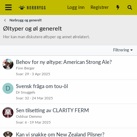
Logg inn
Registrer
Norbrygg og generelt
Øltyper og øl generelt
Her kan man diskutere øltyper og annet ølrelatert.
Filtrering
Behov for ny øltype: American Strong Ale?
Finn Berger
Svar
29
3 Apr 2025
Svensk fråga om tou-öl
D
Dr Snuggels
Svar
32
24 Mar 2025
Sen tilsetting av CLARITY FERM
Oddvar Demmo
Svar
6
19 Mar 2025
Kan vi snakke om New Zealand Pilsner?