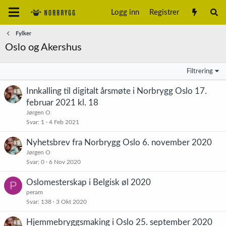
Logg inn
Registrer
Fylker
Oslo og Akershus
Filtrering
Innkalling til digitalt årsmøte i Norbrygg Oslo 17.
februar 2021 kl. 18
Jørgen O
Svar
1
4 Feb 2021
Nyhetsbrev fra Norbrygg Oslo 6. november 2020
Jørgen O
Svar
0
6 Nov 2020
Oslomesterskap i Belgisk øl 2020
P
peram
Svar
138
3 Okt 2020
Hjemmebryggsmaking i Oslo 25. september 2020