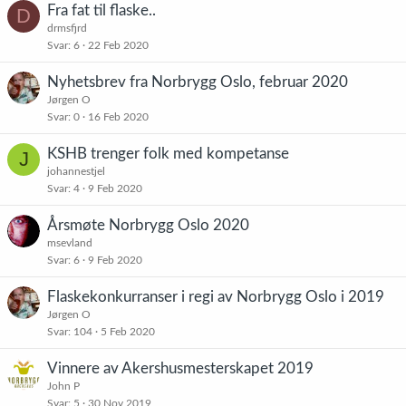
Fra fat til flaske..
D
drmsfjrd
Svar
6
22 Feb 2020
Nyhetsbrev fra Norbrygg Oslo, februar 2020
Jørgen O
Svar
0
16 Feb 2020
KSHB trenger folk med kompetanse
J
johannestjel
Svar
4
9 Feb 2020
Årsmøte Norbrygg Oslo 2020
msevland
Svar
6
9 Feb 2020
Flaskekonkurranser i regi av Norbrygg Oslo i 2019
Jørgen O
Svar
104
5 Feb 2020
Vinnere av Akershusmesterskapet 2019
John P
Svar
5
30 Nov 2019