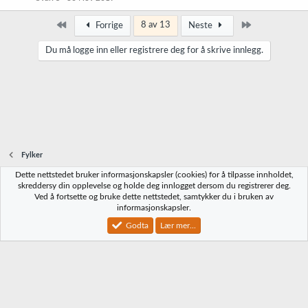
Først
Siste
8 av 13
Forrige
Neste
Du må logge inn eller registrere deg for å skrive innlegg.
Fylker
Dette nettstedet bruker informasjonskapsler (cookies) for å tilpasse innholdet,
Norbrygg-default
skreddersy din opplevelse og holde deg innlogget dersom du registrerer deg.
Ved å fortsette og bruke dette nettstedet, samtykker du i bruken av
Kontakt oss
Vilkår og regler
Personvernregler
Hjelp
Hjem
R
informasjonskapsler.
S
S
Godta
Lær mer...
®
Community platform by XenForo
© 2010-2023 XenForo Ltd.