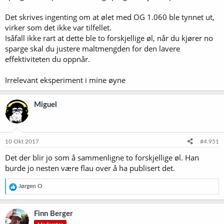
Det skrives ingenting om at ølet med OG 1.060 ble tynnet ut,
virker som det ikke var tilfellet.
Isåfall ikke rart at dette ble to forskjellige øl, når du kjører no
sparge skal du justere maltmengden for den lavere
effektiviteten du oppnår.
Irrelevant eksperiment i mine øyne
Miguel
10 Okt 2017
#4.951
Det der blir jo som å sammenligne to forskjellige øl. Han
burde jo nesten være flau over å ha publisert det.
R
Jørgen O
e
a
k
Finn Berger
s