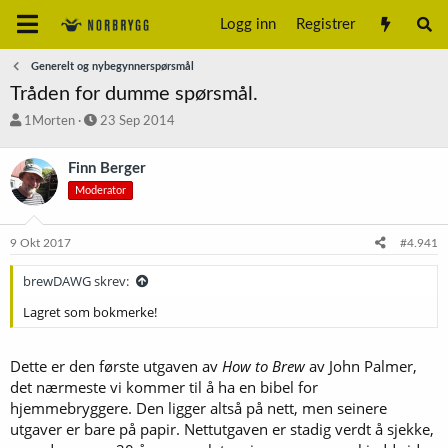
Logg inn
Registrer
Generelt og nybegynnerspørsmål
Tråden for dumme spørsmål.
T
S
1Morten
23 Sep 2014
r
t
å
a
Finn Berger
d
r
Moderator
s
t
t
d
a
a
9 Okt 2017
#4.941
r
t
t
o
brewDAWG skrev:
e
r
Lagret som bokmerke!
Dette er den første utgaven av
How to Brew
av John Palmer,
det nærmeste vi kommer til å ha en bibel for
hjemmebryggere. Den ligger altså på nett, men seinere
utgaver er bare på papir. Nettutgaven er stadig verdt å sjekke,