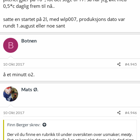
0,5*c daglig frem til nå..
satte en startet på 2l, med wlp007, produksjons dato var
rundt 1.august eller noe sant
Botnen
B
10 Okt 2017
#4.945
å et minutt o2.
Mats Ø.
10 Okt 2017
#4.946
Finn Berger skrev:
Der vil du finne en rubrikk til under oversikten over usmaker;
meaty
.