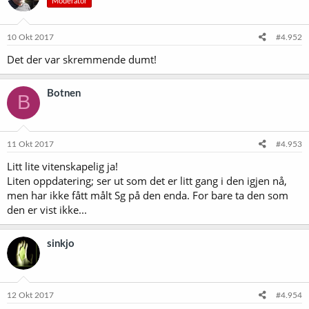
Moderator
j
o
n
e
10 Okt 2017
#4.952
r
Det der var skremmende dumt!
:
Botnen
B
11 Okt 2017
#4.953
Litt lite vitenskapelig ja!
Liten oppdatering; ser ut som det er litt gang i den igjen nå,
men har ikke fått målt Sg på den enda. For bare ta den som
den er vist ikke...
sinkjo
12 Okt 2017
#4.954