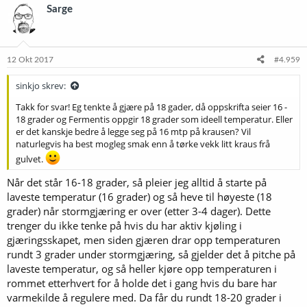
Sarge
12 Okt 2017
#4.959
sinkjo skrev:
Takk for svar! Eg tenkte å gjære på 18 gader, då oppskrifta seier 16 -
18 grader og Fermentis oppgir 18 grader som ideell temperatur. Eller
er det kanskje bedre å legge seg på 16 mtp på krausen? Vil
naturlegvis ha best mogleg smak enn å tørke vekk litt kraus frå
gulvet.
Når det står 16-18 grader, så pleier jeg alltid å starte på
laveste temperatur (16 grader) og så heve til høyeste (18
grader) når stormgjæring er over (etter 3-4 dager). Dette
trenger du ikke tenke på hvis du har aktiv kjøling i
gjæringsskapet, men siden gjæren drar opp temperaturen
rundt 3 grader under stormgjæring, så gjelder det å pitche på
laveste temperatur, og så heller kjøre opp temperaturen i
rommet etterhvert for å holde det i gang hvis du bare har
varmekilde å regulere med. Da får du rundt 18-20 grader i