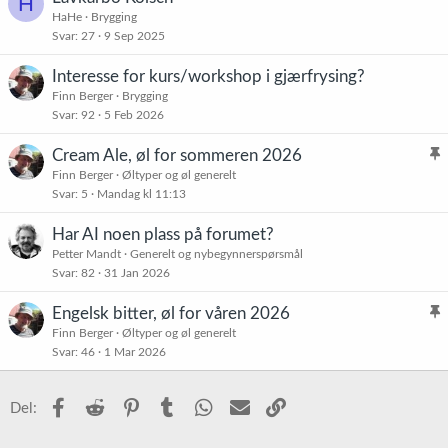
H
HaHe
Brygging
Svar
27
9 Sep 2025
Interesse for kurs/workshop i gjærfrysing?
Finn Berger
Brygging
Svar
92
5 Feb 2026
Cream Ale, øl for sommeren 2026
l
Finn Berger
Øltyper og øl generelt
Svar
5
Mandag kl 11:13
i
s
Har AI noen plass på forumet?
t
Petter Mandt
Generelt og nybegynnerspørsmål
r
Svar
82
31 Jan 2026
e
t
Engelsk bitter, øl for våren 2026
l
Finn Berger
Øltyper og øl generelt
Svar
46
1 Mar 2026
i
s
t
Facebook
Reddit
Pinterest
Tumblr
WhatsApp
E-post
Link
Del:
r
e