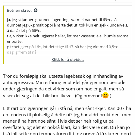
Botnen skrev:
ja, jeg skjønner igrunnen ingenting.. varmet vannet til 69*c, så
dumpet jeg 6kg malt oppi å rørte det ut. tok kun en sjekk underveis,
å da lå det på 66*c.
tja, virker ikke helt ugjæret heller, litt mer vassent, å all humle aroma
er borte..
pitchet gjær på 16*, lot det stige til 17. så har jeg økt med 0,5*c
daglig frem til nå..
Klikk for å utvide...
satte en startet på 2l, med wlp007, produksjons dato var rundt
1.august eller noe sant
Tror du foreløpig skal utsette legebesøk og innhandling av
antidepressiva. Min erfaring er at ølet går gjennom perioder
under gjæringen da det virker som om noe er galt, men så
viser det seg at det blir bra likevel. (Og omvendt
.)
Litt rart om gjæringen går i stå nå, men sånt skjer. Kan 007 ha
en tendens til plutselig å dette ut? Jeg har aldri brukt den, men
mener å ha hørt noe sånt. Hvis det ser helt rolig ut på
overflaten, og ølet er nokså klart, kan det være det. Du kan jo
i så fall sette opp temperaturen litt, og prøve å få gjæren opp i