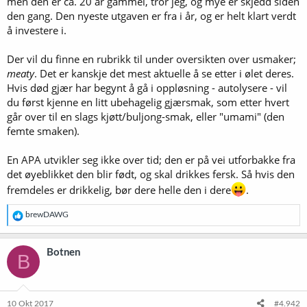
men den er ca. 20 år gammel, tror jeg, og mye er skjedd siden
den gang. Den nyeste utgaven er fra i år, og er helt klart verdt
å investere i.
Der vil du finne en rubrikk til under oversikten over usmaker;
meaty
. Det er kanskje det mest aktuelle å se etter i ølet deres.
Hvis død gjær har begynt å gå i oppløsning - autolysere - vil
du først kjenne en litt ubehagelig gjærsmak, som etter hvert
går over til en slags kjøtt/buljong-smak, eller "umami" (den
femte smaken).
En APA utvikler seg ikke over tid; den er på vei utforbakke fra
det øyeblikket den blir født, og skal drikkes fersk. Så hvis den
fremdeles er drikkelig, bør dere helle den i dere
.
R
brewDAWG
e
a
k
Botnen
B
s
j
o
n
e
10 Okt 2017
#4.942