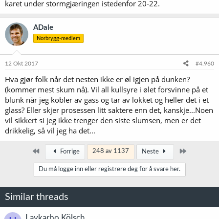
karet under stormgjæringen istedenfor 20-22.
ADale
Norbrygg-medlem
12 Okt 2017
#4.960
Hva gjør folk når det nesten ikke er øl igjen på dunken?
(kommer mest skum nå). Vil all kullsyre i ølet forsvinne på et
blunk når jeg kobler av gass og tar av lokket og heller det i et
glass? Eller skjer prosessen litt saktere enn det, kanskje...Noen
vil sikkert si jeg ikke trenger den siste slumsen, men er det
drikkelig, så vil jeg ha det...
Først
Siste
248 av 1137
Forrige
Neste
Du må logge inn eller registrere deg for å svare her.
Similar threads
Lavkarbo Kölsch