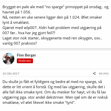
r
Brygget en pale ale med "no sparge" prinsippet på onsdag.. og
:
havnet på 1.056.
Nå, nesten en uke senere ligger den på 1.024. Ølet smaker
tynt å smakløst.
Gjæret med wlp007. Aldri hatt problem med utgjæring på
007 før.. hva har jeg gjort feil??
Laget stor nok starter, oksygenerte med ren oksygen, osv..
vanlig 007 prakssis?
Finn Berger
Moderator
10 Okt 2017
#4.943
Du skulle jo fått et fyldigere og bedre øl med no sparge, så
dette er litt vrient å forstå. Og med lav utgjæring, skulle det i
alle fall ikke smake tynt. Om du mesker for høyt, vil du få lav
utgjæring pga. stor andel dekstriner. Men sjøl om de er nokså
smakløse, vil ølet likevel ikke smake "tynt".