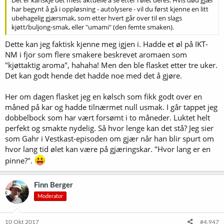
Det er kanskje det mest aktuelle å se etter i ølet deres. Hvis død gjær
har begynt å gå i oppløsning - autolysere - vil du først kjenne en litt
ubehagelig gjærsmak, som etter hvert går over til en slags
kjøtt/buljong-smak, eller "umami" (den femte smaken).
Dette kan jeg faktisk kjenne meg igjen i. Hadde et øl på IKT-
NM i fjor som flere smakere beskrevet aromaen som
"kjøttaktig aroma", hahaha! Men den ble flasket etter tre uker.
Det kan godt hende det hadde noe med det å gjøre.
Her om dagen flasket jeg en kølsch som fikk godt over en
måned på kar og hadde tilnærmet null usmak. I går tappet jeg
dobbelbock som har vært forsømt i to måneder. Luktet helt
perfekt og smakte nydelig. Så hvor lenge kan det stå? Jeg sier
som Gahr i Vestkast-episoden om gjær når han blir spurt om
hvor lang tid ølet kan være på gjæringskar. "Hvor lang er en
pinne?".
Finn Berger
Moderator
10 Okt 2017
#4.947