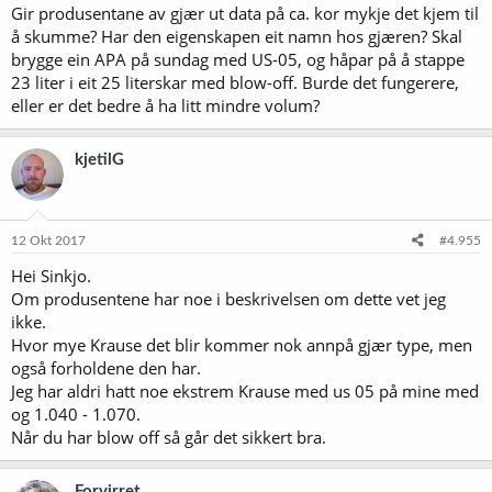
Gir produsentane av gjær ut data på ca. kor mykje det kjem til
å skumme? Har den eigenskapen eit namn hos gjæren? Skal
brygge ein APA på sundag med US-05, og håpar på å stappe
23 liter i eit 25 literskar med blow-off. Burde det fungerere,
eller er det bedre å ha litt mindre volum?
kjetilG
12 Okt 2017
#4.955
Hei Sinkjo.
Om produsentene har noe i beskrivelsen om dette vet jeg
ikke.
Hvor mye Krause det blir kommer nok annpå gjær type, men
også forholdene den har.
Jeg har aldri hatt noe ekstrem Krause med us 05 på mine med
og 1.040 - 1.070.
Når du har blow off så går det sikkert bra.
Forvirret