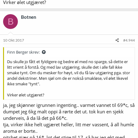
Virker ølet utgjæret?
Botnen
B
10 Okt 2017
#4.944
Finn Berger skrev:
Du skulle jo fått et fyldigere og bedre øl med no sparge, så dette er
litt vrient å forstå. Og med lav utgjæring, skulle det i alle fall ikke
smake tynt. Om du mesker for høyt, vil du få lav utgjæring pga. stor
andel dekstriner. Men sjøl om de er nokså smakløse, vil ølet likevel
ikke smake "tynt".
Virker ølet utgjæret?
ja, jeg skjønner igrunnen ingenting.. varmet vannet til 69*c, så
dumpet jeg 6kg malt oppi å rørte det ut. tok kun en sjekk
underveis, å da lå det på 66*c.
tja, virker ikke helt ugjæret heller, litt mer vassent, å all humle
aroma er borte..
pitchet gjær på 16*, lot det stige til 17. så har jeg økt med