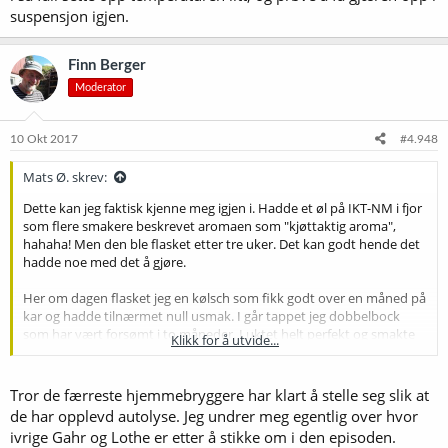
suspensjon igjen.
Finn Berger
Moderator
10 Okt 2017
#4.948
Mats Ø. skrev:
Dette kan jeg faktisk kjenne meg igjen i. Hadde et øl på IKT-NM i fjor
som flere smakere beskrevet aromaen som "kjøttaktig aroma",
hahaha! Men den ble flasket etter tre uker. Det kan godt hende det
hadde noe med det å gjøre.
Her om dagen flasket jeg en kølsch som fikk godt over en måned på
kar og hadde tilnærmet null usmak. I går tappet jeg dobbelbock
som har vært forsømt i to måneder. Luktet helt perfekt og smakte
Klikk for å utvide...
nydelig. Så hvor lenge kan det stå? Jeg sier som Gahr i Vestkast-
episoden om gjær når han blir spurt om hvor lang tid ølet kan være
på gjæringskar. "Hvor lang er en pinne?".
Tror de færreste hjemmebryggere har klart å stelle seg slik at
de har opplevd autolyse. Jeg undrer meg egentlig over hvor
ivrige Gahr og Lothe er etter å stikke om i den episoden.