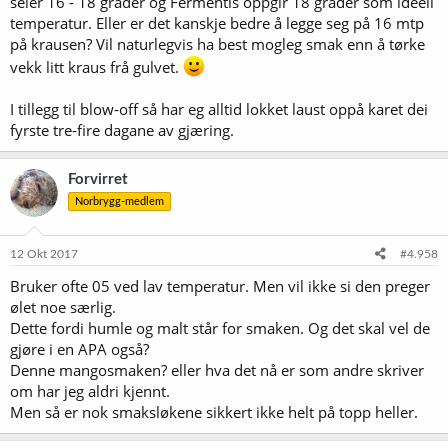
seier 16 - 18 grader og Fermentis oppgir 18 grader som ideell
temperatur. Eller er det kanskje bedre å legge seg på 16 mtp
på krausen? Vil naturlegvis ha best mogleg smak enn å tørke
vekk litt kraus frå gulvet.
I tillegg til blow-off så har eg alltid lokket laust oppå karet dei
fyrste tre-fire dagane av gjæring.
Forvirret
Norbrygg-medlem
12 Okt 2017
#4.958
Bruker ofte 05 ved lav temperatur. Men vil ikke si den preger
ølet noe særlig.
Dette fordi humle og malt står for smaken. Og det skal vel de
gjøre i en APA også?
Denne mangosmaken? eller hva det nå er som andre skriver
om har jeg aldri kjennt.
Men så er nok smaksløkene sikkert ikke helt på topp heller.