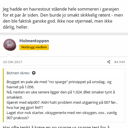
Jeg hadde en havrestout stående hele sommeren i garasjen
for et par år siden. Den burde jo smakt skikkelig røtent - men
den ble faktisk ganske god. Ikke noe stjerneøl, men ikke
dårlig, heller.
Holmentoppen
Norbrygg-medlem
10 Okt 2017
#4.949
Botnen skrev:
Brygget en pale ale med "no sparge" prinsippet på onsdag.. og
havnet på 1.056.
Nå, nesten en uke senere ligger den på 1.024. Ølet smaker tynt å
smakløst.
Gjæret med wlp007. Aldri hatt problem med utgjæring på 007 før..
hva har jeg gjort feil??
Laget stor nok starter, oksygenerte med ren oksygen, osv.. vanlig
007 prakssis?
Har ofte tenkt å kjøre en no sparge vs sparge test for å