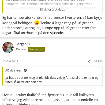
temperaturen i rommet etterhvert for å holde det i gang hvis du
bare har varmekilde å regulere med. Da får du rundt 18-20 grader i
Klikk for å utvide...
karet under stormgjæringen istedenfor 20-22.
Eg har temperaturkontroll med sensor i vørteren, så kan byrje
kor eg vil heldigvis.
Tenkte å legge meg på 16 grader
under stormgjæring, og bumpe opp til 19 grader etter fem
dagar. Skal tørrhumle på den sjuande.
Jørgen O
Dommer
Sentralstyre
13 Okt 2017
#4.965
ADale skrev:
ja, hadde det for meg at ølet ble flatt veldig fort. Skal bruke trakt og
filter, så dette blir nok bra!
Hvis du bruker (kaffe?)filter, fjerner du i alle fall kullsyren
effektivt. Jeg ville bare helt i et glass og latt det bunnfelle en
halvtime i kjøleskapet.