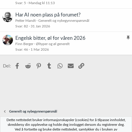
Svar
5
Mandag kl 11:13
i
s
Har AI noen plass på forumet?
t
Petter Mandt
Generelt og nybegynnerspørsmål
r
Svar
82
31 Jan 2026
e
t
Engelsk bitter, øl for våren 2026
l
Finn Berger
Øltyper og øl generelt
Svar
46
1 Mar 2026
i
s
t
Facebook
Reddit
Pinterest
Tumblr
WhatsApp
E-post
Link
Del:
r
e
t
Generelt og nybegynnerspørsmål
Dette nettstedet bruker informasjonskapsler (cookies) for å tilpasse innholdet,
Norbrygg-default
skreddersy din opplevelse og holde deg innlogget dersom du registrerer deg.
Ved å fortsette og bruke dette nettstedet, samtykker du i bruken av