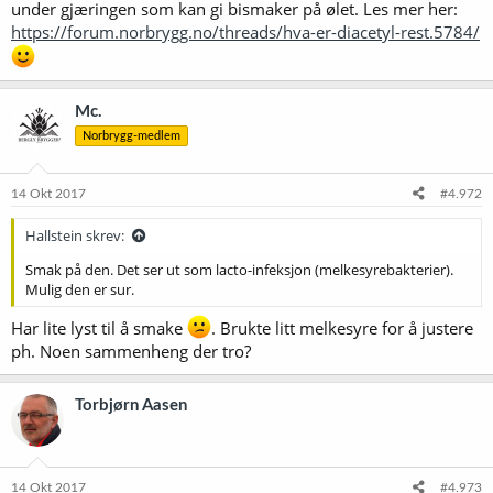
under gjæringen som kan gi bismaker på ølet. Les mer her:
https://forum.norbrygg.no/threads/hva-er-diacetyl-rest.5784/
Mc.
Norbrygg-medlem
14 Okt 2017
#4.972
Hallstein skrev:
Smak på den. Det ser ut som lacto-infeksjon (melkesyrebakterier).
Mulig den er sur.
Har lite lyst til å smake
. Brukte litt melkesyre for å justere
ph. Noen sammenheng der tro?
Torbjørn Aasen
14 Okt 2017
#4.973