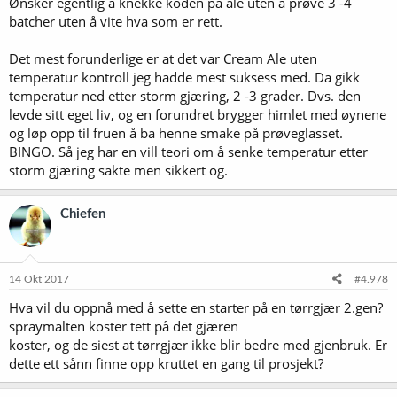
Ønsker egentlig å knekke koden på ale uten å prøve 3 -4
batcher uten å vite hva som er rett.
Det mest forunderlige er at det var Cream Ale uten
temperatur kontroll jeg hadde mest suksess med. Da gikk
temperatur ned etter storm gjæring, 2 -3 grader. Dvs. den
levde sitt eget liv, og en forundret brygger himlet med øynene
og løp opp til fruen å ba henne smake på prøveglasset.
BINGO. Så jeg har en vill teori om å senke temperatur etter
storm gjæring sakte men sikkert og.
Chiefen
14 Okt 2017
#4.978
Hva vil du oppnå med å sette en starter på en tørrgjær 2.gen?
spraymalten koster tett på det gjæren
koster, og de siest at tørrgjær ikke blir bedre med gjenbruk. Er
dette ett sånn finne opp kruttet en gang til prosjekt?