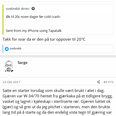
svebrekk skrev:
Øk til 20c noen dager før cold crash.
Sent from my iPhone using Tapatalk
Takk for svar da er den på tur oppover til 20°C
R
svebrekk
e
a
k
Sarge
s
j
o
n
e
14 Okt 2017
#4.974
r
Satte en starter torsdag som skulle vært brukt i ølet i dag.
:
Gjæren var W-34/70 hentet fra gjærkaka på et tidligere brygg,
vasket og lagret i kjøleskap i steriliserte rør. Gjæren luktet ok
(gjær) og så grei ut da jeg pitchet i starteren, men den brukte
lang tid på å starte og da den endelig viste tegn til gjæring var