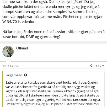
det noe rart skum der også. Det luktet syrlig/surt. Da jeg
skulle pitche luktet det bare enda mer syrlig, og jeg valgte å
dumpe starteren og alle andre samples fra samme høsting
som var oppbevart på samme måte. Pitchet en pose tørrgjær
W-34/70 istedenfor.
Nå lurer jeg: Er det noen måte å avsløre slik sur gjær på uten å
kaste bort tid, DME og gjærnæring?
Olhund
14 Okt 2017
#4.975
Sarge skrev:
Satte en starter torsdag som skulle vært brukt i ølet i dag. Gjæren
var W-34/70 hentet fra gjærkaka på et tidligere brygg, vasket og
lagret i kjøleskap i steriliserte rør. Gjæren luktet ok (gjær) og så grei
ut da jeg pitchet i starteren, men den brukte lang tid på å starte og
da den endelig viste tegn til gjæring var det noe rart skum der også.
Det luktet syrlig/surt. Da jeg skulle pitche luktet det bare enda mer