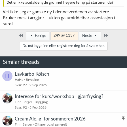
Det er ikke acetaldehyde grunnet høyere temp på starteren da?
Vet ikke. Jeg er ganske ny i denne verdenen av startere.
Bruker mest tørrgjær. Lukten ga umiddelbar assosiasjon til
surøl.
Først
Siste
249 av 1137
Forrige
Neste
Du må logge inn eller registrere deg for å svare her.
Similar threads
Lavkarbo Kölsch
H
HaHe
Brygging
Svar
27
9 Sep 2025
Interesse for kurs/workshop i gjærfrysing?
Finn Berger
Brygging
Svar
92
5 Feb 2026
Cream Ale, øl for sommeren 2026
l
Finn Berger
Øltyper og øl generelt