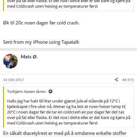
over på fat eller flaske. Er det noe i dette eller er det bare og kjøre på
med Coldcrash uten heising av temperaturer først
Øk til 20c noen dager før cold crash.
Sent from my iPhone using Tapatalk
Mats Ø.
14 Okt 2017
#4.971
Torbjørn Aasen skrev:
Hallo jeg har hatt 60 liter under gjæret jule øl stående på 12°C i
kjøleskapet i fire uker nå. Mener og ha lest at noen heiser temp til
20°C i noen dager før de tar en coldcrash en par dager før det tas
over på fat eller flaske. Er det noe i dette eller er det bare og kjøre på
med Coldcrash uten heising av temperaturer først
En såkalt diacetylrest er med på å omdanne enkelte stoffer