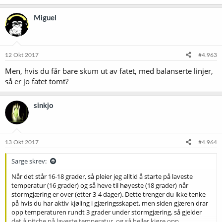
Miguel
12 Okt 2017
#4.963
Men, hvis du får bare skum ut av fatet, med balanserte linjer,
så er jo fatet tomt?
sinkjo
13 Okt 2017
#4.964
Sarge skrev:
Når det står 16-18 grader, så pleier jeg alltid å starte på laveste
temperatur (16 grader) og så heve til høyeste (18 grader) når
stormgjæring er over (etter 3-4 dager). Dette trenger du ikke tenke
på hvis du har aktiv kjøling i gjæringsskapet, men siden gjæren drar
opp temperaturen rundt 3 grader under stormgjæring, så gjelder
det å pitche på laveste temperatur, og så heller kjøre opp