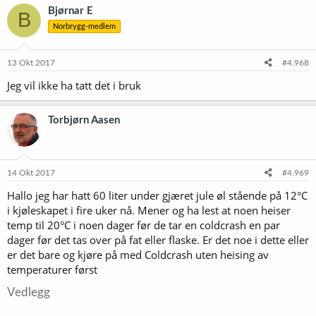
Bjørnar E
B
Norbrygg-medlem
13 Okt 2017
#4.968
Jeg vil ikke ha tatt det i bruk
Torbjørn Aasen
14 Okt 2017
#4.969
Hallo jeg har hatt 60 liter under gjæret jule øl stående på 12°C
i kjøleskapet i fire uker nå. Mener og ha lest at noen heiser
temp til 20°C i noen dager før de tar en coldcrash en par
dager før det tas over på fat eller flaske. Er det noe i dette eller
er det bare og kjøre på med Coldcrash uten heising av
temperaturer først
Vedlegg