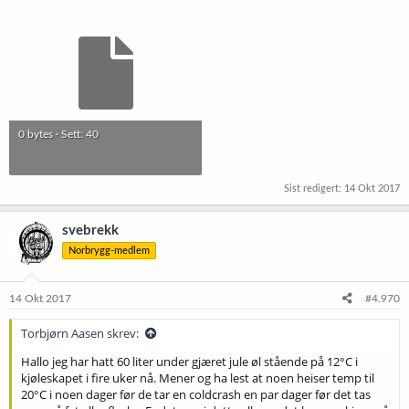
0 bytes · Sett: 40
Sist redigert:
14 Okt 2017
svebrekk
Norbrygg-medlem
14 Okt 2017
#4.970
Torbjørn Aasen skrev:
Hallo jeg har hatt 60 liter under gjæret jule øl stående på 12°C i
kjøleskapet i fire uker nå. Mener og ha lest at noen heiser temp til
20°C i noen dager før de tar en coldcrash en par dager før det tas