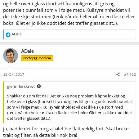
og helle over i glass (bortsett fra muligens litt gris og
potensielt bunnfall som vil følge med). Kullsyreinnholdet vil
det ikke skje stort med (tenk når du heller øl fra en flaske eller
boks: Ølet er jo ikke dødt idet det treffer glasset ditt..).
R
ADale
e
a
k
ADale
s
Norbrygg-medlem
j
o
n
e
12 Okt 2017
#4.962
r
:
glennrlie skrev:
Snakker du om fat nå? Det er ikke noe problem å åpne lokket og
helle over i glass (bortsett fra muligens litt gris og potensielt bunnfall
som vil følge med). Kullsyreinnholdet vil det ikke skje stort med
(tenk når du heller øl fra en flaske eller boks: Ølet er jo ikke dødt idet
det treffer glasset ditt..).
ja, hadde det for meg at ølet ble flatt veldig fort. Skal bruke
trakt og filter, så dette blir nok bra!