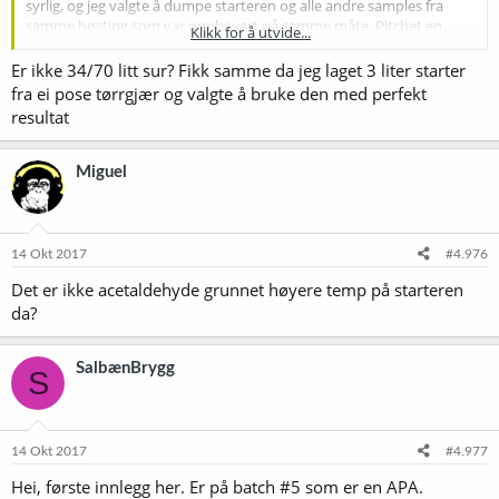
syrlig, og jeg valgte å dumpe starteren og alle andre samples fra
samme høsting som var oppbevart på samme måte. Pitchet en
Klikk for å utvide...
pose tørrgjær W-34/70 istedenfor.
Er ikke 34/70 litt sur? Fikk samme da jeg laget 3 liter starter
Nå lurer jeg: Er det noen måte å avsløre slik sur gjær på uten å kaste
fra ei pose tørrgjær og valgte å bruke den med perfekt
bort tid, DME og gjærnæring?
resultat
Miguel
14 Okt 2017
#4.976
Det er ikke acetaldehyde grunnet høyere temp på starteren
da?
SalbænBrygg
S
14 Okt 2017
#4.977
Hei, første innlegg her. Er på batch #5 som er en APA.