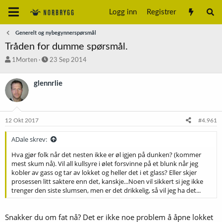
Logg inn
Registrer
Generelt og nybegynnerspørsmål
Tråden for dumme spørsmål.
T
S
1Morten
23 Sep 2014
r
t
å
a
glennrlie
d
r
s
t
t
d
a
a
12 Okt 2017
#4.961
r
t
t
o
ADale skrev:
e
r
Hva gjør folk når det nesten ikke er øl igjen på dunken? (kommer
mest skum nå). Vil all kullsyre i ølet forsvinne på et blunk når jeg
kobler av gass og tar av lokket og heller det i et glass? Eller skjer
prosessen litt saktere enn det, kanskje...Noen vil sikkert si jeg ikke
trenger den siste slumsen, men er det drikkelig, så vil jeg ha det...
Snakker du om fat nå? Det er ikke noe problem å åpne lokket