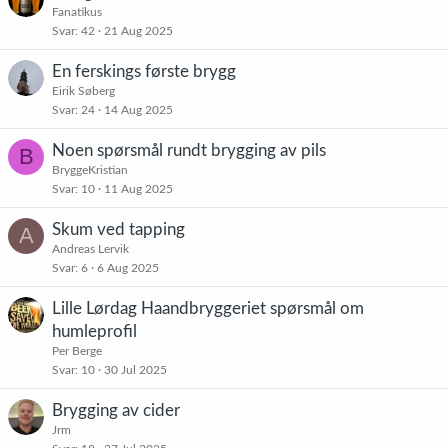
Fanatikus
Svar
42
21 Aug 2025
En ferskings første brygg
Eirik Søberg
Svar
24
14 Aug 2025
Noen spørsmål rundt brygging av pils
B
BryggeKristian
Svar
10
11 Aug 2025
Skum ved tapping
A
Andreas Lervik
Svar
6
6 Aug 2025
Lille Lørdag Haandbryggeriet spørsmål om
humleprofil
Per Berge
Svar
10
30 Jul 2025
Brygging av cider
Jrm