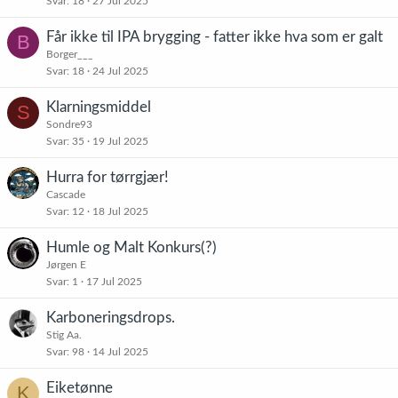
Svar
18
27 Jul 2025
Får ikke til IPA brygging - fatter ikke hva som er galt
B
Borger___
Svar
18
24 Jul 2025
Klarningsmiddel
S
Sondre93
Svar
35
19 Jul 2025
Hurra for tørrgjær!
Cascade
Svar
12
18 Jul 2025
Humle og Malt Konkurs(?)
Jørgen E
Svar
1
17 Jul 2025
Karboneringsdrops.
Stig Aa.
Svar
98
14 Jul 2025
Eiketønne
K