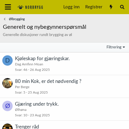
Logg inn
Registrer
Ølbrygging
Generelt og nybegynnerspørsmål
Generelle diskusjoner rundt brygging av øl
Filtrering
Kjøleskap for gjæringskar.
D
Dag Arnfinn Moan
Svar
46
26 Aug 2025
80 min Kok, er det nødvendig ?
Per Berge
Svar
5
25 Aug 2025
Gjæring under trykk.
Ø
Ølhøna
Svar
10
23 Aug 2025
Trenger råd