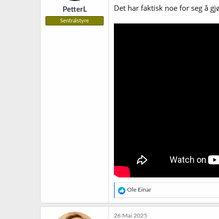
Det har faktisk noe for seg å g
PetterL
Sentralstyre
R
Ole Einar
e
a
k
26 Mai 2025