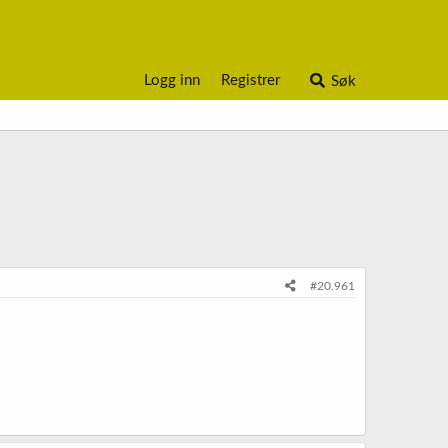
Logg inn
Registrer
Søk
#20.961