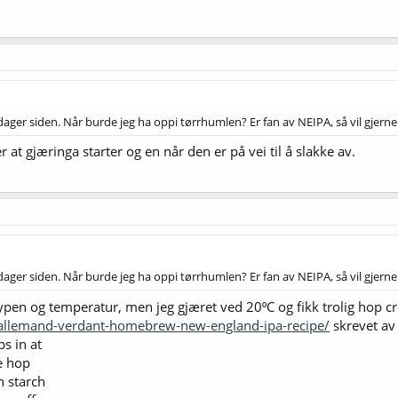
ager siden. Når burde jeg ha oppi tørrhumlen? Er fan av NEIPA, så vil gjerne 
 at gjæringa starter og en når den er på vei til å slakke av.
ager siden. Når burde jeg ha oppi tørrhumlen? Er fan av NEIPA, så vil gjerne 
ypen og temperatur, men jeg gjæret ved 20⁰C og fikk trolig hop cr
/lallemand-verdant-homebrew-new-england-ipa-recipe/
skrevet a
s in at
e hop
n starch