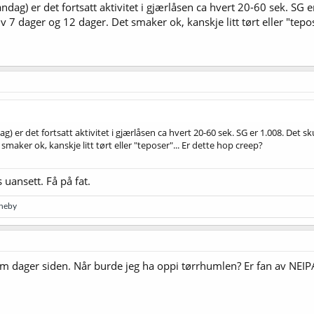
ndag) er det fortsatt aktivitet i gjærlåsen ca hvert 20-60 sek. SG 
v 7 dager og 12 dager. Det smaker ok, kanskje litt tørt eller "tepos
) er det fortsatt aktivitet i gjærlåsen ca hvert 20-60 sek. SG er 1.008. Det s
smaker ok, kanskje litt tørt eller "teposer"... Er dette hop creep?
s uansett. Få på fat.
gneby
m dager siden. Når burde jeg ha oppi tørrhumlen? Er fan av NEIPA, 