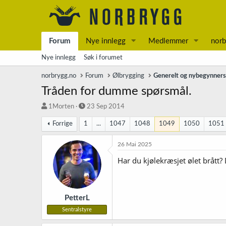
Forum
Nye innlegg
Medlemmer
norb
Nye innlegg
Søk i forumet
norbrygg.no
Forum
Ølbrygging
Generelt og nybegynner
Tråden for dumme spørsmål.
T
S
1Morten
23 Sep 2014
r
t
Forrige
1
...
1047
1048
1049
1050
1051
å
a
d
r
s
t
26 Mai 2025
t
d
Har du kjølekræsjet ølet brått
a
a
r
t
t
o
e
r
PetterL
Sentralstyre