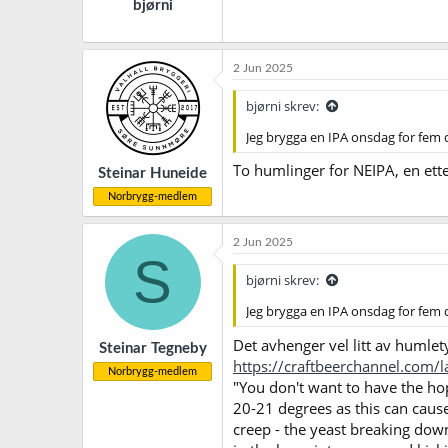
bjørni
:
2 Jun 2025
bjørni skrev:
Jeg brygga en IPA onsdag for fem d
To humlinger for NEIPA, en etter
Steinar Huneide
Norbrygg-medlem
2 Jun 2025
S
bjørni skrev:
Jeg brygga en IPA onsdag for fem d
Det avhenger vel litt av humlet
Steinar Tegneby
https://craftbeerchannel.com
Norbrygg-medlem
"You don't want to have the hop
20-21 degrees as this can caus
creep - the yeast breaking dow