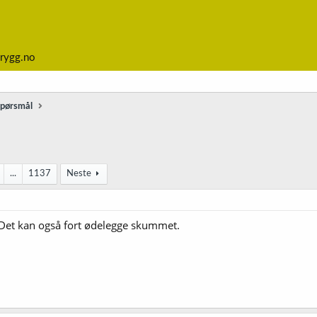
rygg.no
spørsmål
...
1137
Neste
? Det kan også fort ødelegge skummet.