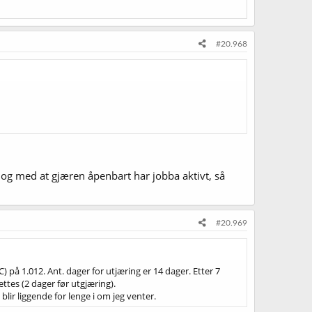
#20.968
i og med at gjæren åpenbart har jobba aktivt, så
#20.969
 på 1.012. Ant. dager for utjæring er 14 dager. Etter 7
ttes (2 dager før utgjæring).
lir liggende for lenge i om jeg venter.