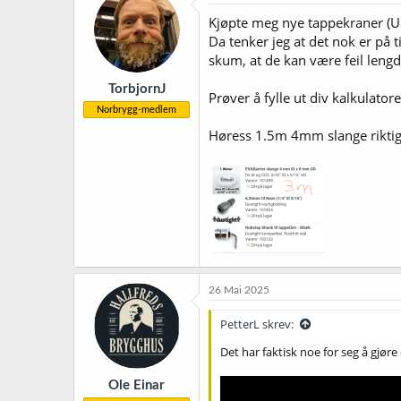
s
j
Kjøpte meg nye tappekraner (Ul
o
Da tenker jeg at det nok er på 
n
skum, at de kan være feil lengd
e
r
TorbjornJ
:
Prøver å fylle ut div kalkulatore
Norbrygg-medlem
Høress 1.5m 4mm slange riktig u
26 Mai 2025
PetterL skrev:
Det har faktisk noe for seg å gjør
Ole Einar