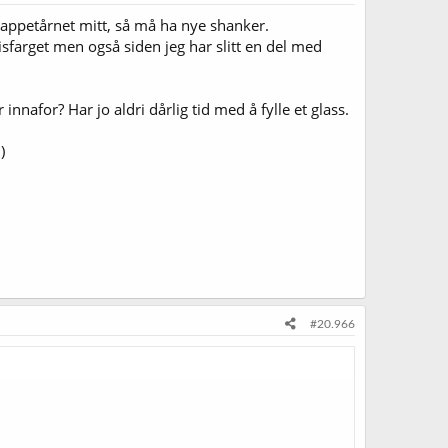
tappetårnet mitt, så må ha nye shanker.
isfarget men også siden jeg har slitt en del med
 innafor? Har jo aldri dårlig tid med å fylle et glass.
)
#20.966