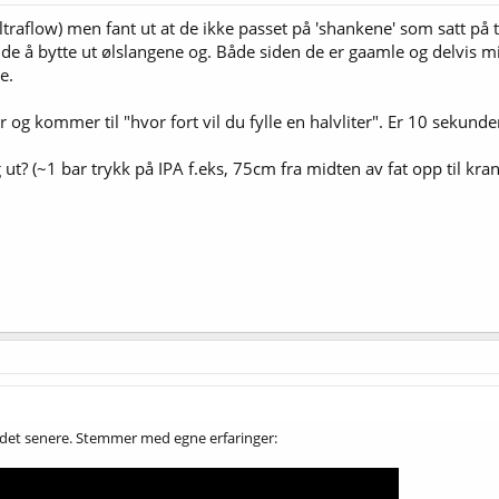
traflow) men fant ut at de ikke passet på 'shankene' som satt på 
tide å bytte ut ølslangene og. Både siden de er gaamle og delvis m
e.
r og kommer til "hvor fort vil du fylle en halvliter". Er 10 sekunder
t? (~1 bar trykk på IPA f.eks, 75cm fra midten av fat opp til kran
e det senere. Stemmer med egne erfaringer: