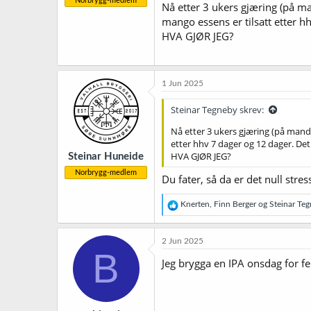
Norbrygg-medlem
Nå etter 3 ukers gjæring (på ma
mango essens er tilsatt etter hh
HVA GJØR JEG?
1 Jun 2025
Steinar Tegneby skrev:
Nå etter 3 ukers gjæring (på mandag
etter hhv 7 dager og 12 dager. Det 
HVA GJØR JEG?
Steinar Huneide
Norbrygg-medlem
Du fater, så da er det null stres
R
Knerten
,
Finn Berger
og
Steinar Te
e
a
k
2 Jun 2025
s
B
j
Jeg brygga en IPA onsdag for fe
o
n
e
r