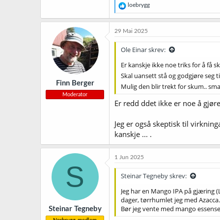
R
loebrygg
e
a
k
29 Mai 2025
s
j
Ole Einar skrev:
o
n
Er kanskje ikke noe triks for å få
e
Skal uansett stå og godgjøre seg t
r
Finn Berger
:
Mulig den blir trekt for skum.. sm
Moderator
Er redd ddet ikke er noe å gj
Jeg er også skeptisk til virkni
kanskje ... .
1 Jun 2025
S
Steinar Tegneby skrev:
Jeg har en Mango IPA på gjæring (La
dager, tørrhumlet jeg med Azacca. 
Bør jeg vente med mango essensen el
Steinar Tegneby