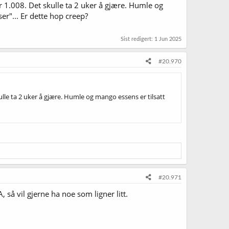
er 1.008. Det skulle ta 2 uker å gjære. Humle og
er"... Er dette hop creep?
Sist redigert:
1 Jun 2025
#20.970
kulle ta 2 uker å gjære. Humle og mango essens er tilsatt
#20.971
så vil gjerne ha noe som ligner litt.