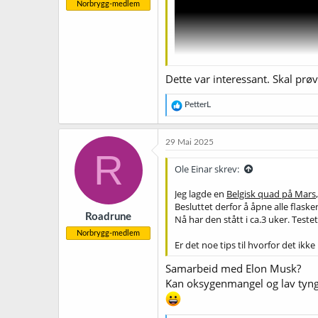
Norbrygg-medlem
Dette var interessant. Skal prø
R
PetterL
e
a
k
29 Mai 2025
s
R
j
Ole Einar skrev:
o
n
Jeg lagde en
Belgisk quad på Mars
e
Besluttet derfor å åpne alle flaske
r
Roadrune
Nå har den stått i ca.3 uker. Test
:
Norbrygg-medlem
Er det noe tips til hvorfor det ikke
Samarbeid med Elon Musk?
Kan oksygenmangel og lav tyng