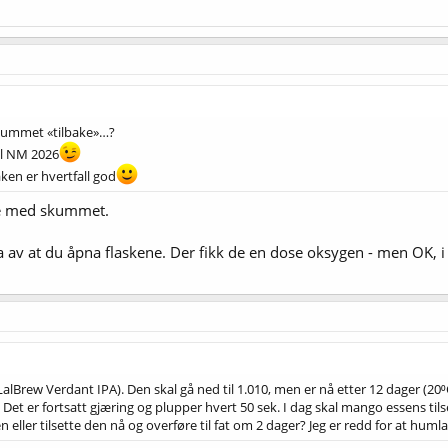
 skummet «tilbake»…?
il NM 2026
aken er hvertfall god
øre med skummet.
nga av at du åpna flaskene. Der fikk de en dose oksygen - men OK, 
lBrew Verdant IPA). Den skal gå ned til 1.010, men er nå etter 12 dager (20⁰C)
Det er fortsatt gjæring og plupper hvert 50 sek. I dag skal mango essens tilse
ler tilsette den nå og overføre til fat om 2 dager? Jeg er redd for at humla b