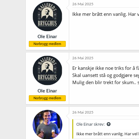
26 Mai 2025
Ikke mer brått enn vanlig. Har v
Ole Einar
Norbrygg-medlem
26 Mai 2025
Er kanskje ikke noe triks for å
Skal uansett stå og godgjøre s
Mulig den blir trekt for skum..
Ole Einar
Norbrygg-medlem
26 Mai 2025
Ole Einar skrev:
Ikke mer brått enn vanlig. Har vel b