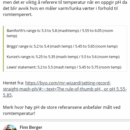
men det er viktig å referere til temperatur når en oppgir pH da
det blir avvik hvis en måler varm/lunka vørter i forhold til
romtemperert.
Bamforth’s range is: 5.3 to 5.8 (mashtemp) / 5.55 to 6.05 (room
temp)
Briggs’ range is: 5.2 to 5.4 (mash temp) / 5.45 to 5.65 (room temp)
Kunze’s range is: 5.25 to 5.35 (mash temp) / 5.5 to 5.6 (room temp)
Lewis’ statement: 5.2 to 5.5 (mash temp) / 5.45 to 5.75 (room temp)
Hentet fra:
https://byo.com/mr-wizard/setting-record-
straight-mash-ph/#:~:text=The rule-of-thumb pH,, or pH 5.55-
5.85
.
Merk hvor høy pH de store referansene anbefaler målt ved
romtemperatur!
Finn Berger