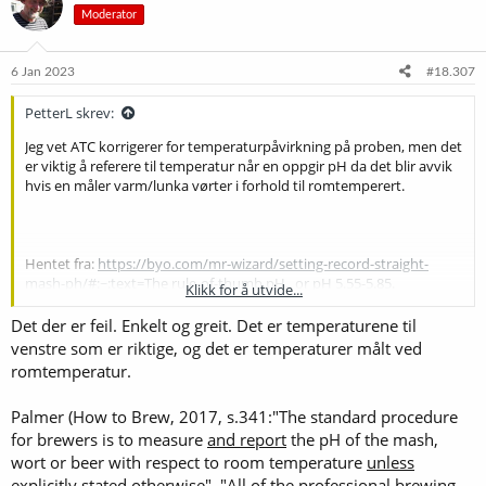
Moderator
6 Jan 2023
#18.307
PetterL skrev:
Jeg vet ATC korrigerer for temperaturpåvirkning på proben, men det
er viktig å referere til temperatur når en oppgir pH da det blir avvik
hvis en måler varm/lunka vørter i forhold til romtemperert.
Hentet fra:
https://byo.com/mr-wizard/setting-record-straight-
mash-ph/#:~:text=The rule-of-thumb pH,, or pH 5.55-5.85
.
Klikk for å utvide...
Merk hvor høy pH de store referansene anbefaler målt ved
Det der er feil. Enkelt og greit. Det er temperaturene til
romtemperatur!
venstre som er riktige, og det er temperaturer målt ved
romtemperatur.
Palmer (How to Brew, 2017, s.341:"The standard procedure
for brewers is to measure
and report
the pH of the mash,
wort or beer with respect to room temperature
unless
explicitly stated otherwise
". "All of the professional brewing