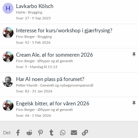
Lavkarbo Kölsch
H
HaHe
Brygging
Svar
27
9 Sep 2025
Interesse for kurs/workshop i gjærfrysing?
Finn Berger
Brygging
Svar
92
5 Feb 2026
Cream Ale, øl for sommeren 2026
l
Finn Berger
Øltyper og øl generelt
Svar
5
Mandag kl 11:13
i
s
Har AI noen plass på forumet?
t
Petter Mandt
Generelt og nybegynnerspørsmål
r
Svar
82
31 Jan 2026
e
t
Engelsk bitter, øl for våren 2026
l
Finn Berger
Øltyper og øl generelt
Svar
46
1 Mar 2026
i
s
t
Facebook
Reddit
Pinterest
Tumblr
WhatsApp
E-post
Link
Del:
r