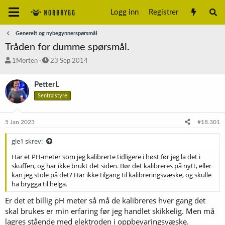
Logg inn
Registrer
Generelt og nybegynnerspørsmål
Tråden for dumme spørsmål.
T
S
1Morten
23 Sep 2014
r
t
å
a
PetterL
d
r
Sentralstyre
s
t
t
d
a
a
5 Jan 2023
#18.301
r
t
t
o
gle1 skrev:
e
r
Har et PH-meter som jeg kalibrerte tidligere i høst før jeg la det i
skuffen, og har ikke brukt det siden. Bør det kalibreres på nytt, eller
kan jeg stole på det? Har ikke tilgang til kalibreringsvæske, og skulle
ha brygga til helga.
Er det et billig pH meter så må de kalibreres hver gang det
skal brukes er min erfaring før jeg handlet skikkelig. Men må
lagres stående med elektroden i oppbevaringsvæske.