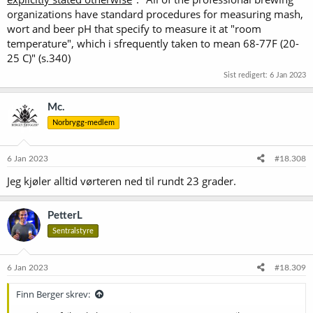
organizations have standard procedures for measuring mash,
wort and beer pH that specify to measure it at "room
temperature", which i sfrequently taken to mean 68-77F (20-
25 C)" (s.340)
Sist redigert:
6 Jan 2023
Mc.
Norbrygg-medlem
6 Jan 2023
#18.308
Jeg kjøler alltid vørteren ned til rundt 23 grader.
PetterL
Sentralstyre
6 Jan 2023
#18.309
Finn Berger skrev: