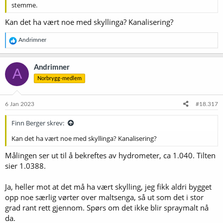
stemme.
Kan det ha vært noe med skyllinga? Kanalisering?
R
Andrimner
e
a
k
Andrimner
A
s
Norbrygg-medlem
j
o
n
e
6 Jan 2023
#18.317
r
:
Finn Berger skrev:
Kan det ha vært noe med skyllinga? Kanalisering?
Målingen ser ut til å bekreftes av hydrometer, ca 1.040. Tilten
sier 1.0388.
Ja, heller mot at det må ha vært skylling, jeg fikk aldri bygget
opp noe særlig vørter over maltsenga, så ut som det i stor
grad rant rett gjennom. Spørs om det ikke blir spraymalt nå
da.