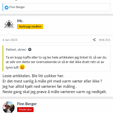
R
Finn Berger
e
a
k
Mc.
s
Norbrygg-medlem
j
o
n
e
6 Jan 2023
#18.311
r
:
PetterL skrev:
Ta en kopp kaffe eller to og les hele artikkelen jeg linket til, så ser du
at selv om dette ser overraskende ut så er det ikke dratt rett ut av
tynn luft
Leste artikkelen. Ble litt usikker her.
Er det mest vanlig å måle pH med varm vørter eller ikke ?
Jeg har alltid kjølt ned vørteren før måling .
Neste gang skal jeg prøve å måle vørteren varm og nedkjølt.
Finn Berger
Moderator