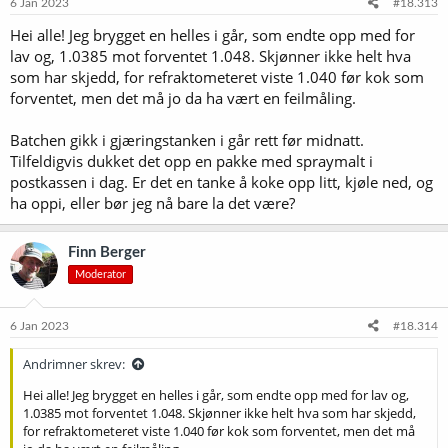
e
6 Jan 2023
#18.313
r
Hei alle! Jeg brygget en helles i går, som endte opp med for
:
lav og, 1.0385 mot forventet 1.048. Skjønner ikke helt hva
som har skjedd, for refraktometeret viste 1.040 før kok som
forventet, men det må jo da ha vært en feilmåling.
Batchen gikk i gjæringstanken i går rett før midnatt.
Tilfeldigvis dukket det opp en pakke med spraymalt i
postkassen i dag. Er det en tanke å koke opp litt, kjøle ned, og
ha oppi, eller bør jeg nå bare la det være?
Finn Berger
Moderator
6 Jan 2023
#18.314
Andrimner skrev:
Hei alle! Jeg brygget en helles i går, som endte opp med for lav og,
1.0385 mot forventet 1.048. Skjønner ikke helt hva som har skjedd,
for refraktometeret viste 1.040 før kok som forventet, men det må