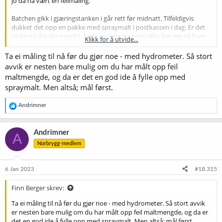
jo da ha vært en feilmåling.
Batchen gikk i gjæringstanken i går rett før midnatt. Tilfeldigvis
dukket det opp en pakke med spraymalt i postkassen i dag. Er det
en tanke å koke opp litt, kjøle ned, og ha oppi, eller bør jeg nå bare
Klikk for å utvide...
la det være?
Ta ei måling til nå før du gjør noe - med hydrometer. Så stort
avvik er nesten bare mulig om du har målt opp feil
maltmengde, og da er det en god ide å fylle opp med
spraymalt. Men altså; mål først.
R
Andrimner
e
a
k
Andrimner
A
s
Norbrygg-medlem
j
o
n
e
6 Jan 2023
#18.315
r
:
Finn Berger skrev:
Ta ei måling til nå før du gjør noe - med hydrometer. Så stort avvik
er nesten bare mulig om du har målt opp feil maltmengde, og da er
det en god ide å fylle opp med spraymalt. Men altså; mål først.