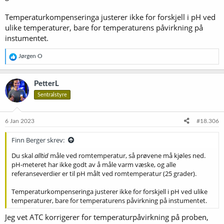
possible. They need more care than thermometers!
blog.thermoworks.com
Temperaturkompenseringa justerer ikke for forskjell i pH ved
ulike temperaturer, bare for temperaturens påvirkning på
instumentet.
https://www.milwaukeeinst.com/web/files/manual/eng/ph55_56_e
ng.pdf
R
Jørgen O
e
a
k
PetterL
s
Sentralstyre
j
o
n
e
6 Jan 2023
#18.306
r
:
Finn Berger skrev:
Du skal
alltid
måle ved romtemperatur, så prøvene må kjøles ned.
pH-meteret har ikke godt av å måle varm væske, og alle
referanseverdier er til pH målt ved romtemperatur (25 grader).
Temperaturkompenseringa justerer ikke for forskjell i pH ved ulike
temperaturer, bare for temperaturens påvirkning på instumentet.
Jeg vet ATC korrigerer for temperaturpåvirkning på proben,