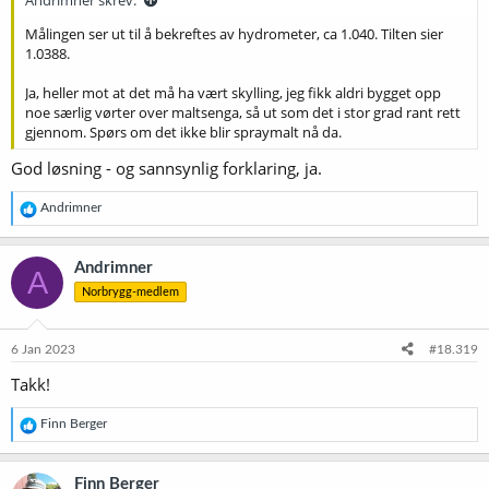
Målingen ser ut til å bekreftes av hydrometer, ca 1.040. Tilten sier
1.0388.
Ja, heller mot at det må ha vært skylling, jeg fikk aldri bygget opp
noe særlig vørter over maltsenga, så ut som det i stor grad rant rett
gjennom. Spørs om det ikke blir spraymalt nå da.
God løsning - og sannsynlig forklaring, ja.
R
Andrimner
e
a
k
Andrimner
A
s
Norbrygg-medlem
j
o
n
e
6 Jan 2023
#18.319
r
Takk!
:
R
Finn Berger
e
a
k
Finn Berger