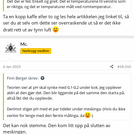
Det der er feil. Enkelt og greit. Det er temperaturene til venstre som
er riktige, og det er temperaturer målt ved romtemperatur.
Ta en kopp kaffe eller to og les hele artikkelen jeg linket til, så
ser du at selv om dette ser overraskende ut så er det ikke
dratt rett ut av tynn luft
Mc.
Norbrygg-medlem
6 Jan 2023
#18.310
Finn Berger skrev:
Teorien sier at pH skal synke med 0,1-0,2 under kok. Jeg opplever
aldri at den gjør det. Den blir liggende på det samme den starta på,
altså likt det du opplevde.
Derimot stiger pH med et par tideler under meskinga. (Hvis du ikke
venter for lenge med den første målinga, da
.)
Det kan nok stemme. Den kom litt opp på slutten av
meskingen.