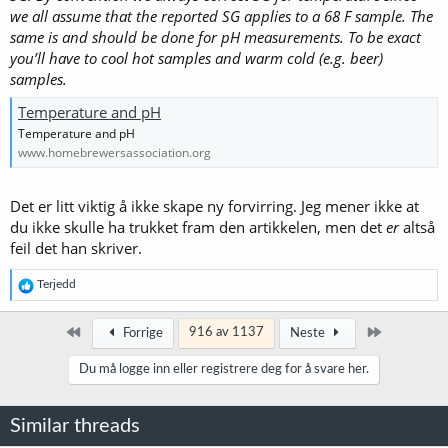
we all assume that the reported SG applies to a 68 F sample. The
same is and should be done for pH measurements. To be exact
you’ll have to cool hot samples and warm cold (e.g. beer)
samples.
Temperature and pH
Temperature and pH
www.homebrewersassociation.org
Det er litt viktig å ikke skape ny forvirring. Jeg mener ikke at
du ikke skulle ha trukket fram den artikkelen, men det
er
altså
feil det han skriver.
R
Terjedd
e
a
k
Først
Siste
916 av 1137
Forrige
Neste
s
j
Du må logge inn eller registrere deg for å svare her.
o
n
e
Similar threads
r
: