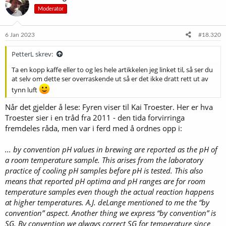
s
Moderator
j
o
n
e
6 Jan 2023
#18.320
r
:
PetterL skrev:
Ta en kopp kaffe eller to og les hele artikkelen jeg linket til, så ser du
at selv om dette ser overraskende ut så er det ikke dratt rett ut av
tynn luft
Når det gjelder å lese: Fyren viser til Kai Troester. Her er hva
Troester sier i en tråd fra 2011 - den tida forvirringa
fremdeles råda, men var i ferd med å ordnes opp i:
... by convention pH values in brewing are reported as the pH of
a room temperature sample. This arises from the laboratory
practice of cooling pH samples before pH is tested. This also
means that reported pH optima and pH ranges are for room
temperature samples even though the actual reaction happens
at higher temperatures. A.J. deLange mentioned to me the “by
convention” aspect. Another thing we express “by convention” is
SG. By convention we always correct SG for temperature since