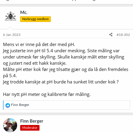
Mc.
Norbrygg-medlem
6 Jan 2023
#18.302
Mens vi er inne på det der med pH.
Jeg justerte inn pH til 5.4 under mesking. Siste måling var
under utmesk før skylling. Skulle kanskje målt etter skylling
og justert ned ett hakk kanskje.
Målte pH etter kok før jeg tilsatte gjær og da lå den fremdeles
på 5.4.
Jeg trodde kanskje at pH burde ha sunket litt under kok ?
Har nytt pH meter og kalibrerte før måling.
R
Finn Berger
e
a
k
Finn Berger
s
Moderator
j
o