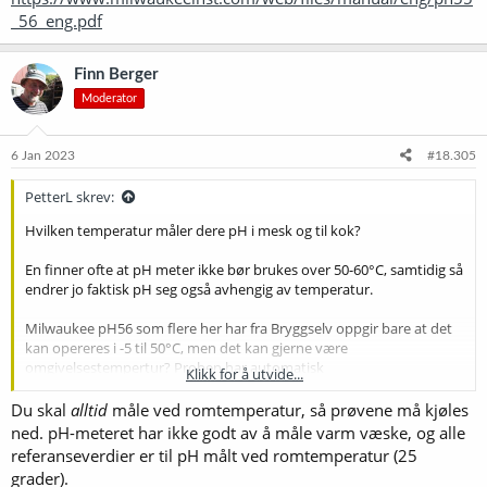
_56_eng.pdf
Finn Berger
Moderator
6 Jan 2023
#18.305
PetterL skrev:
Hvilken temperatur måler dere pH i mesk og til kok?
En finner ofte at pH meter ikke bør brukes over 50-60°C, samtidig så
endrer jo faktisk pH seg også avhengig av temperatur.
Milwaukee pH56 som flere her har fra Bryggselv oppgir bare at det
kan opereres i -5 til 50°C, men det kan gjerne være
omgivelsestempertur? Proben har automatisk
Klikk for å utvide...
temperaturkompensering opp til 60°C
Du skal
alltid
måle ved romtemperatur, så prøvene må kjøles
ned. pH-meteret har ikke godt av å måle varm væske, og alle
pH Meter Care and Common Mistakes
referanseverdier er til pH målt ved romtemperatur (25
Learn about common mistakes that people make with pH
grader).
meters and how to avoid them for the best product life