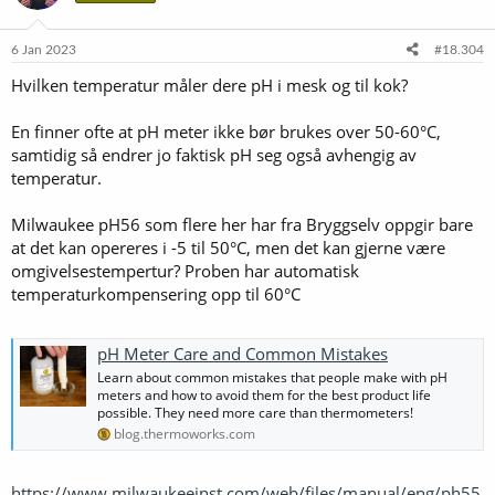
6 Jan 2023
#18.304
Hvilken temperatur måler dere pH i mesk og til kok?
En finner ofte at pH meter ikke bør brukes over 50-60°C,
samtidig så endrer jo faktisk pH seg også avhengig av
temperatur.
Milwaukee pH56 som flere her har fra Bryggselv oppgir bare
at det kan opereres i -5 til 50°C, men det kan gjerne være
omgivelsestempertur? Proben har automatisk
temperaturkompensering opp til 60°C
pH Meter Care and Common Mistakes
Learn about common mistakes that people make with pH
meters and how to avoid them for the best product life
possible. They need more care than thermometers!
blog.thermoworks.com
https://www.milwaukeeinst.com/web/files/manual/eng/ph55