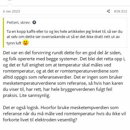
6 Jan 2023
#18.312
PetterL skrev:
Ta en kopp kaffe eller to og les hele artikkelen jeg linket til, så ser du
at selv om dette ser overraskende ut så er det ikke dratt rett ut av
tynn luft
Det var en del forvirring rundt dette for en god del år siden,
og folk opererte med begge systemer. Det blei det retta opp i,
og det er full enighet om at temperatur skal måles ved
romtemperatur, og at det er romtemperaturverdiene som
alltid oppgis som referanseverdier. Det er ingen som bruker
mesketemperaturverdiene som referanse, så hvis han karen
du viser til, har rett, har hele bryggerverdenen fulgt feil
praksis. Lite sannsynlig.
Det er også logisk. Hvorfor bruke mesketempverdien som
referanse når du må måle ved romtemperatur hvis du ikke vil
forkorte livet til elektroden vesentlig?