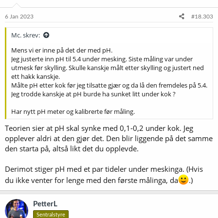
n
e
6 Jan 2023
#18.303
r
:
Mc. skrev:
Mens vi er inne på det der med pH.
Jeg justerte inn pH til 5.4 under mesking. Siste måling var under
utmesk før skylling. Skulle kanskje målt etter skylling og justert ned
ett hakk kanskje.
Målte pH etter kok før jeg tilsatte gjær og da lå den fremdeles på 5.4.
Jeg trodde kanskje at pH burde ha sunket litt under kok ?
Har nytt pH meter og kalibrerte før måling.
Teorien sier at pH skal synke med 0,1-0,2 under kok. Jeg
opplever aldri at den gjør det. Den blir liggende på det samme
den starta på, altså likt det du opplevde.
Derimot stiger pH med et par tideler under meskinga. (Hvis
du ikke venter for lenge med den første målinga, da
.)
PetterL
Sentralstyre