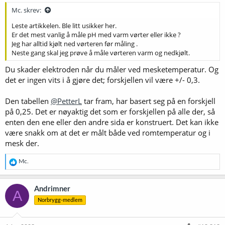
Mc. skrev:
Leste artikkelen. Ble litt usikker her.
Er det mest vanlig å måle pH med varm vørter eller ikke ?
Jeg har alltid kjølt ned vørteren før måling .
Neste gang skal jeg prøve å måle vørteren varm og nedkjølt.
Du skader elektroden når du måler ved mesketemperatur. Og
det er ingen vits i å gjøre det; forskjellen vil være +/- 0,3.
Den tabellen
@PetterL
tar fram, har basert seg på en forskjell
på 0,25. Det er nøyaktig det som er forskjellen på alle der, så
enten den ene eller den andre sida er konstruert. Det kan ikke
være snakk om at det er målt både ved romtemperatur og i
mesk der.
R
Mc.
e
a
k
Andrimner
A
s
Norbrygg-medlem
j
o
n