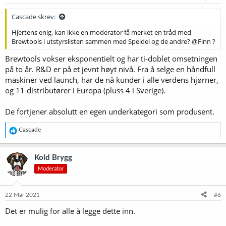
Cascade skrev:
Hjertens enig, kan ikke en moderator få merket en tråd med
Brewtools i utstyrslisten sammen med Speidel og de andre? @Finn ?
Brewtools vokser eksponentielt og har ti-doblet omsetningen
på to år. R&D er på et jevnt høyt nivå. Fra å selge en håndfull
maskiner ved launch, har de nå kunder i alle verdens hjørner,
og 11 distributører i Europa (pluss 4 i Sverige).
De fortjener absolutt en egen underkategori som produsent.
R
Cascade
e
a
k
Kold Brygg
s
Moderator
j
o
n
e
22 Mar 2021
#6
r
Det er mulig for alle å legge dette inn.
: