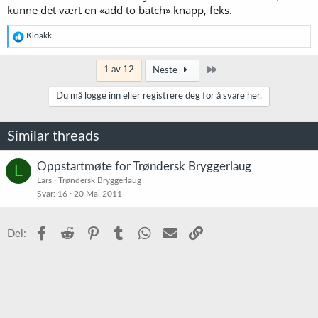
kunne det vært en «add to batch» knapp, feks.
R
Kloakk
e
a
k
Siste
1 av 12
Neste
s
j
Du må logge inn eller registrere deg for å svare her.
o
n
e
Similar threads
r
:
Oppstartmøte for Trøndersk Bryggerlaug
L
Lars
Trøndersk Bryggerlaug
Svar
16
20 Mai 2011
Facebook
Reddit
Pinterest
Tumblr
WhatsApp
E-post
Link
Del: