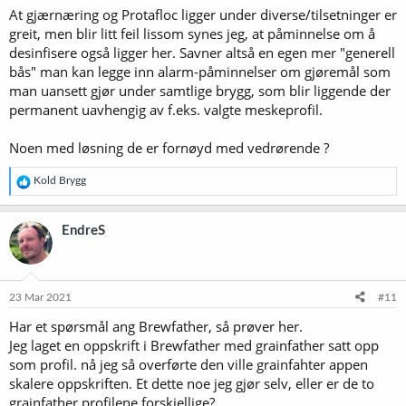
At gjærnæring og Protafloc ligger under diverse/tilsetninger er
greit, men blir litt feil lissom synes jeg, at påminnelse om å
desinfisere også ligger her. Savner altså en egen mer "generell
bås" man kan legge inn alarm-påminnelser om gjøremål som
man uansett gjør under samtlige brygg, som blir liggende der
permanent uavhengig av f.eks. valgte meskeprofil.
Noen med løsning de er fornøyd med vedrørende ?
R
Kold Brygg
e
a
k
EndreS
s
j
o
n
e
23 Mar 2021
#11
r
Har et spørsmål ang Brewfather, så prøver her.
:
Jeg laget en oppskrift i Brewfather med grainfather satt opp
som profil. nå jeg så overførte den ville grainfahter appen
skalere oppskriften. Et dette noe jeg gjør selv, eller er de to
grainfather profilene forskjellige?