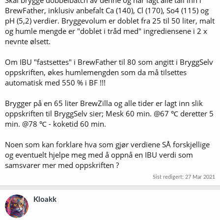
Skal brygge dobbelbatch av denne og har lagt alle tall inn i
BrewFather, inklusiv anbefalt Ca (140), Cl (170), So4 (115) og
pH (5,2) verdier. Bryggevolum er doblet fra 25 til 50 liter, malt
og humle mengde er "doblet i tråd med" ingrediensene i 2 x
nevnte ølsett.
Om IBU "fastsettes" i BrewFather til 80 som angitt i BryggSelv
oppskriften, økes humlemengden som da må tilsettes
automatisk med 550 % i BF !!!
Brygger på en 65 liter BrewZilla og alle tider er lagt inn slik
oppskriften til BryggSelv sier; Mesk 60 min. @67 ℃ deretter 5
min. @78 ℃ - koketid 60 min.
Noen som kan forklare hva som gjør verdiene SÅ forskjellige
og eventuelt hjelpe meg med å oppnå en IBU verdi som
samsvarer mer med oppskriften ?
Sist redigert:
27 Mar 2021
Kloakk