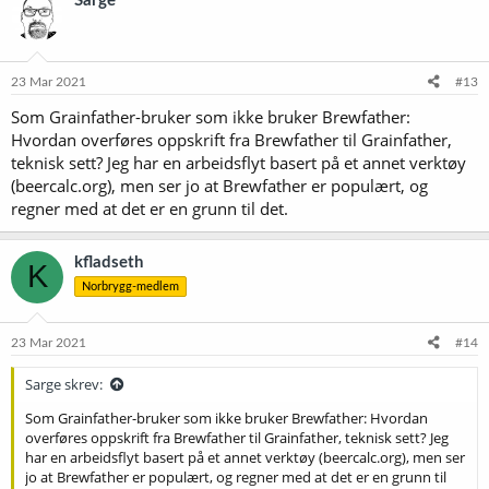
Sarge
s
j
o
n
e
23 Mar 2021
#13
r
Som Grainfather-bruker som ikke bruker Brewfather:
:
Hvordan overføres oppskrift fra Brewfather til Grainfather,
teknisk sett? Jeg har en arbeidsflyt basert på et annet verktøy
(beercalc.org), men ser jo at Brewfather er populært, og
regner med at det er en grunn til det.
kfladseth
K
Norbrygg-medlem
23 Mar 2021
#14
Sarge skrev:
Som Grainfather-bruker som ikke bruker Brewfather: Hvordan
overføres oppskrift fra Brewfather til Grainfather, teknisk sett? Jeg
har en arbeidsflyt basert på et annet verktøy (beercalc.org), men ser
jo at Brewfather er populært, og regner med at det er en grunn til