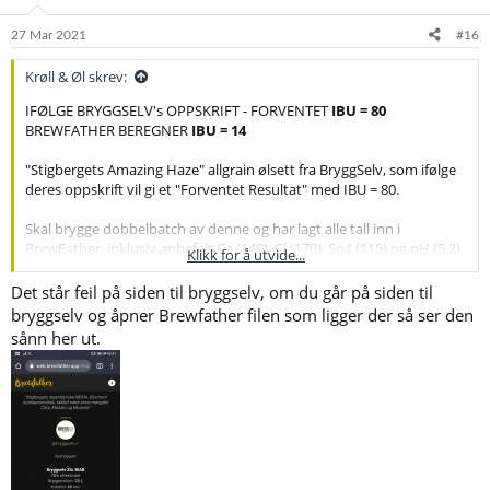
27 Mar 2021
#16
Krøll & Øl skrev:
IFØLGE BRYGGSELV's OPPSKRIFT - FORVENTET
IBU = 80
BREWFATHER BEREGNER
IBU = 14
"Stigbergets Amazing Haze" allgrain ølsett fra BryggSelv, som ifølge
deres oppskrift vil gi et "Forventet Resultat" med IBU = 80.
Skal brygge dobbelbatch av denne og har lagt alle tall inn i
BrewFather, inklusiv anbefalt Ca (140), Cl (170), So4 (115) og pH (5,2)
Klikk for å utvide...
verdier. Bryggevolum er doblet fra 25 til 50 liter, malt og humle
mengde er "doblet i tråd med" ingrediensene i 2 x nevnte ølsett.
Det står feil på siden til bryggselv, om du går på siden til
bryggselv og åpner Brewfather filen som ligger der så ser den
Om IBU "fastsettes" i BrewFather til 80 som angitt i BryggSelv
sånn her ut.
oppskriften, økes humlemengden som da må tilsettes automatisk
med 550 % i BF !!!
Brygger på en 65 liter BrewZilla og alle tider er lagt inn slik
oppskriften til BryggSelv sier; Mesk 60 min. @67 ℃ deretter 5 min.
@78 ℃ - koketid 60 min.
Noen som kan forklare hva som gjør verdiene SÅ forskjellige og