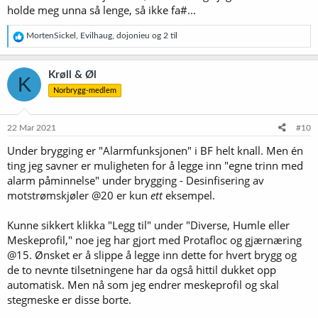
holde meg unna så lenge, så ikke fa#...
R
MortenSickel
,
Evilhaug
,
dojonieu
og 2 til
e
a
k
Krøll & Øl
K
s
Norbrygg-medlem
j
o
n
e
22 Mar 2021
#10
r
Under brygging er "Alarmfunksjonen" i BF helt knall. Men én
:
ting jeg savner er muligheten for å legge inn "egne trinn med
alarm påminnelse" under brygging - Desinfisering av
motstrømskjøler @20 er kun
ett
eksempel.
Kunne sikkert klikka "Legg til" under "Diverse, Humle eller
Meskeprofil," noe jeg har gjort med Protafloc og gjærnæring
@15. Ønsket er å slippe å legge inn dette for hvert brygg og
de to nevnte tilsetningene har da også hittil dukket opp
automatisk. Men nå som jeg endrer meskeprofil og skal
stegmeske er disse borte.