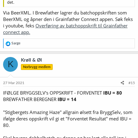
det.
Via BeerXML. I Brewfather lagrer du batchoppskriften som
BeerXML og åpner den i Grainfather Connect appen. Søk feks
i youtube, feks
Overføring av batchoppskrift til Grainfather
connect app.
R
Sarge
e
a
k
Krøll & Øl
K
s
Norbrygg-medlem
j
o
n
e
27 Mar 2021
#15
r
IFØLGE BRYGGSELV's OPPSKRIFT - FORVENTET
IBU = 80
:
BREWFATHER BEREGNER
IBU = 14
"Stigbergets Amazing Haze" allgrain ølsett fra BryggSelv, som
ifølge deres oppskrift vil gi et "Forventet Resultat" med IBU =
80.