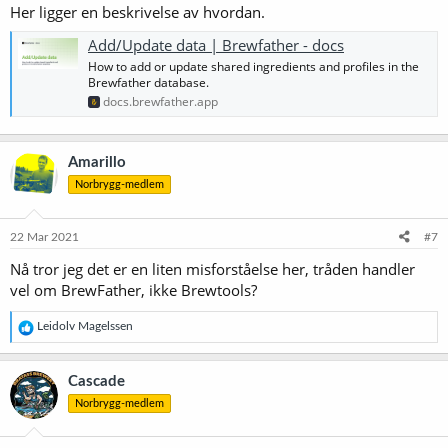
Her ligger en beskrivelse av hvordan.
Add/Update data | Brewfather - docs
How to add or update shared ingredients and profiles in the
Brewfather database.
docs.brewfather.app
Amarillo
Norbrygg-medlem
22 Mar 2021
#7
Nå tror jeg det er en liten misforståelse her, tråden handler
vel om BrewFather, ikke Brewtools?
R
Leidolv Magelssen
e
a
k
Cascade
s
Norbrygg-medlem
j
o
n