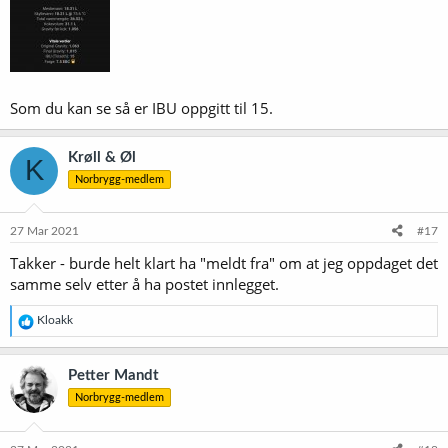
eventuelt hjelpe meg med å oppnå en IBU verdi som samsvarer mer
med oppskriften ?
Som du kan se så er IBU oppgitt til 15.
Krøll & Øl
K
Norbrygg-medlem
27 Mar 2021
#17
Takker - burde helt klart ha "meldt fra" om at jeg oppdaget det
samme selv etter å ha postet innlegget.
R
Kloakk
e
a
k
Petter Mandt
s
Norbrygg-medlem
j
o
n
e