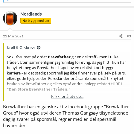
e
a
k
Nordlands
s
Norbrygg-medlem
j
o
n
e
22 Mar 2021
#3
r
:
Krøll & Øl skrev:
Søk i forumet på ordet
Brewfather
gir en del treff - men i ulike
tråder. Uten sammenligningsgrunnlag for øvrig, da jeg hittil kun har
benyttet meg av Brewfather i løpet av en relativt kort brygge
karriere - er det stadig spørsmål jeg ikke finner svar på, selv på BF's.
ellers gode hjelpesider. Foreslår derfor å samle spørsmål tilknyttet
bruken av BrewFather og ellers også andre innlegg relatert til BF i
"Den Store BrewFather Tråden."
Klikk for å utvide...
Tanken er at tråden kanskje kan være nyttig hjelpemiddel for nye og
uerfarne brukere av BrewFather. Etter hvert kanskje erfarne brukere
Brewfather har en ganske aktiv facebook gruppe "Brewfather
også kan dra nytte av den, om også "Tips & Tricks-Innlegg" postes
Group" hvor også utvikleren Thomas Gangsøy tilsynelatende
her - og aldri engang visste de savnet.
daglig svarer på spørsmål, regner med en del spørsmål
havner der.
Ansvaret for om, og eventuelt hvilken retning tråden tar, foreslås
likelig fordelt mellom Fremtid & Moderator