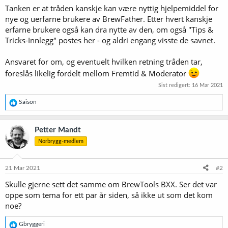
Tanken er at tråden kanskje kan være nyttig hjelpemiddel for
nye og uerfarne brukere av BrewFather. Etter hvert kanskje
erfarne brukere også kan dra nytte av den, om også "Tips &
Tricks-Innlegg" postes her - og aldri engang visste de savnet.
Ansvaret for om, og eventuelt hvilken retning tråden tar,
foreslås likelig fordelt mellom Fremtid & Moderator
Sist redigert:
16 Mar 2021
R
Saison
e
a
k
Petter Mandt
s
Norbrygg-medlem
j
o
n
e
21 Mar 2021
#2
r
Skulle gjerne sett det samme om BrewTools BXX. Ser det var
:
oppe som tema for ett par år siden, så ikke ut som det kom
noe?
R
Gbryggeri