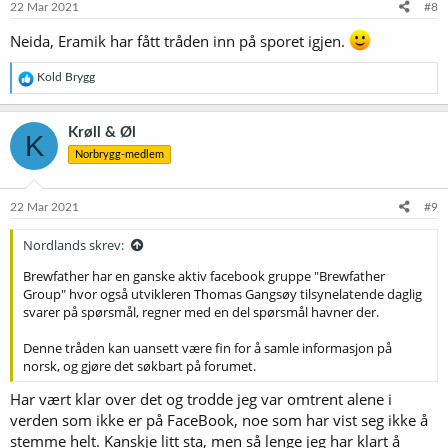
e
22 Mar 2021
#8
r
:
Neida, Eramik har fått tråden inn på sporet igjen.
R
Kold Brygg
e
a
k
Krøll & Øl
K
s
Norbrygg-medlem
j
o
n
e
22 Mar 2021
#9
r
:
Nordlands skrev:
Brewfather har en ganske aktiv facebook gruppe "Brewfather
Group" hvor også utvikleren Thomas Gangsøy tilsynelatende daglig
svarer på spørsmål, regner med en del spørsmål havner der.
Denne tråden kan uansett være fin for å samle informasjon på
norsk, og gjøre det søkbart på forumet.
Har vært klar over det og trodde jeg var omtrent alene i
verden som ikke er på FaceBook, noe som har vist seg ikke å
stemme helt. Kanskje litt sta, men så lenge jeg har klart å