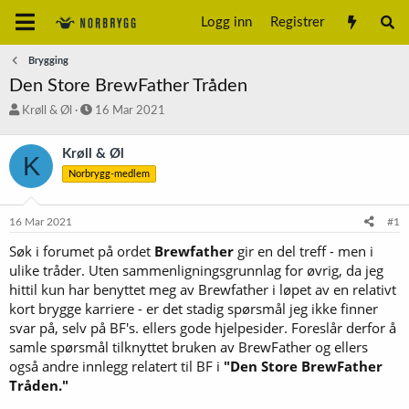
Logg inn
Registrer
Brygging
Den Store BrewFather Tråden
T
S
Krøll & Øl
16 Mar 2021
r
t
å
a
Krøll & Øl
K
d
r
Norbrygg-medlem
s
t
t
d
a
a
16 Mar 2021
#1
r
t
t
o
Søk i forumet på ordet
Brewfather
gir en del treff - men i
e
ulike tråder. Uten sammenligningsgrunnlag for øvrig, da jeg
r
hittil kun har benyttet meg av Brewfather i løpet av en relativt
kort brygge karriere - er det stadig spørsmål jeg ikke finner
svar på, selv på BF's. ellers gode hjelpesider. Foreslår derfor å
samle spørsmål tilknyttet bruken av BrewFather og ellers
også andre innlegg relatert til BF i
"Den Store BrewFather
Tråden."