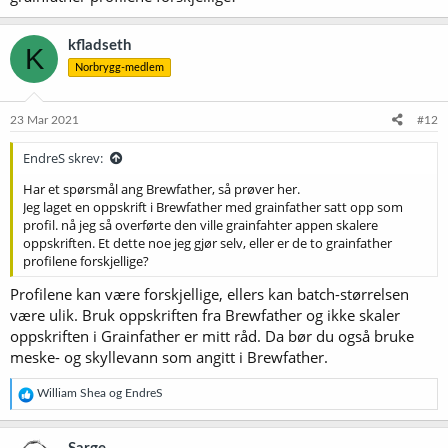
kfladseth
K
Norbrygg-medlem
23 Mar 2021
#12
EndreS skrev:
Har et spørsmål ang Brewfather, så prøver her.
Jeg laget en oppskrift i Brewfather med grainfather satt opp som
profil. nå jeg så overførte den ville grainfahter appen skalere
oppskriften. Et dette noe jeg gjør selv, eller er de to grainfather
profilene forskjellige?
Profilene kan være forskjellige, ellers kan batch-størrelsen
være ulik. Bruk oppskriften fra Brewfather og ikke skaler
oppskriften i Grainfather er mitt råd. Da bør du også bruke
meske- og skyllevann som angitt i Brewfather.
R
William Shea
og
EndreS
e
a
k