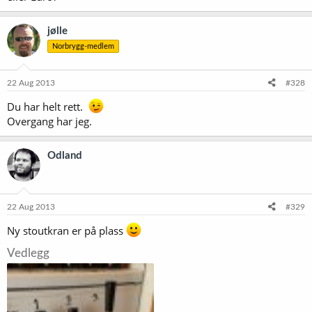
jølle
Norbrygg-medlem
22 Aug 2013
#328
Du har helt rett.
Overgang har jeg.
Odland
22 Aug 2013
#329
Ny stoutkran er på plass
Vedlegg