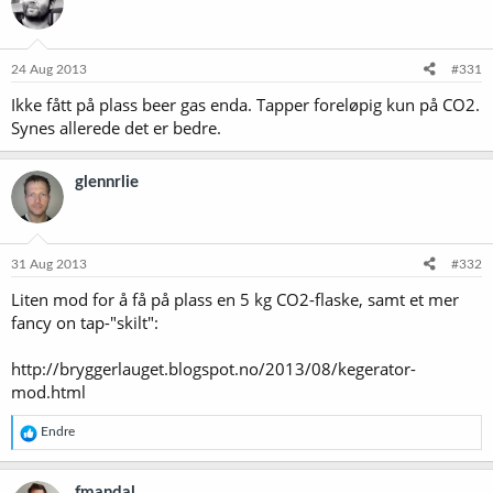
24 Aug 2013
#331
Ikke fått på plass beer gas enda. Tapper foreløpig kun på CO2.
Synes allerede det er bedre.
glennrlie
31 Aug 2013
#332
Liten mod for å få på plass en 5 kg CO2-flaske, samt et mer
fancy on tap-"skilt":
http://bryggerlauget.blogspot.no/2013/08/kegerator-
mod.html
R
Endre
e
a
k
fmandal