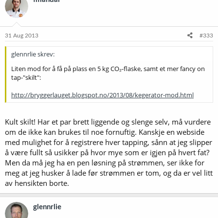
s
j
o
n
e
31 Aug 2013
#333
r
:
glennrlie skrev:
Liten mod for å få på plass en 5 kg CO₂-flaske, samt et mer fancy on
tap-"skilt":
http://bryggerlauget.blogspot.no/2013/08/kegerator-mod.html
Kult skilt! Har et par brett liggende og slenge selv, må vurdere
om de ikke kan brukes til noe fornuftig. Kanskje en webside
med mulighet for å registrere hver tapping, sånn at jeg slipper
å være fullt så usikker på hvor mye som er igjen på hvert fat?
Men da må jeg ha en pen løsning på strømmen, ser ikke for
meg at jeg husker å lade før strømmen er tom, og da er vel litt
av hensikten borte.
glennrlie