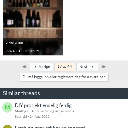
ølkjeller.jpg
974,4 KB · Sett: 1.572
Først
Siste
17 av 44
Forrige
Neste
Du må logge inn eller registrere deg for å svare her.
Similar threads
DIY prosjekt endelig ferdig
M
Mortbjer
Bilder, video og øvrige media
Svar
23
24 Aug 2025