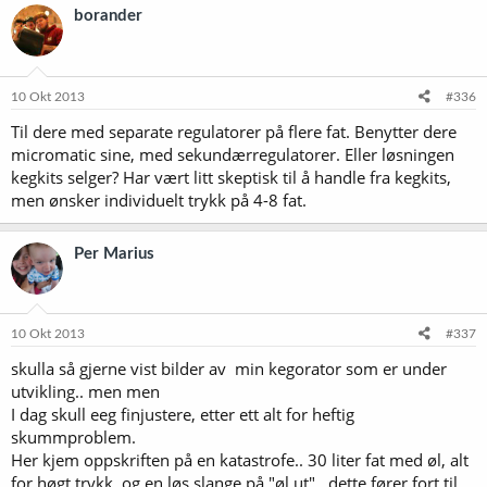
borander
10 Okt 2013
#336
Til dere med separate regulatorer på flere fat. Benytter dere
micromatic sine, med sekundærregulatorer. Eller løsningen
kegkits selger? Har vært litt skeptisk til å handle fra kegkits,
men ønsker individuelt trykk på 4-8 fat.
Per Marius
10 Okt 2013
#337
skulla så gjerne vist bilder av min kegorator som er under
utvikling.. men men
I dag skull eeg finjustere, etter ett alt for heftig
skummproblem.
Her kjem oppskriften på en katastrofe.. 30 liter fat med øl, alt
for høgt trykk, og en løs slange på "øl ut".. dette fører fort til