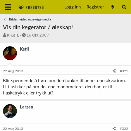
Logg inn
Registrer
Bilder, video og øvrige media
Vis din kegerator / øleskap!
T
S
Knut_E
16 Okt 2009
r
t
å
a
Ketil
d
r
s
t
t
d
a
a
22 Aug 2013
#321
r
t
t
o
Blir spennende å høre om den funker til annet enn akvarium.
e
Litt usikker på om det ene manometeret den har, er til
r
flasketrykk eller trykk ut?
Larzan
22 Aug 2013
#322