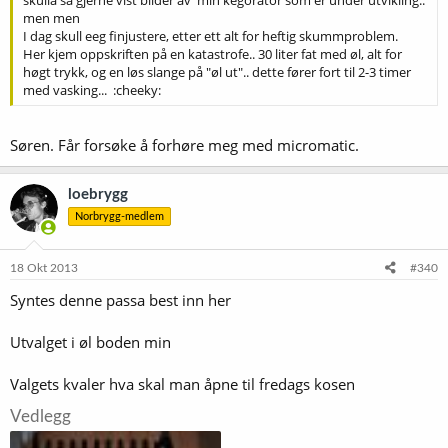
skulla så gjerne vist bilder av min kegorator som er under utvikling..
men men
I dag skull eeg finjustere, etter ett alt for heftig skummproblem.
Her kjem oppskriften på en katastrofe.. 30 liter fat med øl, alt for
høgt trykk, og en løs slange på "øl ut".. dette fører fort til 2-3 timer
med vasking... :cheeky:
Søren. Får forsøke å forhøre meg med micromatic.
loebrygg
Norbrygg-medlem
18 Okt 2013
#340
Syntes denne passa best inn her
Utvalget i øl boden min
Valgets kvaler hva skal man åpne til fredags kosen
Vedlegg