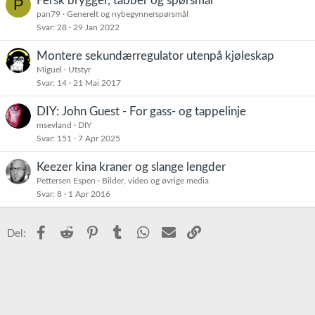
Fersk brygger, tabber og spørsmål
P
pan79
Generelt og nybegynnerspørsmål
Svar
28
29 Jan 2022
Montere sekundærregulator utenpå kjøleskap
Miguel
Utstyr
Svar
14
21 Mai 2017
DIY: John Guest - For gass- og tappelinje
msevland
DIY
Svar
151
7 Apr 2025
Keezer kina kraner og slange lengder
Pettersen Espen
Bilder, video og øvrige media
Svar
8
1 Apr 2016
Facebook
Reddit
Pinterest
Tumblr
WhatsApp
E-post
Link
Del: