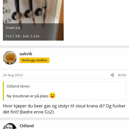
image.jpg
914,7 KB · Sett: 1.634
aakvik
Norbrygg-medlem
24 Aug 2013
#330
Odland skrev:
Ny stoutkran er på plass
Hvor kjøper du beer gas og utstyr til stout krana di? Og funker
det fint? (bedre enne Co2)
Odland