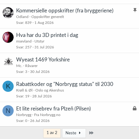
e
t
Kommersielle oppskrifter (fra bryggeriene)
l
Odland
Oppskrifter generelt
Svar
839
1 Aug 2026
i
s
Hva har du 3D printet i dag
t
msevland
Utstyr
r
Svar
257
31 Jul 2026
e
t
Wyeast 1469 Yorkshire
Mc.
Råvarer
Svar
3
30 Jul 2026
Rabattkoder og "Norbrygg status" til 2030
K
Krøll & Øl
Oslo og Akershus
Svar
19
28 Jul 2026
L
Et lite reisebrev fra Plzeň (Pilsen)
N
å
Norbrygg
Fra Norbrygg.no
Svar
0
26 Jul 2026
s
t
Siste
1 av 2
Neste