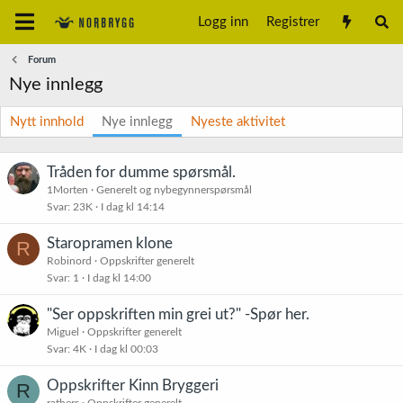
Logg inn
Registrer
Forum
Nye innlegg
Nytt innhold
Nye innlegg
Nyeste aktivitet
Tråden for dumme spørsmål.
1Morten
Generelt og nybegynnerspørsmål
Svar
23K
I dag kl 14:14
Staropramen klone
R
Robinord
Oppskrifter generelt
Svar
1
I dag kl 14:00
"Ser oppskriften min grei ut?" -Spør her.
Miguel
Oppskrifter generelt
Svar
4K
I dag kl 00:03
Oppskrifter Kinn Bryggeri
R