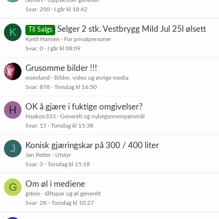
rathers
Oppskrifter generelt
Svar
200
I går kl 18:42
Selger 2 stk. Vestbrygg Mild Jul 25l ølsett
K
Til Salgs
Kjetil Hansen
For privatpersoner
Svar
0
I går kl 08:09
Grusomme bilder !!!
msevland
Bilder, video og øvrige media
Svar
878
Torsdag kl 16:50
OK å gjære i fuktige omgivelser?
H
Haakon333
Generelt og nybegynnerspørsmål
Svar
15
Torsdag kl 15:38
Konisk gjæringskar på 300 / 400 liter
J
Jan Petter
Utstyr
Svar
3
Torsdag kl 15:18
Om øl i mediene
G
gstein
Øltyper og øl generelt
Svar
2K
Torsdag kl 10:27