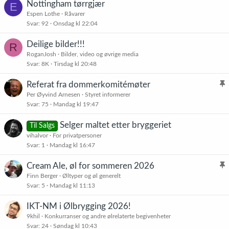
Nottingham tørrgjær
E
Espen Lothe
Råvarer
Svar
92
Onsdag kl 22:04
Deilige bilder!!!
R
RoganJosh
Bilder, video og øvrige media
Svar
8K
Tirsdag kl 20:48
Referat fra dommerkomitémøter
l
Per Øyvind Arnesen
Styret informerer
Svar
75
Mandag kl 19:47
i
s
Selger maltet etter bryggeriet
Til Salgs
t
vihalvor
For privatpersoner
r
Svar
1
Mandag kl 16:47
e
t
Cream Ale, øl for sommeren 2026
l
Finn Berger
Øltyper og øl generelt
Svar
5
Mandag kl 11:13
i
s
IKT-NM i Ølbrygging 2026!
t
9khil
Konkurranser og andre ølrelaterte begivenheter
r
Svar
24
Søndag kl 10:43